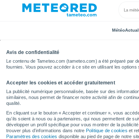
Météo
Actual
Avis de confidentialité
Le contenu de Tameteo.com (tameteo.com) a été préparé par des 
fournies. Vous pouvez accéder à ce site en utilisant les options 
Accepter les cookies et accéder gratuitement
Accueil
Nouvelle-Aquitaine
Gironde
Bossugan
La publicité numérique personnalisée, basée sur des information
similaires, nous permet de financer notre activité afin de conti
Météo Bossugan
qualité.
En cliquant sur le bouton « Accepter et continuer », vous accéde
05:26
Vendredi
qu'ils soient à nous ou à partenaires, qui nous permettent de sui
développer un profil spécifique pour vous montrer de la publicit
trouver plus d'informations dans notre
Politique de cookies
et re
Ciel dégagé
Paramètres des cookies
disponible au pied de page de notre si