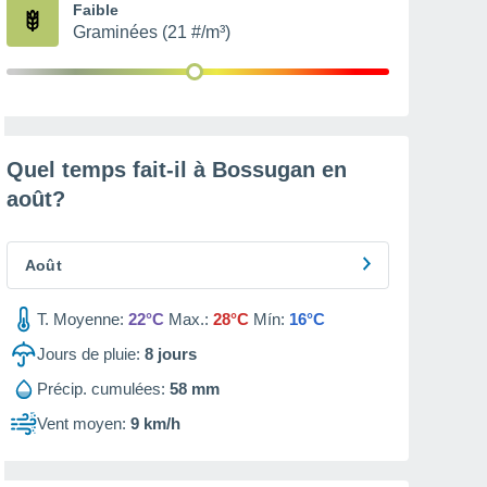
Faible
Graminées (21 #/m³)
Quel temps fait-il à Bossugan en
août
?
Août
T. Moyenne:
22°C
Max.:
28°C
Mín:
16°C
Jours de pluie:
8
jours
Précip. cumulées:
58 mm
Vent moyen:
9 km/h