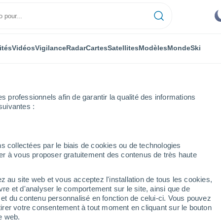
ités
Vidéos
Vigilance
Radar
Cartes
Satellites
Modèles
Monde
Ski
professionnels afin de garantir la qualité des informations
suivantes :
s collectées par le biais de cookies ou de technologies
nuer à vous proposer gratuitement des contenus de très haute
z au site web et vous acceptez l'installation de tous les cookies,
...
vre et d'analyser le comportement sur le site, ainsi que de
é et du contenu personnalisé en fonction de celui-ci. Vous pouvez
Heure par heure
tirer votre consentement à tout moment en cliquant sur le bouton
Ciel dégagé dans les prochaines
te web.
heures