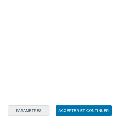
Calendrier lunaire
Lun
Mar
Mer
Jeu
Ven
Sam
Dim
7
8
9
10
11
12
13
14
15
16
17
18
19
20
PARAMÈTRES
ACCEPTER ET CONTINUER