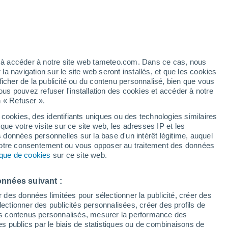
artier
5%
ez à accéder à notre site web tameteo.com. Dans ce cas, nous
 navigation sur le site web seront installés, et que les cookies
ficher de la publicité ou du contenu personnalisé, bien que vous
ous pouvez refuser l'installation des cookies et accéder à notre
n « Refuser ».
 cookies, des identifiants uniques ou des technologies similaires
que votre visite sur ce site web, les adresses IP et les
des températures
Radar de pluie
Satellites
Modèles
s données personnelles sur la base d'un intérêt légitime, auquel
 votre consentement ou vous opposer au traitement des données
tique de cookies
sur ce site web.
Lundi
Mardi
Mercredi
Jeudi
onnées suivant :
10 Août
11 Août
12 Août
13 Août
r des données limitées pour sélectionner la publicité, créer des
sélectionner des publicités personnalisées, créer des profils de
 des contenus personnalisés, mesurer la performance des
s publics par le biais de statistiques ou de combinaisons de