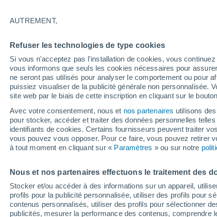
19°
AUTREMENT,
Dernier Qu
Refuser les technologies de type cookies
Éclairée:
3
Sensation de 19°
Si vous n'acceptez pas l'installation de cookies, vous continu
vous informons que seuls les cookies nécessaires pour assurer la
ne seront pas utilisés pour analyser le comportement ou pour af
puissiez visualiser de la publicité générale non personnalisée. V
Flash info
site web par le biais de cette inscription en cliquant sur le bouto
Une nouvelle canicule attendue la semaine
prochaine en France !
Avec votre consentement, nous et
nos partenaires
utilisons des
pour stocker, accéder et traiter des données personnelles telles 
Météo 1 - 7 jours
Heure par heure
Actualité
Carte 
identifiants de cookies. Certains fournisseurs peuvent traiter vo
vous pouvez vous opposer. Pour ce faire, vous pouvez retirer
à tout moment en cliquant sur «
Paramètres
» ou sur notre
poli
Demain
Dimanche
Aujourd´hui
Nous et nos partenaires effectuons le traitement des d
8 Août
9 Août
7 Août
Stocker et/ou accéder à des informations sur un appareil, utilise
profils pour la publicité personnalisée, utiliser des profils pour 
contenus personnalisés, utiliser des profils pour sélectionner
publicités, mesurer la performance des contenus, comprendre le
60%