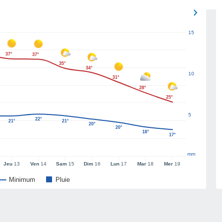
15
37°
37°
35°
34°
10
31°
28°
25°
5
22°
21°
21°
20°
20°
18°
17°
mm
Jeu
13
Ven
14
Sam
15
Dim
16
Lun
17
Mar
18
Mer
19
Minimum
Pluie