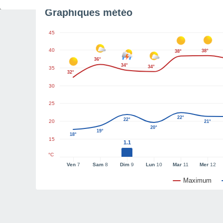
Graphiques météo
45
40
38°
38°
36°
34°
34°
35
32°
30
25
22°
22°
20
21°
20°
19°
18°
15
1.1
°C
Ven
7
Sam
8
Dim
9
Lun
10
Mar
11
Mer
12
Maximum