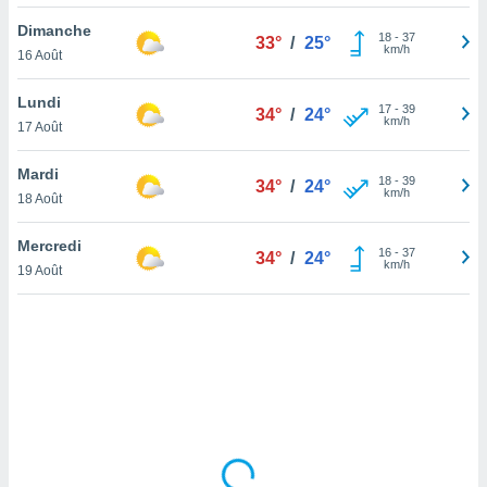
lisé en
Dimanche
 de
18
-
37
33°
/
25°
km/h
16 Août
. Vous
rouver
Lundi
17
-
39
34°
/
24°
ations
km/h
17 Août
re
que de
Mardi
kies
18
-
39
34°
/
24°
km/h
18 Août
r votre
ement à
ment en
Mercredi
16
-
37
34°
/
24°
sur le
km/h
19 Août
res des
kies
le au
page de
te web.
MENT,
 les