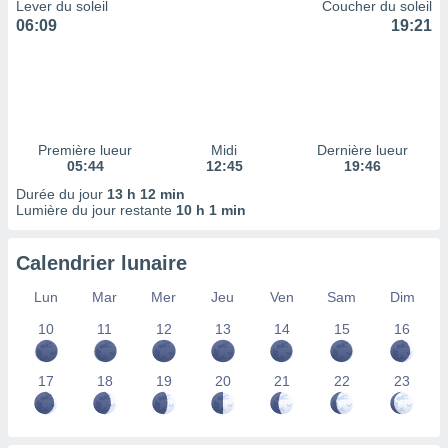
ires
Lever du soleil
Coucher du soleil
ons le
06:09
19:21
ent des
es
 :
et/ou
 à des
ions sur
Première lueur
Midi
Dernière lueur
eil,
05:44
12:45
19:46
des
Durée du jour
13 h 12 min
limitées
Lumière du jour restante
10 h 1 min
nner la
, créer
Calendrier lunaire
ils pour
ité
Lun
Mar
Mer
Jeu
Ven
Sam
Dim
lisée,
10
11
12
13
14
15
16
des
our
nner des
17
18
19
20
21
22
23
és
lisées,
s profils
enus