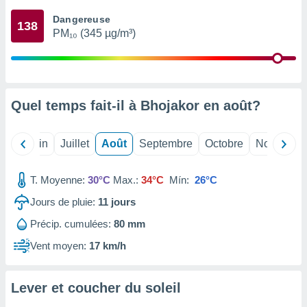
nées
Dangereuse
lles sur
138
PM₁₀ (345 µg/m³)
d'un
égitime,
vous
vous
 Pour ce
ous
Quel temps fait-il à Bhojakor en
août
?
etirer
ement
Mai
Juin
Juillet
Août
Septembre
Octobre
Novembre
 opposer
ement
nées à
T. Moyenne:
30°C
Max.:
34°C
Mín:
26°C
ment en
Jours de pluie:
11
jours
 sur «
res
» ou
Précip. cumulées:
80 mm
e
que de
Vent moyen:
17 km/h
kies
ite web.
Lever et coucher du soleil
t nos