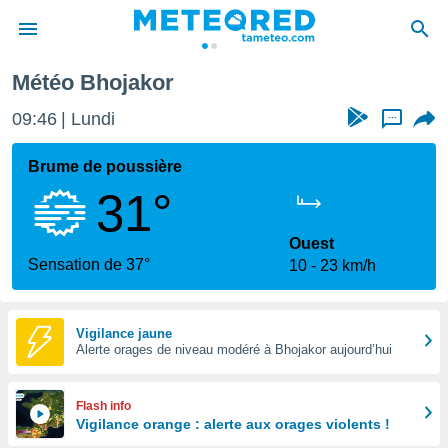
Météo Bhojakor
e
ntialité
09:46
Lundi
...
enu de
o.com
Brume de poussière
o.com) a
31°
aré par
onnels
Ouest
arantir
Sensation de 37°
10
23 km/h
té des
ions
. Vous
accéder
Vigilance jaune
e en
Alerte orages de niveau modéré à Bhojakor aujourd’hui
 les
s :
Flash info
Vigilance orange : alerte aux orages violents !
r les