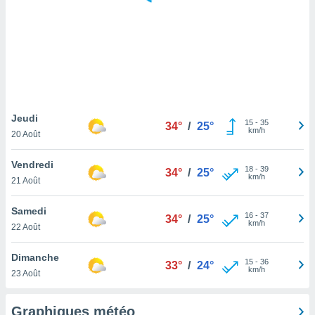
logies
e
s
tez pas
ation de
, vous
z à
à notre
Jeudi
15
-
35
34°
/
25°
km/h
20 Août
.com.
 cas,
Vendredi
18
-
39
us
34°
/
25°
km/h
21 Août
ns que
s
Samedi
16
-
37
34°
/
25°
ires
km/h
22 Août
urer la
on sur le
Dimanche
15
-
36
 seront
33°
/
24°
km/h
23 Août
, et que
ies ne
as
Graphiques météo