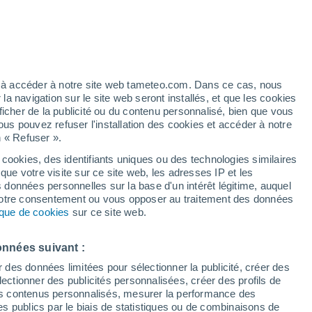
Vigilance jaune
Alerte vent de niveau modéré à
Bandera aujourd’hui
artier
3%
ez à accéder à notre site web tameteo.com. Dans ce cas, nous
 navigation sur le site web seront installés, et que les cookies
ficher de la publicité ou du contenu personnalisé, bien que vous
ous pouvez refuser l'installation des cookies et accéder à notre
n « Refuser ».
 cookies, des identifiants uniques ou des technologies similaires
que votre visite sur ce site web, les adresses IP et les
des températures
Radar de pluie
Satellites
Modèles
s données personnelles sur la base d'un intérêt légitime, auquel
 votre consentement ou vous opposer au traitement des données
tique de cookies
sur ce site web.
Lundi
Mardi
Mercredi
Jeudi
onnées suivant :
10 Août
11 Août
12 Août
13 Août
r des données limitées pour sélectionner la publicité, créer des
sélectionner des publicités personnalisées, créer des profils de
 des contenus personnalisés, mesurer la performance des
s publics par le biais de statistiques ou de combinaisons de