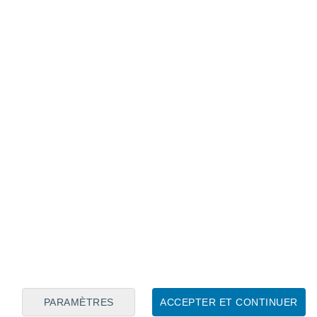
Calendrier lunaire
Lun
Mar
Mer
Jeu
Ven
Sam
Dim
7
8
9
10
11
12
13
14
15
16
17
18
19
20
PARAMÈTRES
ACCEPTER ET CONTINUER