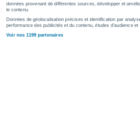
données provenant de différentes sources, développer et amélior
le contenu.
17°
/
7°
17°
/
5°
16°
/
6°
Données de géolocalisation précises et identification par analys
performance des publicités et du contenu, études d’audience e
28
-
53
km/h
17
-
33
km/h
14
15
-
26
km/h
Voir nos 1199 partenaires
Météo Bandera aujourd´hui
, 7 août
Ciel dégagé
9°
02:00
T. ressentie
8°
Ciel dégagé
8°
03:00
T. ressentie
7°
Ciel dégagé
7°
05:00
T. ressentie
6°
Ensoleillé
6°
08:00
T. ressentie
5°