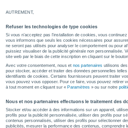
9°
AUTREMENT,
Dernier Qu
Refuser les technologies de type cookies
Éclairée:
3
Sensation de 8°
Si vous n'acceptez pas l'installation de cookies, vous continu
vous informons que seuls les cookies nécessaires pour assurer la
ne seront pas utilisés pour analyser le comportement ou pour af
puissiez visualiser de la publicité générale non personnalisée. V
Flash info
site web par le biais de cette inscription en cliquant sur le bouto
Une nouvelle canicule attendue la semaine
prochaine en France !
Avec votre consentement, nous et
nos partenaires
utilisons des
pour stocker, accéder et traiter des données personnelles telles 
Météo 1 - 7 jours
Heure par heure
Actualité
Carte 
identifiants de cookies. Certains fournisseurs peuvent traiter vo
vous pouvez vous opposer. Pour ce faire, vous pouvez retirer
à tout moment en cliquant sur «
Paramètres
» ou sur notre
poli
Demain
Dimanche
Aujourd´hui
Nous et nos partenaires effectuons le traitement des d
8 Août
9 Août
7 Août
Stocker et/ou accéder à des informations sur un appareil, utilise
profils pour la publicité personnalisée, utiliser des profils pour 
contenus personnalisés, utiliser des profils pour sélectionner
publicités, mesurer la performance des contenus, comprendre le