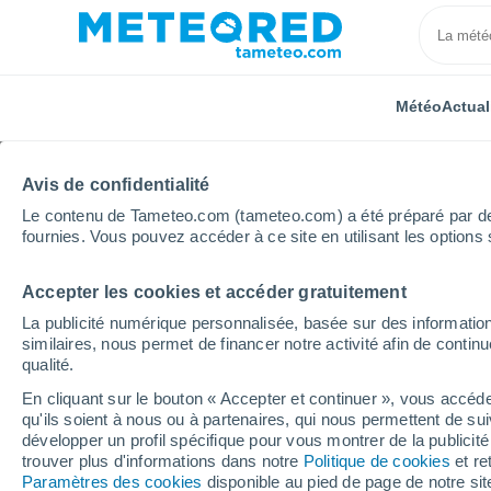
Météo
Actual
Avis de confidentialité
Le contenu de Tameteo.com (tameteo.com) a été préparé par des 
fournies. Vous pouvez accéder à ce site en utilisant les options 
Accepter les cookies et accéder gratuitement
Accueil
Argentine
Province de Santiago del Estero
La publicité numérique personnalisée, basée sur des information
similaires, nous permet de financer notre activité afin de conti
Météo Bandera
qualité.
En cliquant sur le bouton « Accepter et continuer », vous accéde
02:21
Vendredi
qu'ils soient à nous ou à partenaires, qui nous permettent de sui
développer un profil spécifique pour vous montrer de la publicit
trouver plus d'informations dans notre
Politique de cookies
et re
Ciel dégagé
Paramètres des cookies
disponible au pied de page de notre si