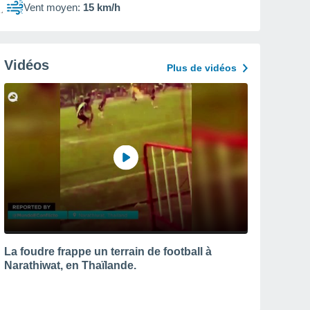
Vent moyen:
15 km/h
Vidéos
Plus de vidéos
La foudre frappe un terrain de football à
Narathiwat, en Thaïlande.