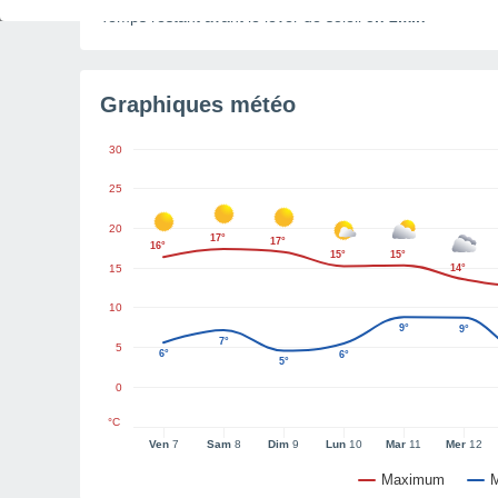
Temps restant avant le lever de soleil
5h 2min
Graphiques météo
30
25
20
17°
17°
16°
15°
15°
15
14°
10
9°
9°
7°
5
6°
6°
5°
0
°C
Ven
7
Sam
8
Dim
9
Lun
10
Mar
11
Mer
12
Maximum