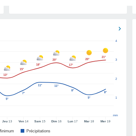
4
21°
20°
3
20°
18°
17°
15°
13°
2
11°
11°
8°
8°
7°
1
5°
5°
mm
Jeu
13
Ven
14
Sam
15
Dim
16
Lun
17
Mar
18
Mer
19
Minimum
Précipitations