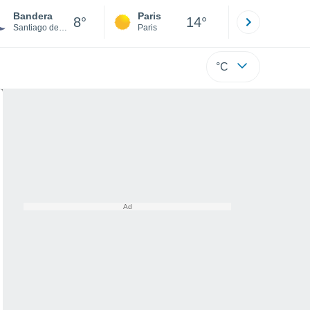
Bandera
Paris
Montpelli
8°
14°
Santiago del Estero
Paris
Hérault
°C