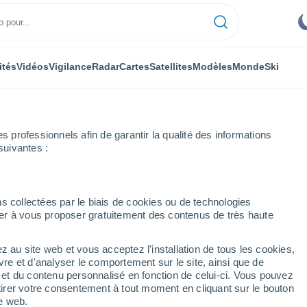
ités
Vidéos
Vigilance
Radar
Cartes
Satellites
Modèles
Monde
Ski
professionnels afin de garantir la qualité des informations
suivantes :
Bandera
s collectées par le biais de cookies ou de technologies
nuer à vous proposer gratuitement des contenus de très haute
z au site web et vous acceptez l'installation de tous les cookies,
...
vre et d'analyser le comportement sur le site, ainsi que de
é et du contenu personnalisé en fonction de celui-ci. Vous pouvez
Heure par heure
tirer votre consentement à tout moment en cliquant sur le bouton
Ciel dégagé dans les prochaines
te web.
heures