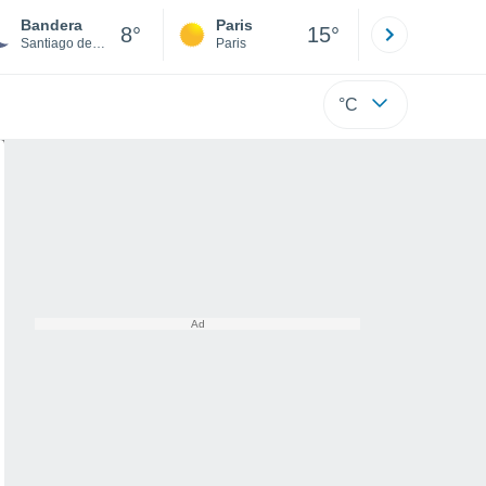
Bandera
Paris
Montpelli
8°
15°
Santiago del Estero
Paris
Hérault
°C