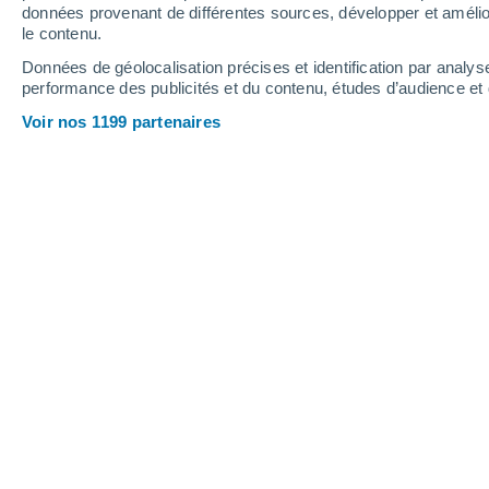
Vendredi
7
Samedi
8
données provenant de différentes sources, développer et amélior
le contenu.
Données de géolocalisation précises et identification par analys
performance des publicités et du contenu, études d’audience e
Prévisions météo Bandera par heur
Voir nos 1199 partenaires
VENDREDI 07 AOÛT
Toute la journée
Ensoleillé
Lever du soleil à
07h48
Coucher du soleil à
18h41
Première lueur à
07:23
Dernière lueur à
19:06
Ph. lunaire