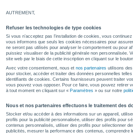
Graphique météo heure par heur
AUTREMENT,
SYMBOLE
TEMPÉRATURE
Refuser les technologies de type cookies
00
03
06
09
12
15
18
21
00
03
06
09
Si vous n'acceptez pas l'installation de cookies, vous continu
vous informons que seuls les cookies nécessaires pour assurer la
ne seront pas utilisés pour analyser le comportement ou pour af
puissiez visualiser de la publicité générale non personnalisée. V
site web par le biais de cette inscription en cliquant sur le bouto
Avec votre consentement, nous et
nos partenaires
utilisons des
pour stocker, accéder et traiter des données personnelles telles 
16°
15°
identifiants de cookies. Certains fournisseurs peuvent traiter vo
vous pouvez vous opposer. Pour ce faire, vous pouvez retirer
12°
12°
à tout moment en cliquant sur «
Paramètres
» ou sur notre
poli
11°
10°
9°
9°
8°
Nous et nos partenaires effectuons le traitement des d
7°
6°
Stocker et/ou accéder à des informations sur un appareil, utilise
profils pour la publicité personnalisée, utiliser des profils pour 
contenus personnalisés, utiliser des profils pour sélectionner
publicités, mesurer la performance des contenus, comprendre le