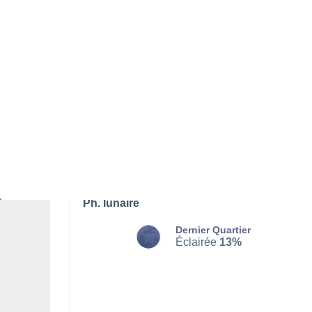
DIMANCHE 09 AOÛT
Toute la journée
Ensoleillé
Lever du soleil à
07h46
Coucher du soleil à
18h42
Première lueur à
07:21
Dernière lueur à
19:07
Ph. lunaire
Dernier Quartier
Éclairée
13%