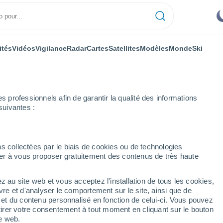
ités
Vidéos
Vigilance
Radar
Cartes
Satellites
Modèles
Monde
Ski
professionnels afin de garantir la qualité des informations
suivantes :
Bandera
Heure par heure
s collectées par le biais de cookies ou de technologies
nuer à vous proposer gratuitement des contenus de très haute
par heure
z au site web et vous acceptez l'installation de tous les cookies,
vre et d'analyser le comportement sur le site, ainsi que de
é et du contenu personnalisé en fonction de celui-ci. Vous pouvez
tirer votre consentement à tout moment en cliquant sur le bouton
te web.