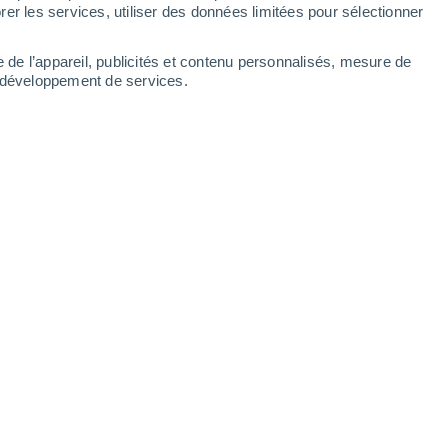
Dimanche
9
er les services, utiliser des données limitées pour sélectionner
e de l’appareil, publicités et contenu personnalisés, mesure de
t développement de services.
es
9°
Ciel dégagé
02:00
T. ressentie
8°
7°
Ciel dégagé
05:00
T. ressentie
6°
6°
Ensoleillé
08:00
T. ressentie
5°
12°
Ensoleillé
11:00
T. ressentie
12°