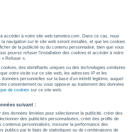
e pour Bandera
VENT
PRÉCIPITATIONS
12
15
18
21
00
03
06
09
12
15
18
21
00
ez à accéder à notre site web tameteo.com. Dans ce cas, nous
 navigation sur le site web seront installés, et que les cookies
ficher de la publicité ou du contenu personnalisé, bien que vous
ous pouvez refuser l'installation des cookies et accéder à notre
n « Refuser ».
 cookies, des identifiants uniques ou des technologies similaires
17°
16°
16°
16°
que votre visite sur ce site web, les adresses IP et les
s données personnelles sur la base d'un intérêt légitime, auquel
14°
 votre consentement ou vous opposer au traitement des données
12°
12°
tique de cookies
sur ce site web.
11°
9°
8°
onnées suivant :
7°
6°
5°
r des données limitées pour sélectionner la publicité, créer des
sélectionner des publicités personnalisées, créer des profils de
 des contenus personnalisés, mesurer la performance des
s publics par le biais de statistiques ou de combinaisons de