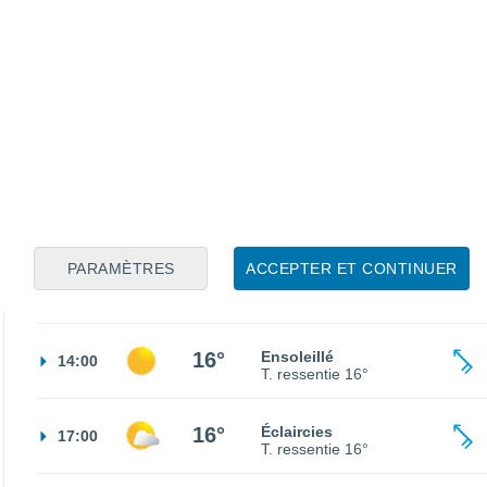
7°
Éclaircies
02:00
T. ressentie
5°
6°
Ciel dégagé
05:00
T. ressentie
4°
5°
Ensoleillé
08:00
T. ressentie
3°
PARAMÈTRES
ACCEPTER ET CONTINUER
12°
Ensoleillé
11:00
T. ressentie
12°
16°
Ensoleillé
14:00
T. ressentie
16°
16°
Éclaircies
17:00
T. ressentie
16°