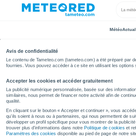
Météo
Actual
Avis de confidentialité
Le contenu de Tameteo.com (tameteo.com) a été préparé par des 
fournies. Vous pouvez accéder à ce site en utilisant les options 
Accepter les cookies et accéder gratuitement
Accueil
Argentine
Province de Santiago del Estero
La publicité numérique personnalisée, basée sur des information
similaires, nous permet de financer notre activité afin de conti
Météo Bandera heure 
qualité.
En cliquant sur le bouton « Accepter et continuer », vous accéde
qu'ils soient à nous ou à partenaires, qui nous permettent de sui
Météo 1 - 7 jours
Heure par heure
développer un profil spécifique pour vous montrer de la publicit
trouver plus d'informations dans notre
Politique de cookies
et re
Paramètres des cookies
disponible au pied de page de notre si