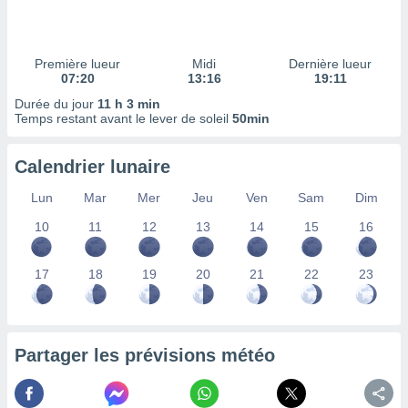
ires
ons le
ent des
es
Première lueur
Midi
Dernière lueur
 :
07:20
13:16
19:11
et/ou
Durée du jour
11 h 3 min
 à des
Temps restant avant le lever de soleil
50min
ions sur
eil,
Calendrier lunaire
des
limitées
Lun
Mar
Mer
Jeu
Ven
Sam
Dim
nner la
10
11
12
13
14
15
16
, créer
ils pour
ité
17
18
19
20
21
22
23
lisée,
des
our
nner des
Partager les prévisions météo
és
lisées,
s profils
enus