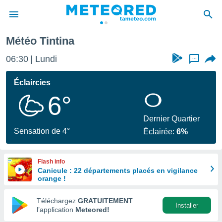
Météo Tintina
e
ntialité
06:30
Lundi
...
enu de
o.com
Éclaircies
o.com) a
6°
aré par
onnels
Dernier Quartier
arantir
Sensation de 4°
Éclairée:
6%
té des
ions
. Vous
Flash info
accéder
Canicule : 22 départements placés en vigilance
e en
orange !
 les
Téléchargez
GRATUITEMENT
s :
Installer
l’application
Meteored!
r les