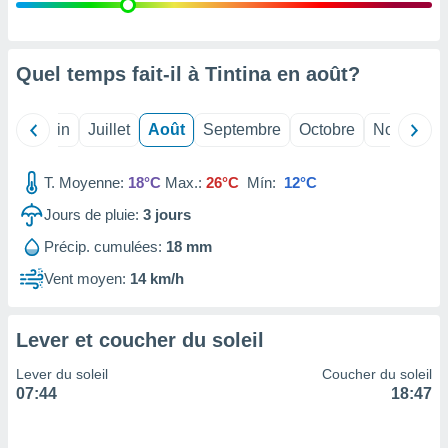
nées
lles sur
d'un
égitime,
Quel temps fait-il à Tintina en
août
?
vous
vous
 Pour ce
Mai
Juin
Juillet
Août
Septembre
Octobre
Novembre
ous
etirer
T. Moyenne:
18°C
Max.:
26°C
Mín:
12°C
ement
Jours de pluie:
3
jours
 opposer
ement
Précip. cumulées:
18 mm
nées à
ment en
Vent moyen:
14 km/h
 sur «
res
» ou
e
Lever et coucher du soleil
que de
kies
Lever du soleil
Coucher du soleil
ite web.
07:44
18:47
t nos