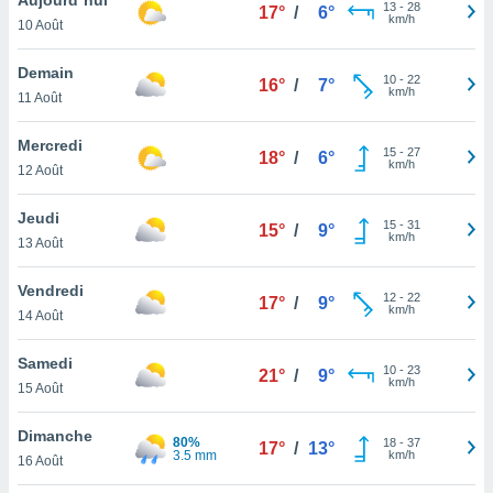
n «
13
-
28
17°
/
6°
km/h
10 Août
 et
r »,
cédez au
Demain
10
-
22
16°
/
7°
 et vous
km/h
11 Août
z
ation de
Mercredi
15
-
27
18°
/
6°
km/h
12 Août
qu'ils
 nous ou
aires,
Jeudi
15
-
31
15°
/
9°
km/h
13 Août
nt de
t
Vendredi
12
-
22
er le
17°
/
9°
km/h
14 Août
ement
te, ainsi
Samedi
10
-
23
21°
/
9°
km/h
per un
15 Août
écifique
us
Dimanche
80%
18
-
37
de la
17°
/
13°
3.5 mm
km/h
16 Août
 et du