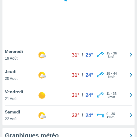
logies
e
s
tez pas
ation de
, vous
z à
à notre
Mercredi
15
-
36
31°
/
25°
km/h
19 Août
.com.
 cas,
Jeudi
18
-
44
us
31°
/
24°
km/h
20 Août
ns que
s
Vendredi
11
-
33
31°
/
24°
ires
km/h
21 Août
urer la
on sur le
Samedi
9
-
30
 seront
32°
/
24°
km/h
22 Août
, et que
ies ne
as
Graphiques météo