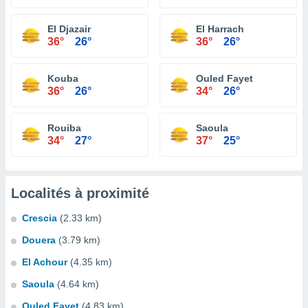
El Djazair
El Harrach
36°
26°
36°
26°
Kouba
Ouled Fayet
36°
26°
34°
26°
Rouiba
Saoula
34°
27°
37°
25°
Localités à proximité
Crescia
(2.33 km)
Douera
(3.79 km)
El Achour
(4.35 km)
Saoula
(4.64 km)
Ouled Fayet
(4.83 km)