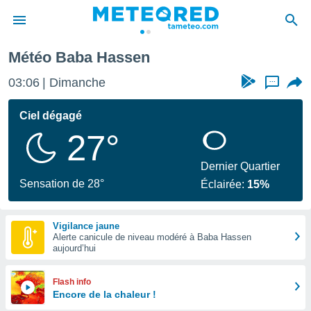
Météo Baba Hassen
e
ntialité
03:06
Dimanche
...
enu de
o.com
Ciel dégagé
o.com) a
27°
aré par
onnels
Dernier Quartier
arantir
Sensation de 28°
Éclairée:
15%
té des
ions
. Vous
Vigilance jaune
accéder
Alerte canicule de niveau modéré à Baba Hassen
e en
aujourd’hui
 les
s :
Flash info
Encore de la chaleur !
r les