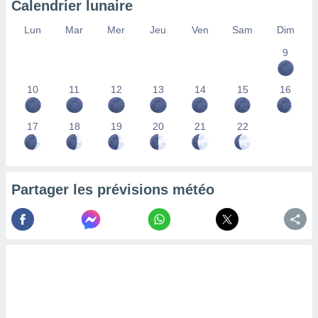
Calendrier lunaire
lisés,
des
Lun
Mar
Mer
Jeu
Ven
Sam
Dim
our
9
nner des
s
lisés,
10
11
12
13
14
15
16
la
ance des
s,
17
18
19
20
21
22
la
ance des
s,
dre les
Partager les prévisions météo
par le
ques ou
inaisons
ées
nt de
tes
,
er et
r les