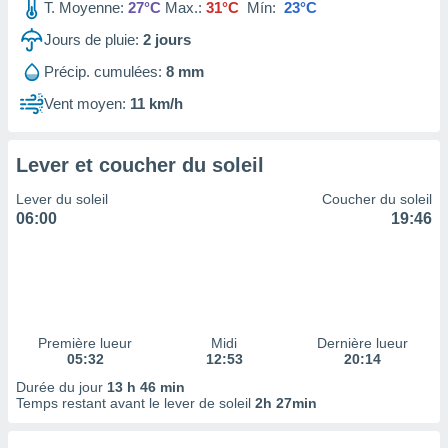
ires
T. Moyenne:
27°C
Max.:
31°C
Mín:
23°C
ons le
Jours de pluie:
2
jours
ent des
es
Précip. cumulées:
8 mm
 :
Vent moyen:
11 km/h
et/ou
 à des
ions sur
eil,
Lever et coucher du soleil
des
Lever du soleil
Coucher du soleil
limitées
06:00
19:46
nner la
, créer
ils pour
ité
lisée,
des
Première lueur
Midi
Dernière lueur
our
05:32
12:53
20:14
nner des
Durée du jour
13 h 46 min
és
Temps restant avant le lever de soleil
2h 27min
lisées,
s profils
enus