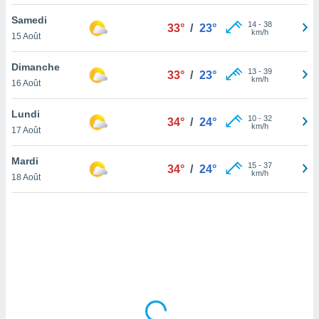
lisé en
Samedi
 de
14
-
38
33°
/
23°
km/h
15 Août
. Vous
rouver
Dimanche
13
-
39
33°
/
23°
ations
km/h
16 Août
re
que de
Lundi
kies
10
-
32
34°
/
24°
km/h
17 Août
r votre
ement à
ment en
Mardi
15
-
37
34°
/
24°
sur le
km/h
18 Août
res des
kies
le au
page de
te web.
MENT,
 les