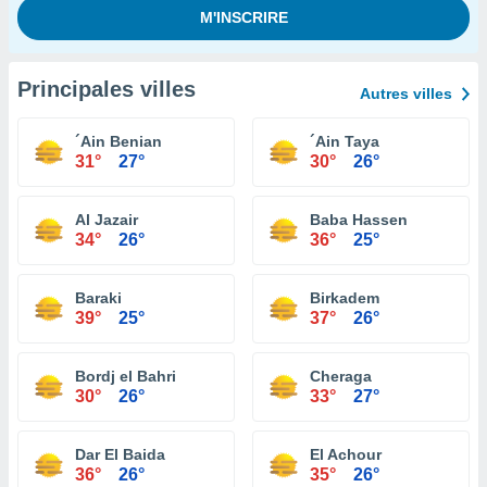
Principales villes
Autres villes
´Ain Benian
´Ain Taya
31°
27°
30°
26°
Al Jazair
Baba Hassen
34°
26°
36°
25°
Baraki
Birkadem
39°
25°
37°
26°
Bordj el Bahri
Cheraga
30°
26°
33°
27°
Dar El Baida
El Achour
36°
26°
35°
26°