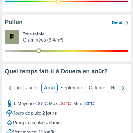
nées
lles sur
d'un
égitime,
Pollen
Détail
vous
vous
Très faible
 Pour ce
Graminées (3 #/m³)
ous
etirer
ement
 opposer
Quel temps fait-il à Douera en
août
?
ement
nées à
ment en
Mai
Juin
Juillet
Août
Septembre
Octobre
Novembre
 sur «
res
» ou
e
T. Moyenne:
27°C
Max.:
31°C
Mín:
23°C
que de
kies
Jours de pluie:
2
jours
ite web.
Précip. cumulées:
8 mm
t nos
Vent moyen:
11 km/h