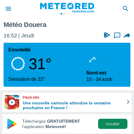
Météo Douera
e
ntialité
16:52
Jeudi
...
enu de
o.com
Ensoleillé
o.com) a
31°
aré par
onnels
Nord-est
arantir
Sensation de 33°
15
34 km/h
té des
ions
. Vous
Flash info
accéder
Une nouvelle canicule attendue la semaine
e en
prochaine en France !
 les
Téléchargez
GRATUITEMENT
s :
Installer
l’application
Meteored!
r les