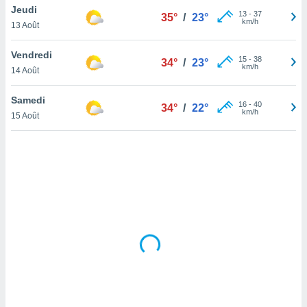
Jeudi
lisé en
13
-
37
35°
/
23°
km/h
 de
13 Août
. Vous
rouver
Vendredi
15
-
38
34°
/
23°
km/h
14 Août
ations
re
Samedi
que de
16
-
40
34°
/
22°
km/h
kies
15 Août
r votre
ement à
ment en
sur le
res des
kies
le au
page de
te web.
MENT,
 les