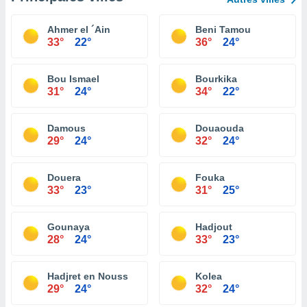
Ahmer el ´Ain
Beni Tamou
33°
22°
36°
24°
Bou Ismael
Bourkika
31°
24°
34°
22°
Damous
Douaouda
29°
24°
32°
24°
Douera
Fouka
33°
23°
31°
25°
Gounaya
Hadjout
28°
24°
33°
23°
Hadjret en Nouss
Kolea
29°
24°
32°
24°