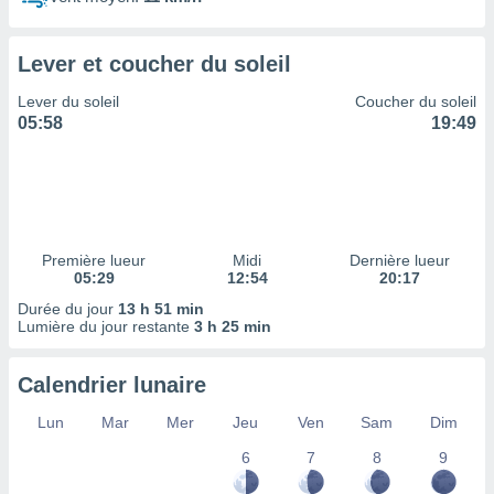
ires
ons le
ent des
Lever et coucher du soleil
es
 :
Lever du soleil
Coucher du soleil
et/ou
05:58
19:49
 à des
ions sur
eil,
des
limitées
Première lueur
Midi
Dernière lueur
nner la
05:29
12:54
20:17
, créer
ils pour
Durée du jour
13 h 51 min
ité
Lumière du jour restante
3 h 25 min
lisée,
des
Calendrier lunaire
our
nner des
Lun
Mar
Mer
Jeu
Ven
Sam
Dim
és
lisées,
6
7
8
9
s profils
enus