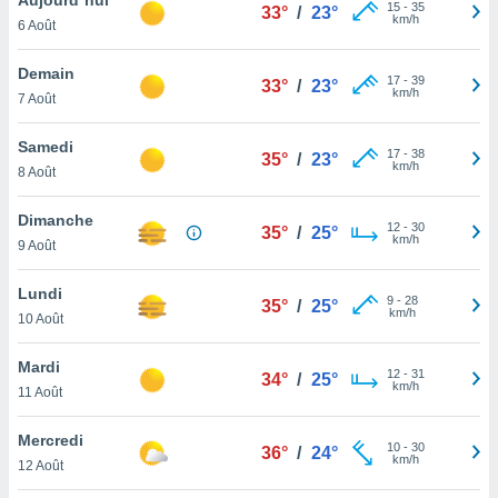
n «
15
-
35
33°
/
23°
km/h
6 Août
 et
r »,
cédez au
Demain
17
-
39
33°
/
23°
 et vous
km/h
7 Août
z
ation de
Samedi
17
-
38
35°
/
23°
km/h
8 Août
qu'ils
 nous ou
aires,
Dimanche
12
-
30
35°
/
25°
km/h
9 Août
nt de
t
Lundi
9
-
28
er le
35°
/
25°
km/h
10 Août
ement
te, ainsi
Mardi
12
-
31
34°
/
25°
km/h
per un
11 Août
écifique
us
Mercredi
10
-
30
de la
36°
/
24°
km/h
12 Août
 et du