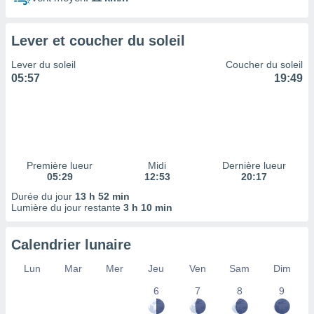
ires
ons le
ent des
Lever et coucher du soleil
es
 :
Lever du soleil
Coucher du soleil
et/ou
05:57
19:49
 à des
ions sur
eil,
des
limitées
Première lueur
Midi
Dernière lueur
nner la
05:29
12:53
20:17
, créer
ils pour
Durée du jour
13 h 52 min
ité
Lumière du jour restante
3 h 10 min
lisée,
des
Calendrier lunaire
our
nner des
Lun
Mar
Mer
Jeu
Ven
Sam
Dim
és
lisées,
6
7
8
9
s profils
enus