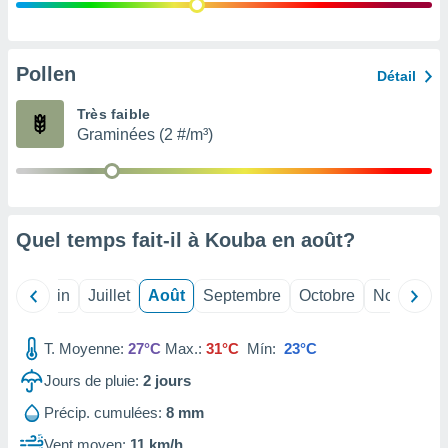
nées
lles sur
d'un
égitime,
Pollen
Détail
vous
vous
Très faible
 Pour ce
Graminées (2 #/m³)
ous
etirer
ement
 opposer
Quel temps fait-il à Kouba en
août
?
ement
nées à
ment en
Mai
Juin
Juillet
Août
Septembre
Octobre
Novembre
 sur «
res
» ou
e
T. Moyenne:
27°C
Max.:
31°C
Mín:
23°C
que de
kies
Jours de pluie:
2
jours
ite web.
Précip. cumulées:
8 mm
t nos
Vent moyen:
11 km/h