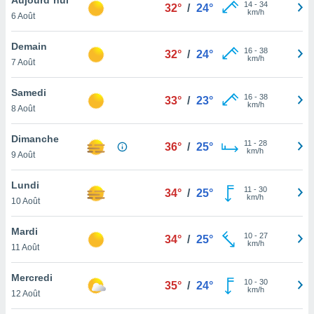
n «
14
-
34
32°
/
24°
km/h
6 Août
 et
r »,
cédez au
Demain
16
-
38
32°
/
24°
 et vous
km/h
7 Août
z
ation de
Samedi
16
-
38
33°
/
23°
km/h
8 Août
qu'ils
 nous ou
aires,
Dimanche
11
-
28
36°
/
25°
km/h
9 Août
nt de
t
Lundi
11
-
30
er le
34°
/
25°
km/h
10 Août
ement
te, ainsi
Mardi
10
-
27
34°
/
25°
km/h
per un
11 Août
écifique
us
Mercredi
10
-
30
de la
35°
/
24°
km/h
12 Août
 et du