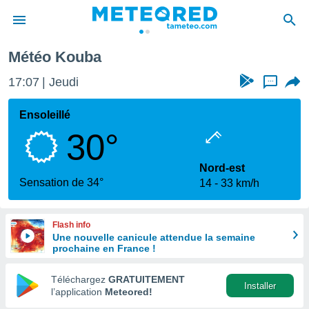
Météo Kouba
e
ntialité
17:07
Jeudi
...
enu de
o.com
Ensoleillé
o.com) a
30°
aré par
onnels
Nord-est
arantir
Sensation de 34°
14
33 km/h
té des
ions
. Vous
Flash info
accéder
Une nouvelle canicule attendue la semaine
e en
prochaine en France !
 les
Téléchargez
GRATUITEMENT
s :
Installer
l’application
Meteored!
r les