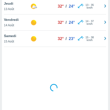
Jeudi
lisé en
13
-
35
32°
/
24°
km/h
 de
13 Août
. Vous
rouver
Vendredi
14
-
37
32°
/
24°
km/h
14 Août
ations
re
Samedi
que de
15
-
38
32°
/
23°
km/h
kies
15 Août
r votre
ement à
ment en
sur le
res des
kies
le au
page de
te web.
MENT,
 les