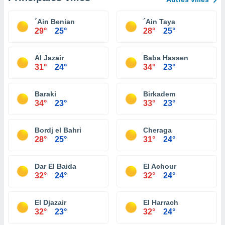
´Ain Benian
´Ain Taya
29°
25°
28°
25°
Al Jazair
Baba Hassen
31°
24°
34°
23°
Baraki
Birkadem
34°
23°
33°
23°
Bordj el Bahri
Cheraga
28°
25°
31°
24°
Dar El Baida
El Achour
32°
24°
32°
24°
El Djazair
El Harrach
32°
23°
32°
24°