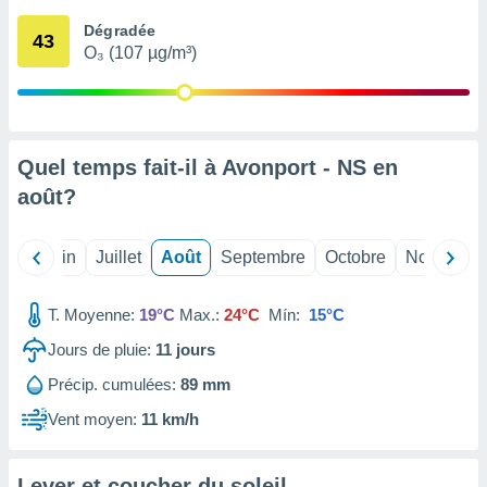
nées
Dégradée
lles sur
43
O₃ (107 µg/m³)
d'un
égitime,
vous
vous
 Pour ce
ous
Quel temps fait-il à Avonport - NS en
etirer
août
?
ement
 opposer
Mai
Juin
Juillet
Août
Septembre
Octobre
Novembre
ement
nées à
ment en
T. Moyenne:
19°C
Max.:
24°C
Mín:
15°C
 sur «
res
» ou
Jours de pluie:
11
jours
e
Précip. cumulées:
89 mm
que de
kies
Vent moyen:
11 km/h
ite web.
t nos
Lever et coucher du soleil