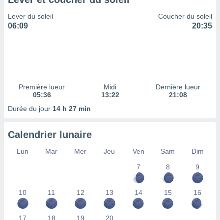
ires
ons le
Lever du soleil
Coucher du soleil
ent des
06:09
20:35
es
 :
et/ou
 à des
ions sur
eil,
Première lueur
Midi
Dernière lueur
des
05:36
13:22
21:08
limitées
Durée du jour
14 h 27 min
nner la
, créer
Calendrier lunaire
ils pour
ité
Lun
Mar
Mer
Jeu
Ven
Sam
Dim
lisée,
des
7
8
9
our
nner des
és
10
11
12
13
14
15
16
lisées,
s profils
17
18
19
20
enus