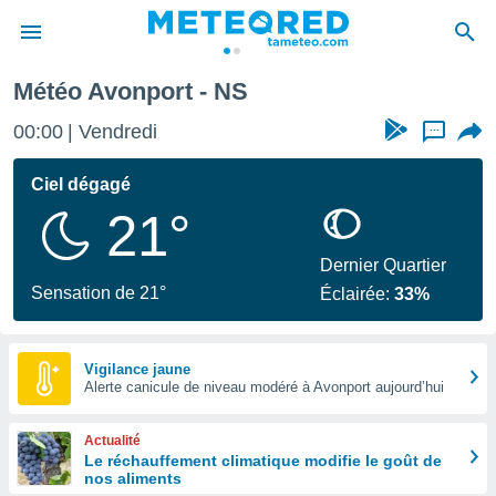
Météo Avonport - NS
e
ntialité
00:00
Vendredi
...
enu de
o.com
Ciel dégagé
o.com) a
21°
aré par
onnels
Dernier Quartier
arantir
Sensation de 21°
Éclairée:
33%
té des
ions
. Vous
accéder
Vigilance jaune
e en
Alerte canicule de niveau modéré à Avonport aujourd’hui
 les
Actualité
s :
Le réchauffement climatique modifie le goût de
nos aliments
r les