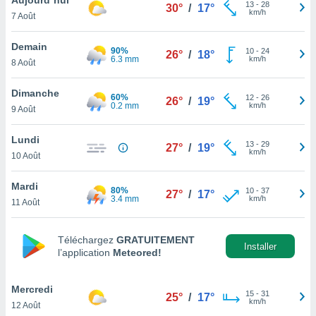
n «
13
-
28
30°
/
17°
km/h
7 Août
 et
r »,
cédez au
Demain
90%
10
-
24
26°
/
18°
 et vous
6.3 mm
km/h
8 Août
z
ation de
Dimanche
60%
12
-
26
26°
/
19°
0.2 mm
km/h
9 Août
qu'ils
 nous ou
aires,
Lundi
13
-
29
27°
/
19°
km/h
10 Août
nt de
t
Mardi
80%
10
-
37
er le
27°
/
17°
3.4 mm
km/h
11 Août
ement
te, ainsi
Téléchargez
GRATUITEMENT
per un
Installer
l’application
Meteored!
écifique
us
de la
Mercredi
15
-
31
25°
/
17°
 et du
km/h
12 Août