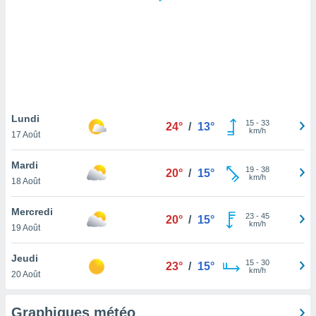
logies
e
s
tez pas
ation de
, vous
z à
à notre
Lundi
15
-
33
24°
/
13°
km/h
17 Août
.com.
 cas,
Mardi
19
-
38
us
20°
/
15°
km/h
18 Août
ns que
s
Mercredi
23
-
45
20°
/
15°
ires
km/h
19 Août
urer la
on sur le
Jeudi
15
-
30
 seront
23°
/
15°
km/h
20 Août
, et que
ies ne
as
Graphiques météo