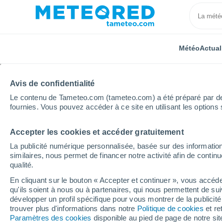
Météo
Actual
Avis de confidentialité
Le contenu de Tameteo.com (tameteo.com) a été préparé par des 
fournies. Vous pouvez accéder à ce site en utilisant les options 
Accepter les cookies et accéder gratuitement
Accueil
Kazakhstan
Province de Karaganda
La publicité numérique personnalisée, basée sur des information
similaires, nous permet de financer notre activité afin de conti
Météo pour la provinc
qualité.
En cliquant sur le bouton « Accepter et continuer », vous accéde
qu'ils soient à nous ou à partenaires, qui nous permettent de sui
Aujourd´hui, 8 août
Toute la journée
Sy
développer un profil spécifique pour vous montrer de la publicit
trouver plus d'informations dans notre
Politique de cookies
et re
Paramètres des cookies
disponible au pied de page de notre si