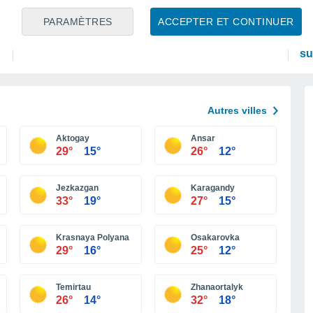
PLANTES
PR
PARAMÈTRES
ACCEPTER ET CONTINUER
Voici quelques conseils pour garder un
Su
potager en forme malgré les chaleurs
pr
su
Autres villes
Aktogay
Ansar
29°
15°
26°
12°
Jezkazgan
Karagandy
33°
19°
27°
15°
Krasnaya Polyana
Osakarovka
29°
16°
25°
12°
Temirtau
Zhanaortalyk
26°
14°
32°
18°