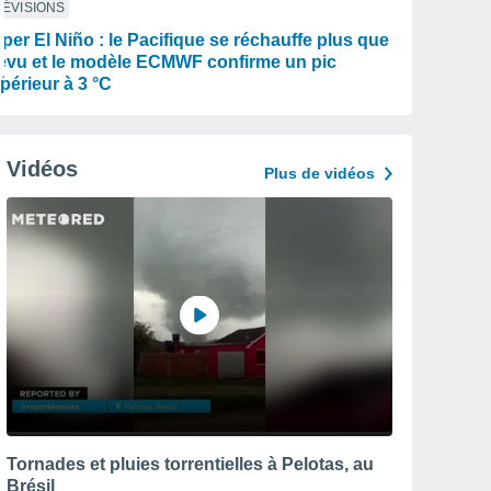
ÉVISIONS
per El Niño : le Pacifique se réchauffe plus que
évu et le modèle ECMWF confirme un pic
périeur à 3 °C
Vidéos
Plus de vidéos
Tornades et pluies torrentielles à Pelotas, au
Brésil