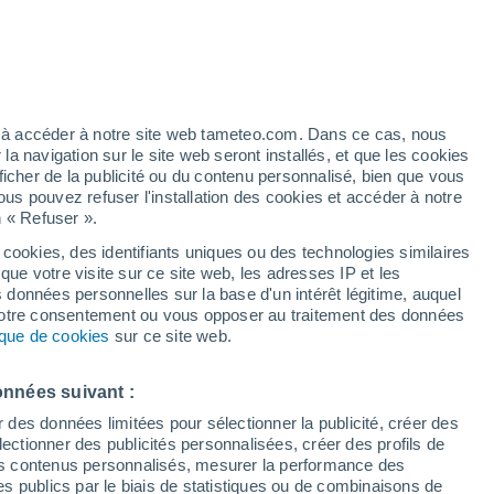
ez à accéder à notre site web tameteo.com. Dans ce cas, nous
 navigation sur le site web seront installés, et que les cookies
27°
24°
ficher de la publicité ou du contenu personnalisé, bien que vous
15°
13°
ous pouvez refuser l'installation des cookies et accéder à notre
Karagandy
Egindybulak
n « Refuser ».
 cookies, des identifiants uniques ou des technologies similaires
33°
que votre visite sur ce site web, les adresses IP et les
19°
s données personnelles sur la base d'un intérêt légitime, auquel
 votre consentement ou vous opposer au traitement des données
tique de cookies
sur ce site web.
onnées suivant :
r des données limitées pour sélectionner la publicité, créer des
sélectionner des publicités personnalisées, créer des profils de
 des contenus personnalisés, mesurer la performance des
s publics par le biais de statistiques ou de combinaisons de