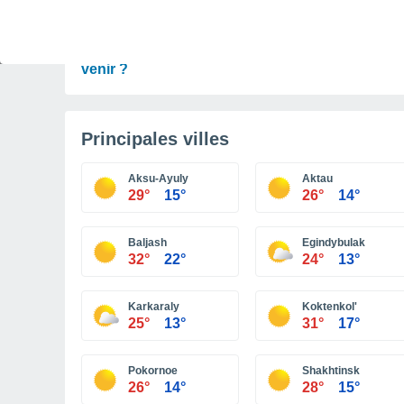
PRÉVISIONS
Ouragans : une saison plus calme selon la
NOAA… mais le plus dangereux reste-t-il à
venir ?
Principales villes
Aksu-Ayuly
Aktau
29°
15°
26°
14°
Baljash
Egindybulak
32°
22°
24°
13°
Karkaraly
Koktenkol'
25°
13°
31°
17°
Pokornoe
Shakhtinsk
26°
14°
28°
15°