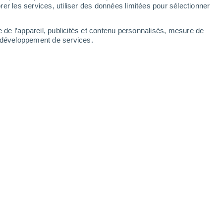
er les services, utiliser des données limitées pour sélectionner
e de l’appareil, publicités et contenu personnalisés, mesure de
t développement de services.
Leaflet
|
©
OpenStreetMap
|
ECMWF
by © Meteored