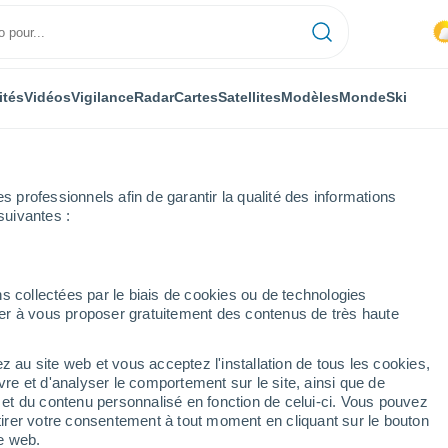
ités
Vidéos
Vigilance
Radar
Cartes
Satellites
Modèles
Monde
Ski
professionnels afin de garantir la qualité des informations
suivantes :
s collectées par le biais de cookies ou de technologies
nuer à vous proposer gratuitement des contenus de très haute
e de Karaganda
z au site web et vous acceptez l'installation de tous les cookies,
vre et d'analyser le comportement sur le site, ainsi que de
mbole
é et du contenu personnalisé en fonction de celui-ci. Vous pouvez
tirer votre consentement à tout moment en cliquant sur le bouton
te web.