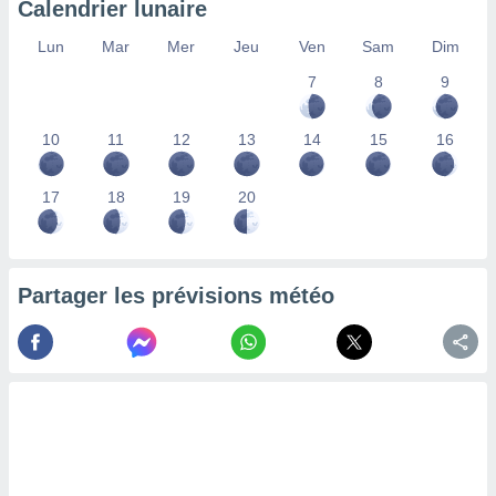
Calendrier lunaire
lisés,
des
Lun
Mar
Mer
Jeu
Ven
Sam
Dim
our
7
8
9
nner des
s
lisés,
10
11
12
13
14
15
16
la
ance des
s,
17
18
19
20
la
ance des
s,
dre les
Partager les prévisions météo
par le
ques ou
inaisons
ées
nt de
tes
,
er et
r les