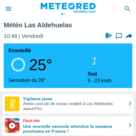
s Aldehuelas
Météo Las Aldehuelas
e
ntialité
10:48
Vendredi
...
enu de
o.com
Ensoleillé
o.com) a
25°
aré par
onnels
Sud
arantir
Sensation de 26°
9
23 km/h
té des
ions
. Vous
Vigilance jaune
accéder
Alerte canicule de niveau modéré à Las Aldehuelas
e en
aujourd’hui
 les
Flash info
s :
Une nouvelle canicule attendue la semaine
prochaine en France !
r les