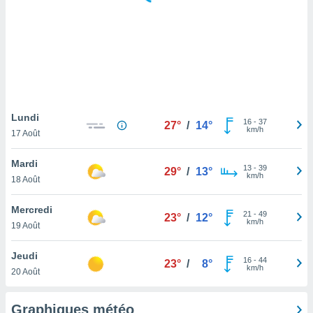
logies
e
s
tez pas
ation de
, vous
z à
à notre
Lundi
16
-
37
27°
/
14°
km/h
17 Août
.com.
 cas,
Mardi
13
-
39
us
29°
/
13°
km/h
18 Août
ns que
s
Mercredi
21
-
49
23°
/
12°
ires
km/h
19 Août
urer la
on sur le
Jeudi
16
-
44
 seront
23°
/
8°
km/h
20 Août
, et que
ies ne
as
Graphiques météo