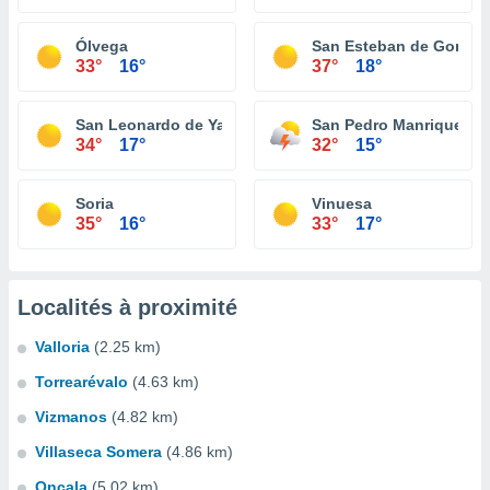
Ólvega
San Esteban de Gormaz
33°
16°
37°
18°
San Leonardo de Yagüe
San Pedro Manrique
34°
17°
32°
15°
Soria
Vinuesa
35°
16°
33°
17°
Localités à proximité
Valloria
(2.25 km)
Torrearévalo
(4.63 km)
Vizmanos
(4.82 km)
Villaseca Somera
(4.86 km)
Oncala
(5.02 km)