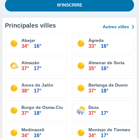
Principales villes
Autres villes
Abejar
Ágreda
34°
16°
33°
16°
Almazán
Almenar de Soria
37°
17°
35°
16°
Arcos de Jalón
Berlanga de Duero
38°
17°
37°
18°
Burgo de Osma-Ciudad de Osma
Deza
37°
18°
37°
17°
Medinaceli
Montejo de Tiermes
34°
16°
34°
17°