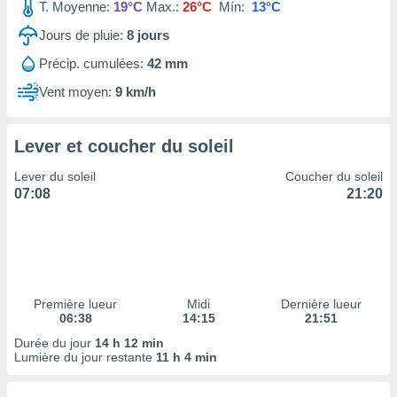
ires
T. Moyenne:
19°C
Max.:
26°C
Mín:
13°C
ons le
Jours de pluie:
8
jours
ent des
es
Précip. cumulées:
42 mm
 :
Vent moyen:
9 km/h
et/ou
 à des
ions sur
eil,
Lever et coucher du soleil
des
Lever du soleil
Coucher du soleil
limitées
07:08
21:20
nner la
, créer
ils pour
ité
lisée,
des
Première lueur
Midi
Dernière lueur
our
06:38
14:15
21:51
nner des
Durée du jour
14 h 12 min
és
Lumière du jour restante
11 h 4 min
lisées,
s profils
enus