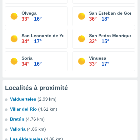
Ólvega
San Esteban de Gormaz
33°
16°
36°
18°
San Leonardo de Yagüe
San Pedro Manrique
34°
17°
32°
15°
Soria
Vinuesa
34°
16°
33°
17°
Localités à proximité
Valduerteles
(2.99 km)
Villar del Río
(4.61 km)
Bretún
(4.76 km)
Valloria
(4.86 km)
Las Aldehuelas
(4.86 km)