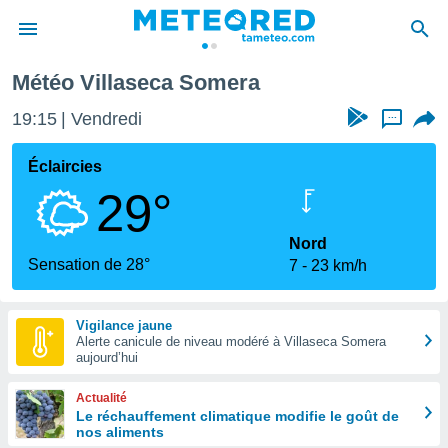
llaseca Somera
Météo Villaseca Somera
e
ntialité
19:15
Vendredi
...
enu de
o.com
Éclaircies
o.com) a
29°
aré par
onnels
Nord
arantir
Sensation de 28°
7
23 km/h
té des
ions
. Vous
Vigilance jaune
accéder
Alerte canicule de niveau modéré à Villaseca Somera
e en
aujourd’hui
 les
Actualité
s :
Le réchauffement climatique modifie le goût de
nos aliments
r les