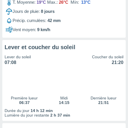
ires
T. Moyenne:
19°C
Max.:
26°C
Mín:
13°C
ons le
Jours de pluie:
8
jours
ent des
es
Précip. cumulées:
42 mm
 :
Vent moyen:
9 km/h
et/ou
 à des
ions sur
eil,
Lever et coucher du soleil
des
Lever du soleil
Coucher du soleil
limitées
07:08
21:20
nner la
, créer
ils pour
ité
lisée,
des
Première lueur
Midi
Dernière lueur
our
06:37
14:15
21:51
nner des
Durée du jour
14 h 12 min
és
Lumière du jour restante
2 h 37 min
lisées,
s profils
enus