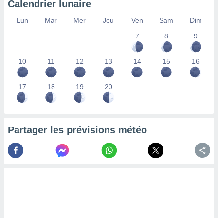
Calendrier lunaire
lisés,
des
Lun
Mar
Mer
Jeu
Ven
Sam
Dim
our
7
8
9
nner des
s
lisés,
10
11
12
13
14
15
16
la
ance des
s,
17
18
19
20
la
ance des
s,
dre les
Partager les prévisions météo
par le
ques ou
inaisons
ées
nt de
tes
,
er et
r les