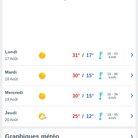
logies
e
s
tez pas
ation de
, vous
z à
à notre
Lundi
16
-
43
31°
/
17°
km/h
17 Août
.com.
 cas,
Mardi
19
-
46
us
30°
/
15°
km/h
18 Août
ns que
s
Mercredi
16
-
39
30°
/
15°
ires
km/h
19 Août
urer la
on sur le
Jeudi
19
-
45
 seront
25°
/
12°
km/h
20 Août
, et que
ies ne
as
Graphiques météo