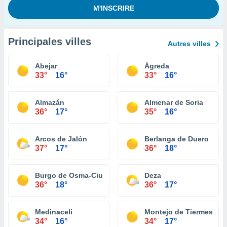
Principales villes
Autres villes
Abejar
Ágreda
33°
16°
33°
16°
Almazán
Almenar de Soria
36°
17°
35°
16°
Arcos de Jalón
Berlanga de Duero
37°
17°
36°
18°
Burgo de Osma-Ciudad de Osma
Deza
36°
18°
36°
17°
Medinaceli
Montejo de Tiermes
34°
16°
34°
17°