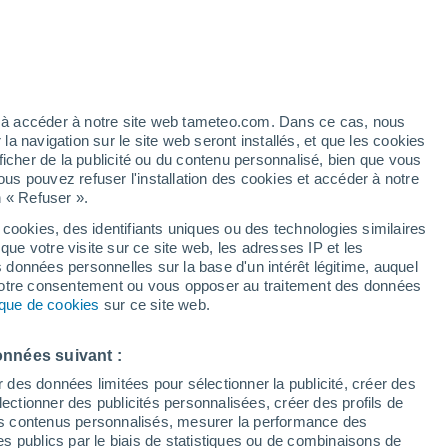
Vigilance jaune
Alerte canicule de niveau modéré à
Ait Marar aujourd’hui
t
h
Risque d'Indice UV 11+ Extrême!
ez à accéder à notre site web tameteo.com. Dans ce cas, nous
Durant la journée de demain
 navigation sur le site web seront installés, et que les cookies
ficher de la publicité ou du contenu personnalisé, bien que vous
ous pouvez refuser l'installation des cookies et accéder à notre
n « Refuser ».
 cookies, des identifiants uniques ou des technologies similaires
que votre visite sur ce site web, les adresses IP et les
des températures
Radar de pluie
Satellites
Modèles
s données personnelles sur la base d'un intérêt légitime, auquel
 votre consentement ou vous opposer au traitement des données
tique de cookies
sur ce site web.
Mardi
Mercredi
Jeudi
Vendredi
onnées suivant :
11 Août
12 Août
13 Août
14 Août
r des données limitées pour sélectionner la publicité, créer des
sélectionner des publicités personnalisées, créer des profils de
 des contenus personnalisés, mesurer la performance des
s publics par le biais de statistiques ou de combinaisons de