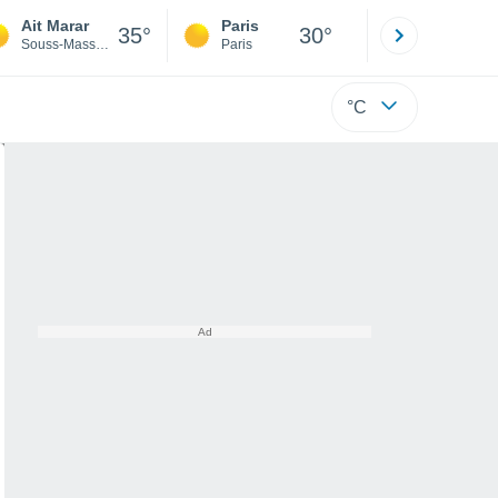
Ait Marar
Paris
Montpelli
35°
30°
Souss-Massa-Drâa
Paris
Hérault
°C