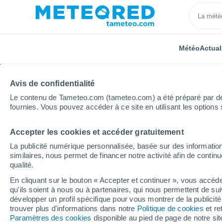
Météo
Actual
Avis de confidentialité
Le contenu de Tameteo.com (tameteo.com) a été préparé par des 
fournies. Vous pouvez accéder à ce site en utilisant les options 
Accepter les cookies et accéder gratuitement
Accueil
Maroc
Souss-Massa-Drâa
Ait Marar
La publicité numérique personnalisée, basée sur des information
similaires, nous permet de financer notre activité afin de conti
Météo Ait Marar
qualité.
En cliquant sur le bouton « Accepter et continuer », vous accéde
17:54
Samedi
qu'ils soient à nous ou à partenaires, qui nous permettent de sui
développer un profil spécifique pour vous montrer de la publicit
trouver plus d'informations dans notre
Politique de cookies
et re
Ensoleillé
Paramètres des cookies
disponible au pied de page de notre si