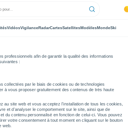
ités
Vidéos
Vigilance
Radar
Cartes
Satellites
Modèles
Monde
Ski
professionnels afin de garantir la qualité des informations
suivantes :
s collectées par le biais de cookies ou de technologies
nuer à vous proposer gratuitement des contenus de très haute
z au site web et vous acceptez l'installation de tous les cookies,
...
vre et d'analyser le comportement sur le site, ainsi que de
é et du contenu personnalisé en fonction de celui-ci. Vous pouvez
Heure par heure
tirer votre consentement à tout moment en cliquant sur le bouton
Ciel dégagé dans les prochaines
te web.
heures