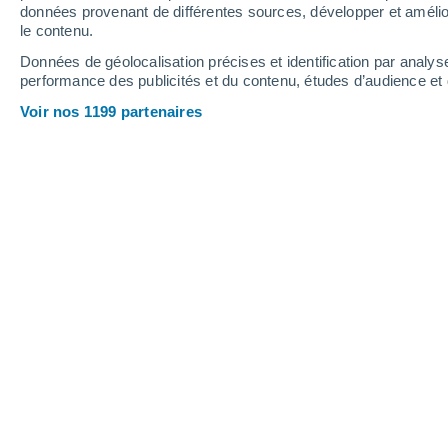
0.2 mm
données provenant de différentes sources, développer et amélior
le contenu.
36°
/
25°
36°
/
24°
39°
/
26°
Données de géolocalisation précises et identification par analys
performance des publicités et du contenu, études d’audience e
8
-
34
km/h
9
-
33
km/h
7
8
-
32
km/h
Voir nos 1199 partenaires
Météo Ait Marar aujourd´hui
, 8 août
Ensoleillé
37°
17:00
T. ressentie
35°
Ensoleillé
35°
18:00
T. ressentie
33°
Ensoleillé
33°
19:00
T. ressentie
32°
Ensoleillé
31°
20:00
T. ressentie
31°