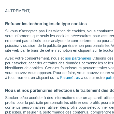
35°
AUTREMENT,
Sud-oues
Refuser les technologies de type cookies
Sensation de 33°
3
-
25 km/
Si vous n'acceptez pas l'installation de cookies, vous continu
vous informons que seuls les cookies nécessaires pour assurer la
ne seront pas utilisés pour analyser le comportement ou pour af
puissiez visualiser de la publicité générale non personnalisée. V
Flash info
site web par le biais de cette inscription en cliquant sur le bouto
Encore de la chaleur !
Avec votre consentement, nous et
nos partenaires
utilisons des
pour stocker, accéder et traiter des données personnelles telles 
Météo 1 - 7 jours
Heure par heure
Actualité
Carte 
identifiants de cookies. Certains fournisseurs peuvent traiter vo
vous pouvez vous opposer. Pour ce faire, vous pouvez retirer
à tout moment en cliquant sur «
Paramètres
» ou sur notre
poli
Demain
Lundi
Aujourd´hui
Nous et nos partenaires effectuons le traitement des d
9 Août
10 Août
8 Août
Stocker et/ou accéder à des informations sur un appareil, utilise
profils pour la publicité personnalisée, utiliser des profils pour 
contenus personnalisés, utiliser des profils pour sélectionner
publicités, mesurer la performance des contenus, comprendre le
30%