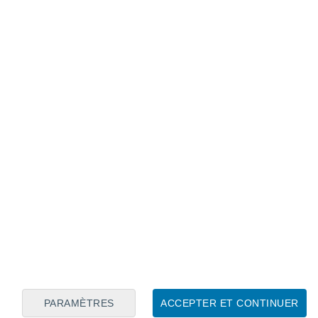
Calendrier lunaire
Lun
Mar
Mer
Jeu
Ven
Sam
Dim
8
9
10
11
12
13
14
15
16
17
18
19
20
21
PARAMÈTRES
ACCEPTER ET CONTINUER