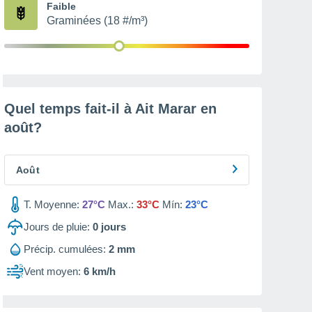
Faible
Graminées (18 #/m³)
Quel temps fait-il à Ait Marar en
août
?
Août
T. Moyenne:
27°C
Max.:
33°C
Mín:
23°C
Jours de pluie:
0
jours
Précip. cumulées:
2 mm
Vent moyen:
6 km/h