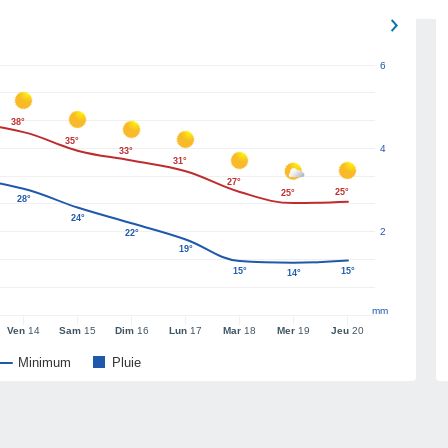
6
38°
35°
4
33°
31°
27°
25°
25°
28°
24°
2
22°
19°
15°
15°
14°
mm
Ven
14
Sam
15
Dim
16
Lun
17
Mar
18
Mer
19
Jeu
20
Minimum
Pluie