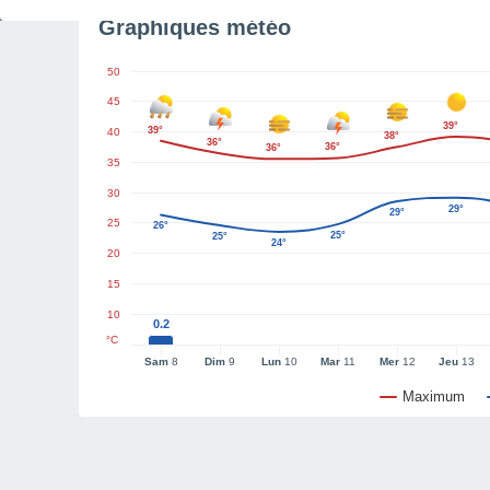
Graphiques météo
50
45
39°
39°
40
38°
36°
36°
36°
35
30
29°
29°
25
26°
25°
25°
24°
20
15
10
0.2
°C
Sam
8
Dim
9
Lun
10
Mar
11
Mer
12
Jeu
13
Maximum