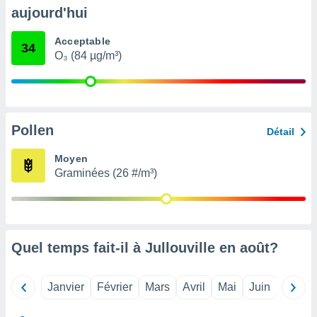
pour
aujourd'hui
 le
ement
Acceptable
afficher
34
O₃ (84 µg/m³)
licité ou
enu
lisé,
e vous
r de la
Pollen
Détail
 non
Moyen
lisée.
Graminées (26 #/m³)
uvez
ation des
et
à notre
 par le
Quel temps fait-il à Jullouville en
août
?
 cette
ion en
sur le
Janvier
Février
Mars
Avril
Mai
Juin
Juillet
«
».