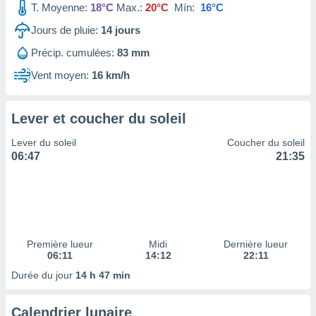
T. Moyenne:
18°C
Max.:
20°C
Mín:
16°C
tre
ement,
Jours de pluie:
14
jours
Précip. cumulées:
83 mm
enaires
s des
Vent moyen:
16 km/h
 des
nts
 ou des
Lever et coucher du soleil
gies
es pour
Lever du soleil
Coucher du soleil
 accéder
06:47
21:35
r des
lles
ue votre
r ce site
 IP et
Première lueur
Midi
Dernière lueur
06:11
14:12
22:11
ifiants
es.
Durée du jour
14 h 47 min
eurs
Calendrier lunaire
traiter