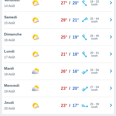
n «
18
-
33
27°
/
20°
km/h
14 Août
 et
r »,
cédez au
Samedi
25
-
44
29°
/
21°
 et vous
km/h
15 Août
z
ation de
Dimanche
26
-
46
25°
/
19°
km/h
16 Août
qu'ils
 nous ou
aires,
Lundi
20
-
41
21°
/
18°
km/h
17 Août
nt de
t
Mardi
33
-
56
er le
26°
/
16°
km/h
18 Août
ement
te, ainsi
Mercredi
27
-
54
23°
/
20°
km/h
per un
19 Août
écifique
us
Jeudi
25
-
39
de la
23°
/
17°
km/h
20 Août
 et du