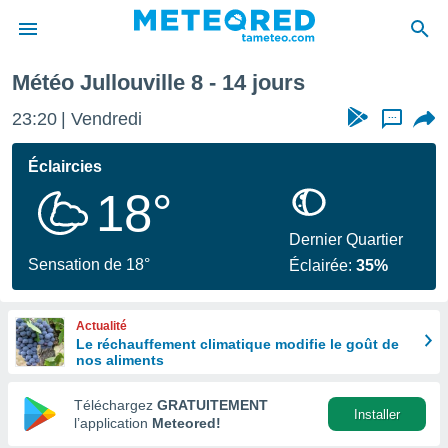
ine
Météo Jullouville 8 - 14 jours
e
ntialité
23:20
Vendredi
...
enu de
o.com
Éclaircies
o.com) a
18°
aré par
onnels
Dernier Quartier
arantir
Sensation de 18°
Éclairée:
35%
té des
ions
. Vous
Actualité
accéder
Le réchauffement climatique modifie le goût de
e en
nos aliments
 les
Téléchargez
GRATUITEMENT
s :
Installer
l’application
Meteored!
r les