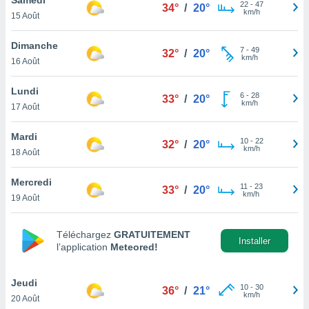
n «
22
-
47
34°
/
20°
km/h
15 Août
 et
r »,
cédez au
Dimanche
7
-
49
32°
/
20°
 et vous
km/h
16 Août
z
ation de
Lundi
6
-
28
33°
/
20°
km/h
17 Août
qu'ils
 nous ou
aires,
Mardi
10
-
22
32°
/
20°
km/h
18 Août
nt de
t
Mercredi
11
-
23
er le
33°
/
20°
km/h
19 Août
ement
te, ainsi
Téléchargez
GRATUITEMENT
per un
Installer
l’application
Meteored!
écifique
us
de la
Jeudi
10
-
30
36°
/
21°
 et du
km/h
20 Août