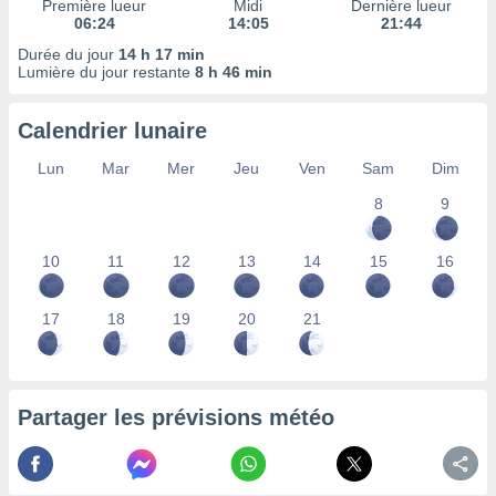
Première lueur
Midi
Dernière lueur
nées
06:24
14:05
21:44
lles sur
Durée du jour
14 h 17 min
d'un
Lumière du jour restante
8 h 46 min
égitime,
vous
vous
Calendrier lunaire
 Pour ce
ous
Lun
Mar
Mer
Jeu
Ven
Sam
Dim
etirer
8
9
ement
 opposer
10
11
12
13
14
15
16
ement
nées à
ment en
17
18
19
20
21
 sur «
res
» ou
e
que de
kies
Partager les prévisions météo
ite web.
t nos