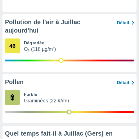
pour
 le
ement
afficher
Pollution de l'air à Juillac
Détail
licité ou
aujourd'hui
enu
lisé,
e vous
Dégradée
46
O₃ (118 µg/m³)
r de la
 non
lisée.
uvez
Pollen
Détail
ation des
Faible
et
Graminées (22 #/m³)
à notre
 par le
 cette
ion en
sur le
«
Quel temps fait-il à Juillac (Gers) en
».