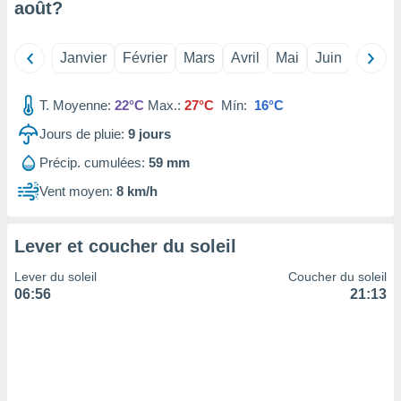
août
?
tre
ement,
Janvier
Février
Mars
Avril
Mai
Juin
Juillet
enaires
s des
T. Moyenne:
22°C
Max.:
27°C
Mín:
16°C
 des
nts
Jours de pluie:
9
jours
 ou des
gies
Précip. cumulées:
59 mm
es pour
 accéder
Vent moyen:
8 km/h
r des
lles
Lever et coucher du soleil
ue votre
r ce site
Lever du soleil
Coucher du soleil
06:56
21:13
 IP et
ifiants
es.
eurs
traiter