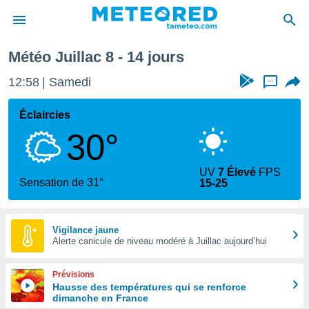
Météo Juillac 8 - 14 jours
e
ntialité
12:58
Samedi
...
enu de
o.com
Éclaircies
o.com) a
30°
aré par
onnels
UV
7 Élevé
FPS
arantir
Sensation de 31°
15-25
té des
ions
. Vous
accéder
Vigilance jaune
e en
Alerte canicule de niveau modéré à Juillac aujourd’hui
 les
Prévisions
s :
Hausse des températures qui se renforce
dimanche en France
r les