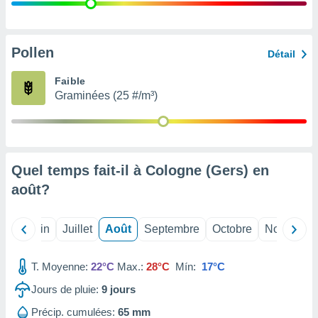
nées
lles sur
d'un
égitime,
Pollen
Détail
vous
vous
Faible
 Pour ce
Graminées (25 #/m³)
ous
etirer
ement
 opposer
Quel temps fait-il à Cologne (Gers) en
ement
nées à
août
?
ment en
 sur «
res
» ou
Mai
Juin
Juillet
Août
Septembre
Octobre
Novembre
e
que de
kies
T. Moyenne:
22°C
Max.:
28°C
Mín:
17°C
ite web.
Jours de pluie:
9
jours
t nos
Précip. cumulées:
65 mm