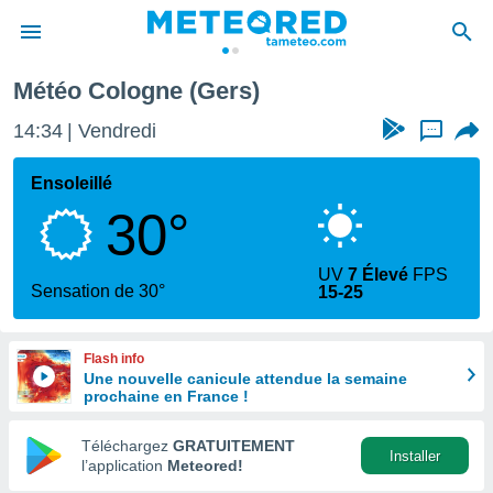
Météo Cologne (Gers)
e
ntialité
14:34
Vendredi
...
enu de
o.com
Ensoleillé
o.com) a
30°
aré par
onnels
UV
7 Élevé
FPS
arantir
Sensation de 30°
15-25
té des
ions
. Vous
Flash info
accéder
Une nouvelle canicule attendue la semaine
e en
prochaine en France !
 les
Téléchargez
GRATUITEMENT
s :
Installer
l’application
Meteored!
r les