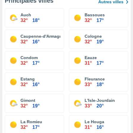
Principales villes
Autres villes
Auch
Bassoues
32°
18°
32°
17°
Caupenne-d'Armagnac
Cologne
32°
16°
32°
19°
Condom
Eauze
32°
17°
31°
17°
Estang
Fleurance
32°
16°
33°
18°
Gimont
L'Isle-Jourdain
32°
19°
33°
20°
La Romieu
Le Houga
32°
17°
31°
16°