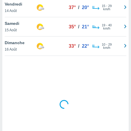
Vendredi
lisé en
15
-
29
37°
/
20°
km/h
 de
14 Août
. Vous
rouver
Samedi
19
-
40
35°
/
21°
km/h
15 Août
ations
re
Dimanche
que de
10
-
29
33°
/
22°
km/h
kies
16 Août
r votre
ement à
ment en
sur le
res des
kies
le au
page de
te web.
MENT,
 les