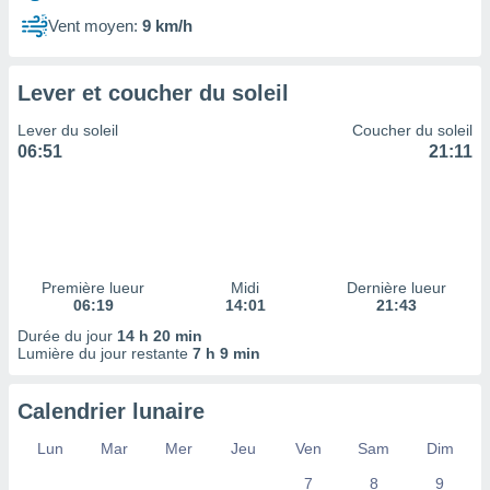
ires
ons le
Vent moyen:
9 km/h
ent des
es
 :
Lever et coucher du soleil
et/ou
Lever du soleil
Coucher du soleil
 à des
06:51
21:11
ions sur
eil,
des
limitées
nner la
, créer
Première lueur
Midi
Dernière lueur
ils pour
06:19
14:01
21:43
ité
Durée du jour
14 h 20 min
lisée,
Lumière du jour restante
7 h 9 min
des
our
nner des
Calendrier lunaire
és
lisées,
Lun
Mar
Mer
Jeu
Ven
Sam
Dim
s profils
7
8
9
enus