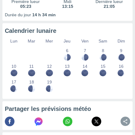
Première lueur
Midi
Dernière lueur
nées
05:23
13:15
21:05
lles sur
Durée du jour
14 h 34 min
d'un
égitime,
vous
Calendrier lunaire
vous
 Pour ce
Lun
Mar
Mer
Jeu
Ven
Sam
Dim
ous
etirer
6
7
8
9
ement
10
11
12
13
14
15
16
 opposer
ement
nées à
17
18
19
ment en
 sur «
res
» ou
e
que de
Partager les prévisions météo
kies
ite web.
t nos