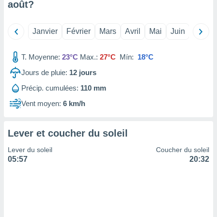
août
?
tre
ement,
Janvier
Février
Mars
Avril
Mai
Juin
Juillet
enaires
s des
T. Moyenne:
23°C
Max.:
27°C
Mín:
18°C
 des
nts
Jours de pluie:
12
jours
 ou des
gies
Précip. cumulées:
110 mm
es pour
 accéder
Vent moyen:
6 km/h
r des
lles
Lever et coucher du soleil
ue votre
r ce site
Lever du soleil
Coucher du soleil
05:57
20:32
 IP et
ifiants
es.
eurs
traiter