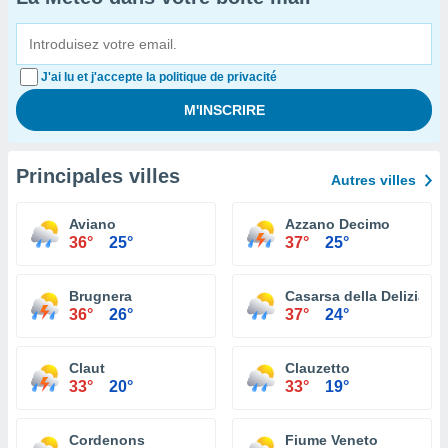
J'ai lu et j'accepte la politique de privacité
Principales villes
Autres villes
Aviano
Azzano Decimo
36°
25°
37°
25°
Brugnera
Casarsa della Delizia
36°
26°
37°
24°
Claut
Clauzetto
33°
20°
33°
19°
Cordenons
Fiume Veneto