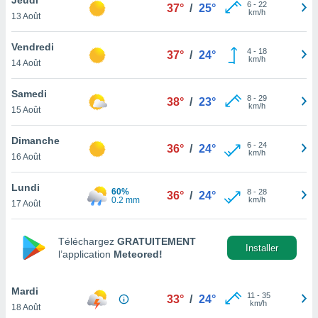
n «
6
-
22
37°
/
25°
km/h
13 Août
 et
r »,
cédez au
Vendredi
4
-
18
37°
/
24°
 et vous
km/h
14 Août
z
ation de
Samedi
8
-
29
38°
/
23°
km/h
15 Août
qu'ils
 nous ou
aires,
Dimanche
6
-
24
36°
/
24°
km/h
16 Août
nt de
t
Lundi
60%
8
-
28
er le
36°
/
24°
0.2 mm
km/h
17 Août
ement
te, ainsi
Téléchargez
GRATUITEMENT
per un
Installer
l’application
Meteored!
écifique
us
de la
Mardi
11
-
35
33°
/
24°
 et du
km/h
18 Août