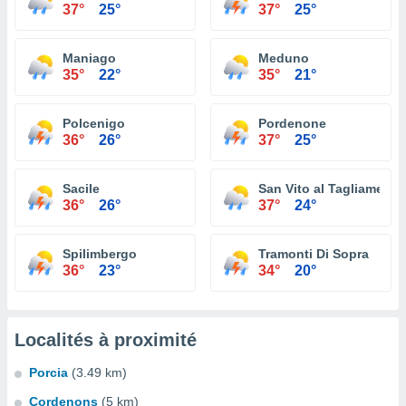
37°
25°
37°
25°
Maniago
Meduno
35°
22°
35°
21°
Polcenigo
Pordenone
36°
26°
37°
25°
Sacile
San Vito al Tagliamento
36°
26°
37°
24°
Spilimbergo
Tramonti Di Sopra
36°
23°
34°
20°
Localités à proximité
Porcia
(3.49 km)
Cordenons
(5 km)