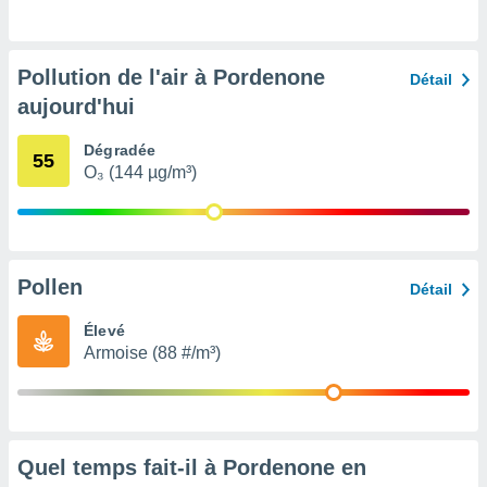
pour
 le
ement
afficher
Pollution de l'air à Pordenone
Détail
licité ou
aujourd'hui
enu
lisé,
e vous
Dégradée
55
O₃ (144 µg/m³)
r de la
 non
lisée.
uvez
Pollen
Détail
ation des
Élevé
et
Armoise (88 #/m³)
à notre
 par le
 cette
ion en
sur le
«
Quel temps fait-il à Pordenone en
».