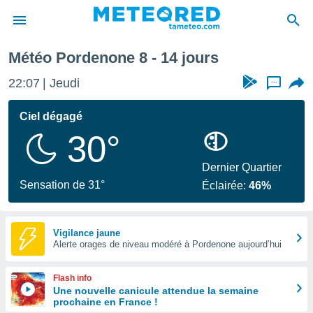
ne prochaine
Météo Pordenone 8 - 14 jours
e
ntialité
22:07
Jeudi
...
enu de
o.com
Ciel dégagé
o.com) a
30°
aré par
onnels
Dernier Quartier
arantir
Sensation de 31°
Éclairée:
46%
té des
ions
. Vous
accéder
Vigilance jaune
e en
Alerte orages de niveau modéré à Pordenone aujourd’hui
 les
Flash info
s :
Une nouvelle canicule attendue la semaine
prochaine en France !
r les