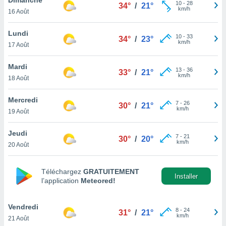
n «
10
-
28
34°
/
21°
km/h
16 Août
 et
r »,
cédez au
Lundi
10
-
33
34°
/
23°
 et vous
km/h
17 Août
z
ation de
Mardi
13
-
36
33°
/
21°
km/h
18 Août
qu'ils
 nous ou
aires,
Mercredi
7
-
26
30°
/
21°
km/h
19 Août
nt de
t
Jeudi
7
-
21
er le
30°
/
20°
km/h
20 Août
ement
te, ainsi
Téléchargez
GRATUITEMENT
per un
Installer
l’application
Meteored!
écifique
us
de la
Vendredi
8
-
24
31°
/
21°
 et du
km/h
21 Août