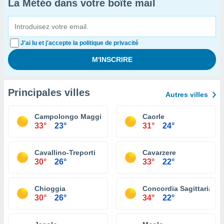
La Météo dans votre boîte mail
J'ai lu et j'accepte la politique de privacité
Principales villes
Autres villes
Campolongo Maggiore
Caorle
33°
23°
31°
24°
Cavallino-Treporti
Cavarzere
30°
26°
33°
22°
Chioggia
Concordia Sagittaria
30°
26°
34°
22°