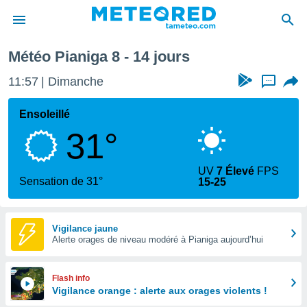
aine prochaine
Météo Pianiga 8 - 14 jours
e
ntialité
11:57
Dimanche
...
enu de
o.com
Ensoleillé
o.com) a
31°
aré par
onnels
UV
7 Élevé
FPS
arantir
Sensation de 31°
15-25
té des
ions
. Vous
accéder
Vigilance jaune
e en
Alerte orages de niveau modéré à Pianiga aujourd’hui
 les
s :
Flash info
Vigilance orange : alerte aux orages violents !
r les