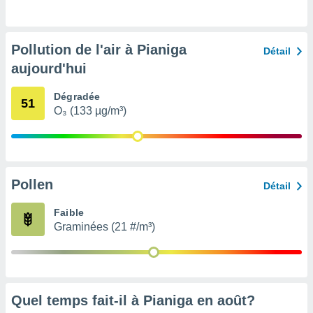
pour
 le
ement
afficher
Pollution de l'air à Pianiga
Détail
licité ou
aujourd'hui
enu
lisé,
e vous
Dégradée
51
O₃ (133 µg/m³)
r de la
 non
lisée.
uvez
Pollen
Détail
ation des
Faible
et
Graminées (21 #/m³)
à notre
 par le
 cette
ion en
sur le
«
Quel temps fait-il à Pianiga en
août
?
».