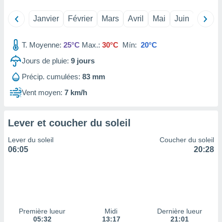
tre
Janvier
Février
Mars
Avril
Mai
Juin
Juillet
ement,
enaires
T. Moyenne:
25°C
Max.:
30°C
Mín:
20°C
s des
 des
Jours de pluie:
9
jours
nts
Précip. cumulées:
83 mm
 ou des
gies
Vent moyen:
7 km/h
es pour
 accéder
r des
Lever et coucher du soleil
lles
Lever du soleil
Coucher du soleil
ue votre
06:05
20:28
r ce site
 IP et
ifiants
es.
eurs
Première lueur
Midi
Dernière lueur
traiter
05:32
13:17
21:01