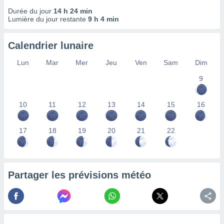
nées
Durée du jour
14 h 24 min
lles sur
Lumière du jour restante
9 h 4 min
d'un
égitime,
vous
Calendrier lunaire
vous
Lun
Mar
Mer
Jeu
Ven
Sam
Dim
 Pour ce
ous
9
etirer
ement
10
11
12
13
14
15
16
 opposer
ement
nées à
17
18
19
20
21
22
ment en
 sur «
res
» ou
e
Partager les prévisions météo
que de
kies
ite web.
t nos