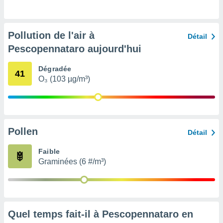
pour
 le
ement
afficher
Pollution de l'air à
Détail
licité ou
Pescopennataro aujourd'hui
enu
lisé,
e vous
Dégradée
41
O₃ (103 µg/m³)
r de la
 non
lisée.
uvez
Pollen
Détail
ation des
Faible
et
Graminées (6 #/m³)
à notre
 par le
 cette
ion en
sur le
«
Quel temps fait-il à Pescopennataro en
».