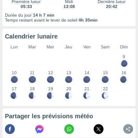
Première lueur
Midi
Dernière lueur
nées
05:33
13:08
20:42
lles sur
Durée du jour
14 h 7 min
d'un
Temps restant avant le lever de soleil
4h 35min
égitime,
vous
vous
Calendrier lunaire
 Pour ce
ous
Lun
Mar
Mer
Jeu
Ven
Sam
Dim
etirer
9
ement
 opposer
10
11
12
13
14
15
16
ement
nées à
ment en
17
18
19
20
21
22
 sur «
res
» ou
e
que de
kies
Partager les prévisions météo
ite web.
t nos