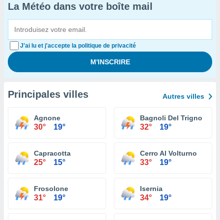
La Météo dans votre boîte mail
J'ai lu et j'accepte la politique de privacité
Principales villes
Autres villes
Agnone
Bagnoli Del Trigno
30°
19°
32°
19°
Capracotta
Cerro Al Volturno
25°
15°
33°
19°
Frosolone
Isernia
31°
19°
34°
19°