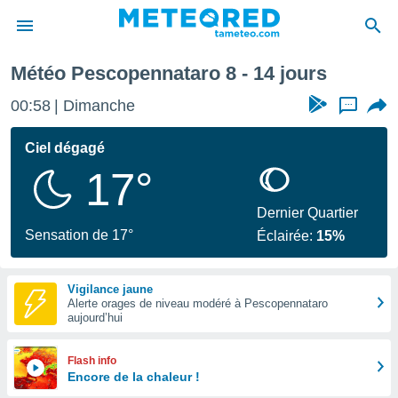
ne prochaine
Météo Pescopennataro 8 - 14 jours
e
ntialité
00:58
Dimanche
...
enu de
o.com
Ciel dégagé
o.com) a
17°
aré par
onnels
Dernier Quartier
arantir
Sensation de 17°
Éclairée:
15%
té des
ions
. Vous
Vigilance jaune
accéder
Alerte orages de niveau modéré à Pescopennataro
e en
aujourd’hui
 les
s :
Flash info
Encore de la chaleur !
r les