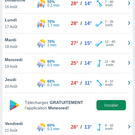
50%
n «
7
-
40
28°
/
14°
0.2 mm
km/h
16 Août
 et
r »,
cédez au
Lundi
70%
7
-
35
28°
/
14°
 et vous
1.7 mm
km/h
17 Août
z
ation de
Mardi
70%
12
-
40
27°
/
15°
1 mm
km/h
18 Août
qu'ils
 nous ou
aires,
Mercredi
60%
11
-
46
25°
/
14°
0.5 mm
km/h
19 Août
nt de
t
Jeudi
60%
4
-
37
er le
24°
/
11°
0.2 mm
km/h
20 Août
ement
te, ainsi
Téléchargez
GRATUITEMENT
per un
Installer
l’application
Meteored!
écifique
us
de la
Vendredi
60%
4
-
32
26°
/
13°
 et du
0.2 mm
km/h
21 Août