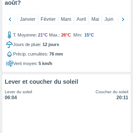
août
?
tre
ement,
Janvier
Février
Mars
Avril
Mai
Juin
Juillet
enaires
s des
T. Moyenne:
21°C
Max.:
26°C
Mín:
15°C
 des
nts
Jours de pluie:
12
jours
 ou des
gies
Précip. cumulées:
76 mm
es pour
 accéder
Vent moyen:
5 km/h
r des
lles
Lever et coucher du soleil
ue votre
r ce site
Lever du soleil
Coucher du soleil
06:04
20:11
 IP et
ifiants
es.
eurs
traiter