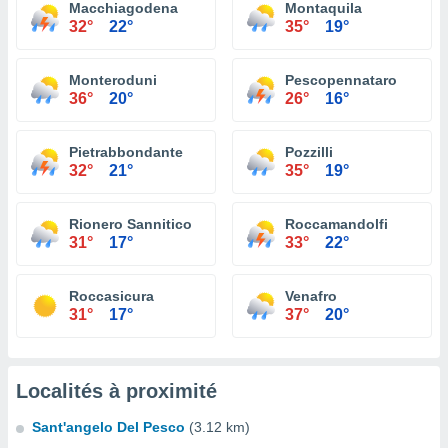
Macchiagodena
Montaquila
32°
22°
35°
19°
Monteroduni
Pescopennataro
36°
20°
26°
16°
Pietrabbondante
Pozzilli
32°
21°
35°
19°
Rionero Sannitico
Roccamandolfi
31°
17°
33°
22°
Roccasicura
Venafro
31°
17°
37°
20°
Localités à proximité
Sant'angelo Del Pesco
(3.12 km)