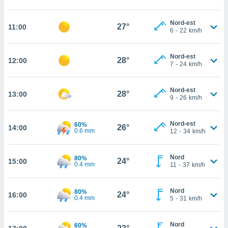
cité
ue
Nord-est
27°
11:00
6
-
22
km/h
lisée,
ACCEPTER
ur des
ET
ions
CONTINUER
Nord-est
28°
12:00
es par le
7
-
24
km/h
 cookies
PARAMÈTRES
gies
Nord-est
28°
13:00
9
-
26
km/h
es, nous
de
 notre
Nord-est
60%
26°
14:00
afin de
0.6 mm
12
-
34
km/h
r à vous
r
Nord
ment des
80%
24°
15:00
0.4 mm
11
-
37
km/h
 de très
alité.
Nord
80%
ant sur
24°
16:00
0.4 mm
5
-
31
km/h
n «
 et
r »,
Nord
60%