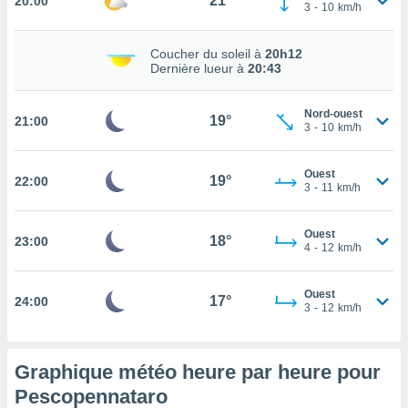
21°
20:00
3
-
10
km/h
rouver
ations
Coucher du soleil à
20h12
re
Dernière lueur à
20:43
que de
kies
Nord-ouest
r votre
19°
21:00
3
-
10
km/h
ement à
ment en
sur le
Ouest
19°
22:00
3
-
11
km/h
res des
kies
Ouest
le au
18°
23:00
4
-
12
km/h
page de
te web.
Ouest
17°
24:00
3
-
12
km/h
MENT,
 les
logies
Graphique météo heure par heure pour
e
Pescopennataro
s