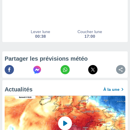
afficher
licité ou
enu
lisé,
e vous
Lever lune
Coucher lune
r de la
00:38
17:00
 non
lisée.
uvez
Partager les prévisions météo
ation des
et
à notre
 par le
Actualités
 cette
À la une
ion en
sur le
«
».
tre
ement,