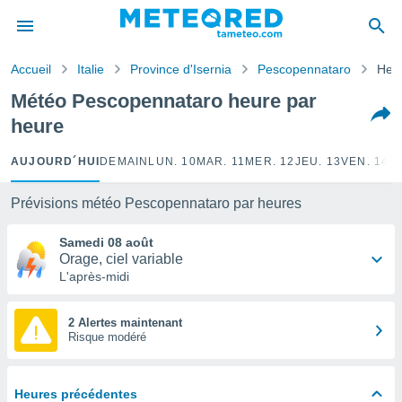
e
ntialité
Accueil
Italie
Province d'Isernia
Pescopennataro
Heur
enu de
o.com
Météo Pescopennataro heure par
o.com) a
heure
aré par
onnels
AUJOURD´HUI
DEMAIN
LUN. 10
MAR. 11
MER. 12
JEU. 13
VEN. 14
S
arantir
té des
Prévisions météo Pescopennataro par heures
ions
. Vous
Samedi 08 août
accéder
Orage, ciel variable
e en
L'après-midi
 les
s :
2 Alertes maintenant
Risque modéré
r les
s et
r
Heures précédentes
tement