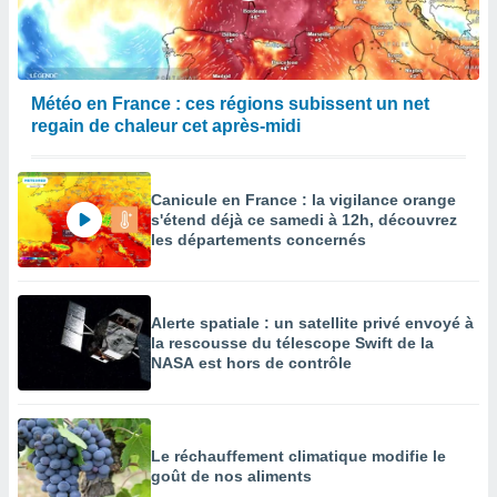
enaires
s des
 des
nts
Météo en France : ces régions subissent un net
 ou des
regain de chaleur cet après-midi
gies
es pour
 accéder
r des
Canicule en France : la vigilance orange
s'étend déjà ce samedi à 12h, découvrez
lles
les départements concernés
ue votre
r ce site
 IP et
Alerte spatiale : un satellite privé envoyé à
ifiants
la rescousse du télescope Swift de la
es.
NASA est hors de contrôle
eurs
traiter
nées
Le réchauffement climatique modifie le
lles sur
goût de nos aliments
d'un