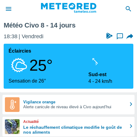
aine
Météo Civo 8 - 14 jours
e
ntialité
18:38
Vendredi
...
enu de
o.com
Éclaircies
o.com) a
25°
aré par
onnels
Sud-est
arantir
Sensation de 26°
4
24 km/h
té des
ions
. Vous
accéder
Vigilance orange
e en
Alerte canicule de niveau élevé à Civo aujourd’hui
 les
Actualité
s :
Le réchauffement climatique modifie le goût de
nos aliments
r les