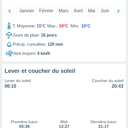
tre
Janvier
Février
Mars
Avril
Mai
Juin
Juillet
ement,
enaires
T. Moyenne:
15°C
Max.:
19°C
Mín:
10°C
s des
 des
Jours de pluie:
16
jours
nts
Précip. cumulées:
129 mm
 ou des
gies
Vent moyen:
4 km/h
es pour
 accéder
r des
Lever et coucher du soleil
lles
Lever du soleil
Coucher du soleil
ue votre
06:10
20:43
r ce site
 IP et
ifiants
es.
eurs
Première lueur
Midi
Dernière lueur
traiter
05:36
13:27
21:17