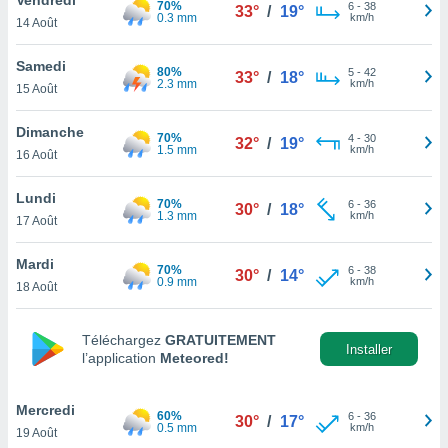
70%
n «
6
-
38
33°
/
19°
0.3 mm
km/h
14 Août
 et
r »,
cédez au
Samedi
80%
5
-
42
33°
/
18°
 et vous
2.3 mm
km/h
15 Août
z
ation de
Dimanche
70%
4
-
30
32°
/
19°
1.5 mm
km/h
16 Août
qu'ils
 nous ou
aires,
Lundi
70%
6
-
36
30°
/
18°
1.3 mm
km/h
17 Août
nt de
t
Mardi
70%
6
-
38
er le
30°
/
14°
0.9 mm
km/h
18 Août
ement
te, ainsi
Téléchargez
GRATUITEMENT
per un
Installer
l’application
Meteored!
écifique
us
de la
Mercredi
60%
6
-
36
30°
/
17°
 et du
0.5 mm
km/h
19 Août