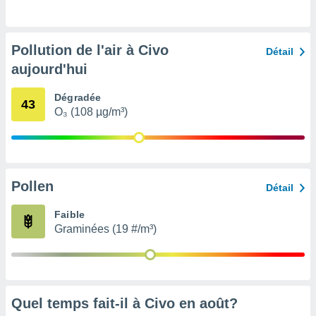
pour
 le
ement
afficher
Pollution de l'air à Civo
Détail
licité ou
aujourd'hui
enu
lisé,
e vous
Dégradée
43
O₃ (108 µg/m³)
r de la
 non
lisée.
uvez
Pollen
Détail
ation des
Faible
et
Graminées (19 #/m³)
à notre
 par le
 cette
ion en
sur le
«
Quel temps fait-il à Civo en
août
?
».