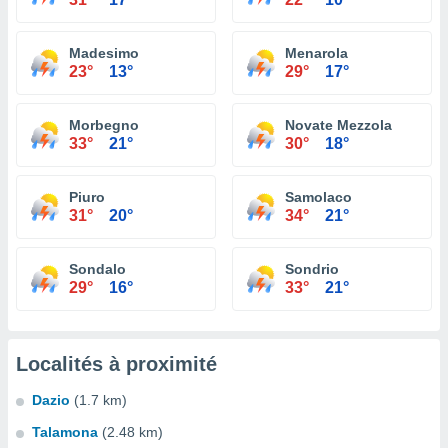
Madesimo
Menarola
23°
13°
29°
17°
Morbegno
Novate Mezzola
33°
21°
30°
18°
Piuro
Samolaco
31°
20°
34°
21°
Sondalo
Sondrio
29°
16°
33°
21°
Localités à proximité
Dazio
(1.7 km)
Talamona
(2.48 km)