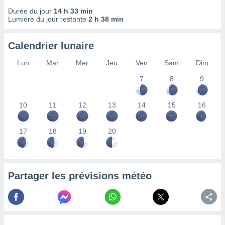
nées
Durée du jour
14 h 33 min
lles sur
Lumière du jour restante
2 h 38 min
d'un
égitime,
vous
Calendrier lunaire
vous
Lun
Mar
Mer
Jeu
Ven
Sam
Dim
 Pour ce
ous
7
8
9
etirer
ement
10
11
12
13
14
15
16
 opposer
ement
nées à
17
18
19
20
ment en
 sur «
res
» ou
e
Partager les prévisions météo
que de
kies
ite web.
t nos