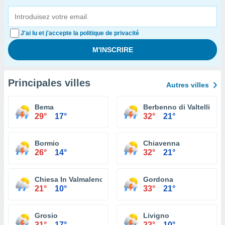
J'ai lu et j'accepte la politique de privacité
Principales villes
Autres villes
Bema
Berbenno di Valtellina
29°
17°
32°
21°
Bormio
Chiavenna
26°
14°
32°
21°
Chiesa In Valmalenco
Gordona
21°
10°
33°
21°
Grosio
Livigno
31°
17°
22°
10°