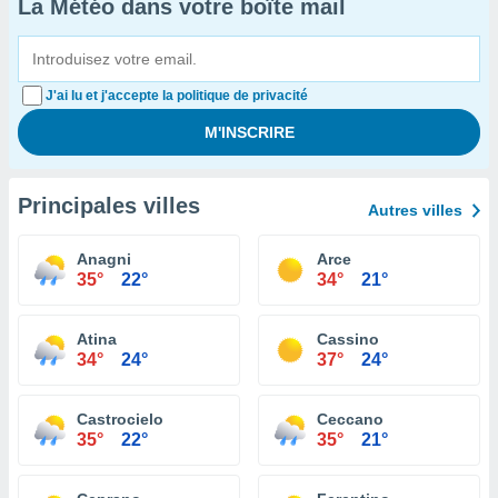
La Météo dans votre boîte mail
J'ai lu et j'accepte la politique de privacité
Principales villes
Autres villes
Anagni
Arce
35°
22°
34°
21°
Atina
Cassino
34°
24°
37°
24°
Castrocielo
Ceccano
35°
22°
35°
21°