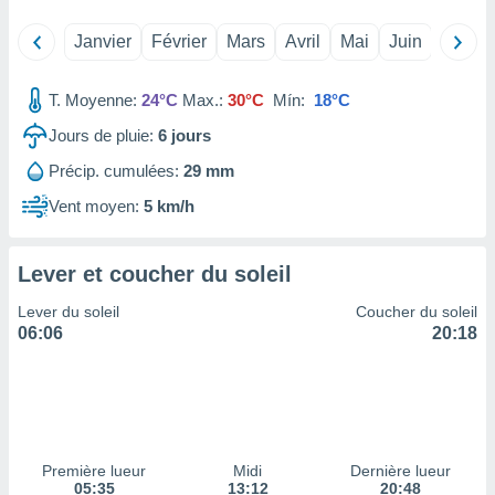
tre
Janvier
Février
Mars
Avril
Mai
Juin
Juillet
ement,
enaires
T. Moyenne:
24°C
Max.:
30°C
Mín:
18°C
s des
 des
Jours de pluie:
6
jours
nts
Précip. cumulées:
29 mm
 ou des
gies
Vent moyen:
5 km/h
es pour
 accéder
r des
Lever et coucher du soleil
lles
Lever du soleil
Coucher du soleil
ue votre
06:06
20:18
r ce site
 IP et
ifiants
es.
eurs
Première lueur
Midi
Dernière lueur
traiter
05:35
13:12
20:48