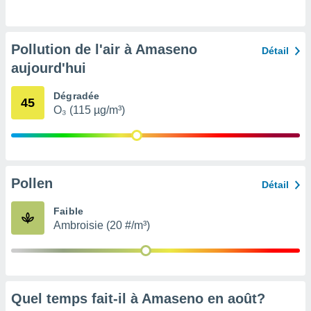
pour
 le
ement
afficher
Pollution de l'air à Amaseno
Détail
licité ou
aujourd'hui
enu
lisé,
e vous
Dégradée
45
O₃ (115 µg/m³)
r de la
 non
lisée.
uvez
Pollen
Détail
ation des
Faible
et
Ambroisie (20 #/m³)
à notre
 par le
 cette
ion en
sur le
«
Quel temps fait-il à Amaseno en
août
?
».