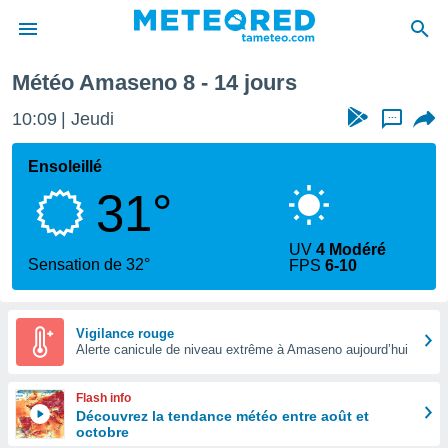
 prochaine
Météo Amaseno 8 - 14 jours
e
ntialité
10:09
Jeudi
...
enu de
o.com
Ensoleillé
o.com) a
31°
aré par
onnels
UV
4 Modéré
arantir
Sensation de 32°
FPS
6-10
té des
ions
. Vous
accéder
Vigilance rouge
e en
Alerte canicule de niveau extrême à Amaseno aujourd’hui
 les
Flash info
s :
Découvrez la tendance météo entre août et
octobre
r les