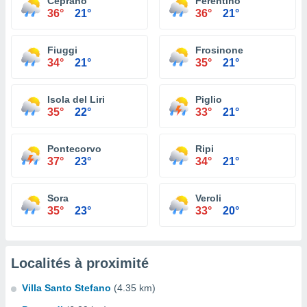
Ceprano
Ferentino
36°
21°
36°
21°
Fiuggi
Frosinone
34°
21°
35°
21°
Isola del Liri
Piglio
35°
22°
33°
21°
Pontecorvo
Ripi
37°
23°
34°
21°
Sora
Veroli
35°
23°
33°
20°
Localités à proximité
Villa Santo Stefano
(4.35 km)