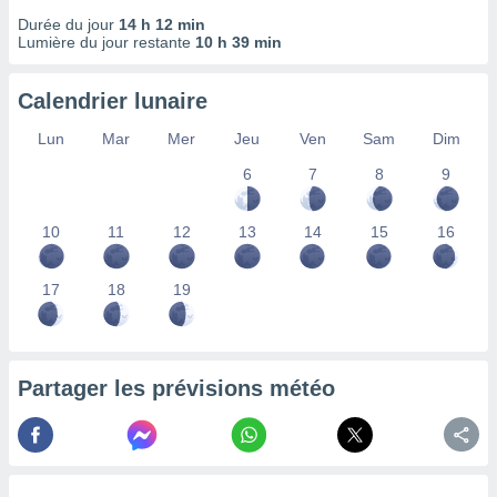
nées
Durée du jour
14 h 12 min
lles sur
Lumière du jour restante
10 h 39 min
d'un
égitime,
vous
Calendrier lunaire
vous
Lun
Mar
Mer
Jeu
Ven
Sam
Dim
 Pour ce
ous
6
7
8
9
etirer
ement
10
11
12
13
14
15
16
 opposer
ement
nées à
17
18
19
ment en
 sur «
res
» ou
e
Partager les prévisions météo
que de
kies
ite web.
t nos