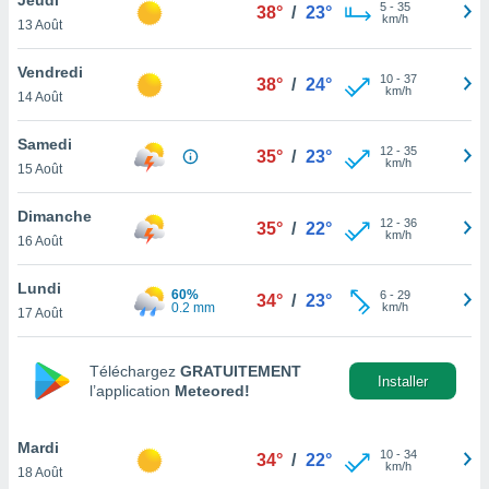
n «
5
-
35
38°
/
23°
km/h
13 Août
 et
r »,
cédez au
Vendredi
10
-
37
38°
/
24°
 et vous
km/h
14 Août
z
ation de
Samedi
12
-
35
35°
/
23°
km/h
15 Août
qu'ils
 nous ou
aires,
Dimanche
12
-
36
35°
/
22°
km/h
16 Août
nt de
t
Lundi
60%
6
-
29
er le
34°
/
23°
0.2 mm
km/h
17 Août
ement
te, ainsi
Téléchargez
GRATUITEMENT
per un
Installer
l’application
Meteored!
écifique
us
de la
Mardi
10
-
34
34°
/
22°
 et du
km/h
18 Août