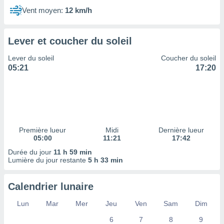
Vent moyen:
12 km/h
tre
ement,
Lever et coucher du soleil
enaires
s des
Lever du soleil
Coucher du soleil
 des
05:21
17:20
nts
 ou des
gies
es pour
 accéder
r des
Première lueur
Midi
Dernière lueur
lles
05:00
11:21
17:42
ue votre
Durée du jour
11 h 59 min
r ce site
Lumière du jour restante
5 h 33 min
 IP et
ifiants
Calendrier lunaire
es.
Lun
Mar
Mer
Jeu
Ven
Sam
Dim
eurs
6
7
8
9
traiter