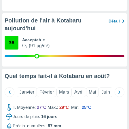
pour
 le
ement
afficher
Pollution de l'air à Kotabaru
Détail
licité ou
aujourd'hui
enu
lisé,
e vous
Acceptable
36
O₃ (91 µg/m³)
r de la
 non
lisée.
uvez
Quel temps fait-il à Kotabaru en
août
?
ation des
et
Janvier
Février
Mars
Avril
Mai
Juin
Juillet
à notre
 par le
 cette
T. Moyenne:
27°C
Max.:
29°C
Mín:
25°C
ion en
sur le
Jours de pluie:
16
jours
«
Précip. cumulées:
97 mm
».