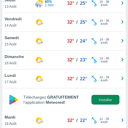
80%
n «
15
-
38
32°
/
25°
1 mm
km/h
13 Août
 et
r »,
cédez au
Vendredi
14
-
36
32°
/
25°
 et vous
km/h
14 Août
z
ation de
Samedi
14
-
36
32°
/
24°
km/h
15 Août
qu'ils
 nous ou
aires,
Dimanche
14
-
40
32°
/
23°
km/h
16 Août
nt de
t
Lundi
10
-
34
er le
32°
/
22°
km/h
17 Août
ement
te, ainsi
Téléchargez
GRATUITEMENT
per un
Installer
l’application
Meteored!
écifique
us
de la
Mardi
12
-
35
32°
/
22°
 et du
km/h
18 Août