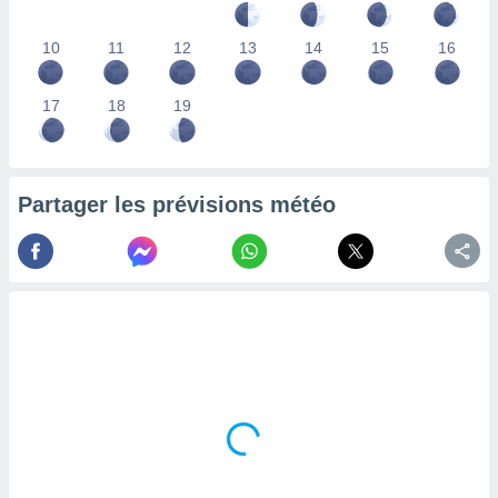
nées
lles sur
10
11
12
13
14
15
16
d'un
égitime,
vous
17
18
19
vous
 Pour ce
ous
etirer
Partager les prévisions météo
ement
 opposer
ement
nées à
ment en
 sur «
res
» ou
e
que de
kies
ite web.
t nos