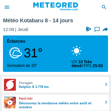
Météo Kotabaru 8 - 14 jours
e
ntialité
12:09
Jeudi
...
enu de
o.com
Éclaircies
o.com) a
31°
aré par
onnels
UV
10 Très
arantir
Sensation de 33°
élevé!
FPS
25-50
té des
ions
. Vous
accéder
Ouragan
e en
Dolphin À 3.778 km
 les
Flash info
s :
Découvrez la tendance météo entre août et
octobre
r les