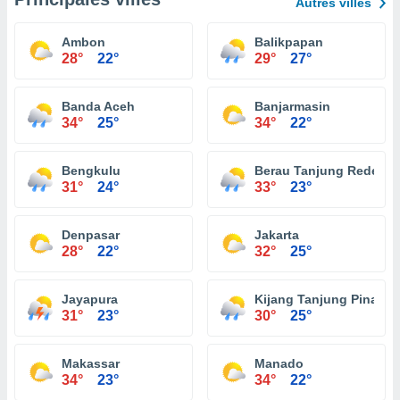
Autres villes
Ambon
Balikpapan
28°
22°
29°
27°
Banda Aceh
Banjarmasin
34°
25°
34°
22°
Bengkulu
Berau Tanjung Redeb
31°
24°
33°
23°
Denpasar
Jakarta
28°
22°
32°
25°
Jayapura
Kijang Tanjung Pinang
31°
23°
30°
25°
Makassar
Manado
34°
23°
34°
22°