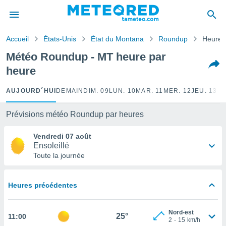
e
ntialité
Accueil
États-Unis
État du Montana
Roundup
Heure 
enu de
o.com
Météo Roundup - MT heure par
o.com) a
heure
aré par
onnels
AUJOURD´HUI
DEMAIN
DIM. 09
LUN. 10
MAR. 11
MER. 12
JEU. 13
VE
arantir
té des
Prévisions météo Roundup par heures
ions
. Vous
Vendredi 07 août
accéder
Ensoleillé
e en
Toute la journée
 les
s :
Heures précédentes
r les
s et
Nord-est
r
25°
11:00
2
-
15
km/h
tement