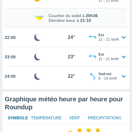
11
-
21
km/h
rouver
Coucher du soleil à
20h36
ations
Dernière lueur à
21:10
re
que de
kies
Est
24°
22:00
r votre
12
-
21
km/h
ement à
ment en
Est
sur le
23°
23:00
11
-
21
km/h
res des
kies
Sud-est
22°
24:00
le au
8
-
19
km/h
page de
te web.
Graphique météo heure par heure pour
MENT,
Roundup
 les
logies
SYMBOLE
TEMPÉRATURE
VENT
PRÉCIPITATIONS
e
s