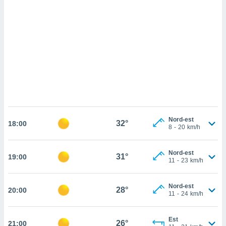
cédez au
 et vous
z
ation de
qu'ils
 nous ou
aires,
nt de
t
er le
ement
Nord-est
32°
18:00
8
-
20
km/h
te, ainsi
per un
Nord-est
31°
19:00
écifique
11
-
23
km/h
us
de la
 et du
Nord-est
28°
20:00
11
-
24
km/h
lisé en
 de
Est
26°
21:00
. Vous