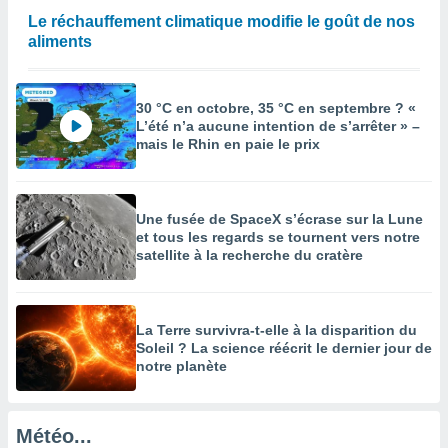
Le réchauffement climatique modifie le goût de nos
enaires
aliments
s des
 des
nts
 ou des
30 °C en octobre, 35 °C en septembre ? «
gies
L’été n’a aucune intention de s’arrêter » –
es pour
mais le Rhin en paie le prix
 accéder
r des
lles
Une fusée de SpaceX s’écrase sur la Lune
ue votre
et tous les regards se tournent vers notre
r ce site
satellite à la recherche du cratère
 IP et
ifiants
es.
La Terre survivra-t-elle à la disparition du
Soleil ? La science réécrit le dernier jour de
eurs
notre planète
traiter
nées
lles sur
Météo...
d'un