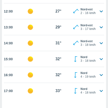
cité
Nord-est
ue
27°
12:00
2
-
16
km/h
lisée,
ACCEPTER
ur des
ET
ions
Nord-est
CONTINUER
29°
13:00
es par le
3
-
17
km/h
 cookies
PARAMÈTRES
Nord-est
gies
31°
14:00
3
-
18
km/h
es, nous
de
 notre
Nord
32°
15:00
3
-
18
km/h
afin de
r à vous
r
Nord
32°
ment des
16:00
4
-
19
km/h
 de très
alité.
Nord
33°
17:00
ant sur
4
-
18
km/h
n «
 et
r »,