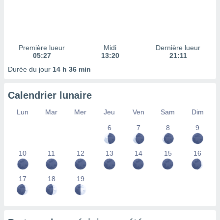
ires
ons le
ent des
es
 :
Première lueur
Midi
Dernière lueur
et/ou
05:27
13:20
21:11
 à des
Durée du jour
14 h 36 min
ions sur
eil,
des
Calendrier lunaire
limitées
Lun
Mar
Mer
Jeu
Ven
Sam
Dim
nner la
, créer
6
7
8
9
ils pour
ité
10
11
12
13
14
15
16
lisée,
des
our
17
18
19
nner des
és
lisées,
s profils
enus