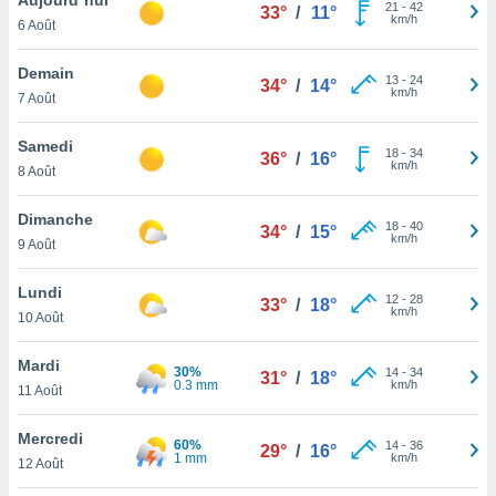
n «
21
-
42
33°
/
11°
km/h
6 Août
 et
r »,
cédez au
Demain
13
-
24
34°
/
14°
 et vous
km/h
7 Août
z
ation de
Samedi
18
-
34
36°
/
16°
km/h
8 Août
qu'ils
 nous ou
aires,
Dimanche
18
-
40
34°
/
15°
km/h
9 Août
nt de
t
Lundi
12
-
28
er le
33°
/
18°
km/h
10 Août
ement
te, ainsi
Mardi
30%
14
-
34
31°
/
18°
0.3 mm
km/h
per un
11 Août
écifique
us
Mercredi
60%
14
-
36
de la
29°
/
16°
1 mm
km/h
12 Août
 et du