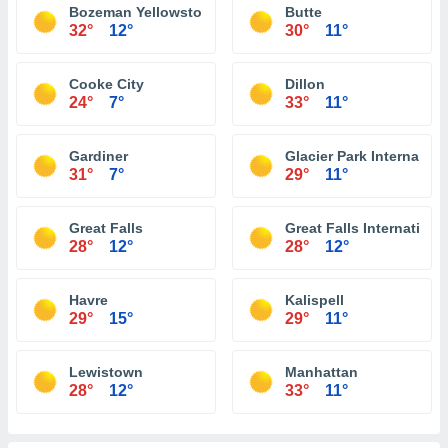
Bozeman Yellowstone International Airport
Butte
32°
12°
30°
11°
Cooke City
Dillon
24°
7°
33°
11°
Gardiner
Glacier Park Internationa
31°
7°
29°
11°
Great Falls
Great Falls International
28°
12°
28°
12°
Havre
Kalispell
29°
15°
29°
11°
Lewistown
Manhattan
28°
12°
33°
11°