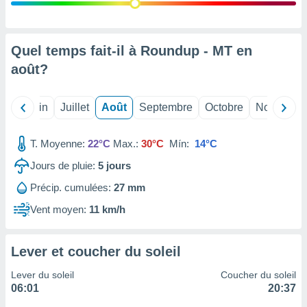
nées
lles sur
d'un
égitime,
Quel temps fait-il à Roundup - MT en
vous
août
?
vous
 Pour ce
ous
Mai
Juin
Juillet
Août
Septembre
Octobre
Novembre
etirer
ement
T. Moyenne:
22°C
Max.:
30°C
Mín:
14°C
 opposer
ement
Jours de pluie:
5
jours
nées à
Précip. cumulées:
27 mm
ment en
 sur «
Vent moyen:
11 km/h
res
» ou
e
que de
Lever et coucher du soleil
kies
ite web.
Lever du soleil
Coucher du soleil
06:01
20:37
t nos