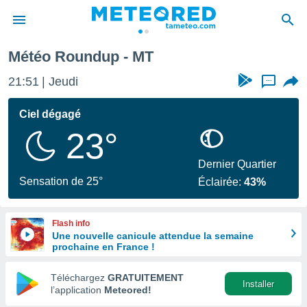
Météo Roundup - MT
e
ntialité
21:51
Jeudi
...
enu de
o.com
Ciel dégagé
o.com) a
23°
aré par
onnels
Dernier Quartier
arantir
Sensation de 25°
Éclairée:
43%
té des
ions
. Vous
Flash info
accéder
Une nouvelle canicule attendue la semaine
e en
prochaine en France !
 les
Téléchargez
GRATUITEMENT
s :
Installer
l’application
Meteored!
r les