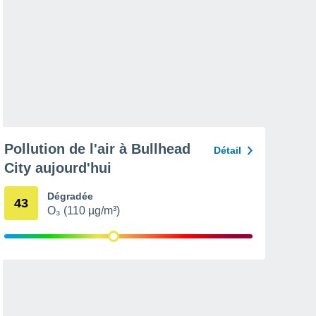
Pollution de l'air à Bullhead
Détail
City aujourd'hui
Dégradée
43
O₃ (110 µg/m³)