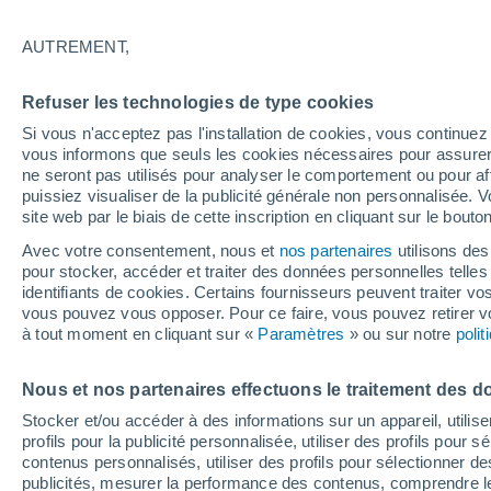
35°
AUTREMENT,
Dernier Qu
Refuser les technologies de type cookies
Éclairée:
2
Sensation de 35°
Si vous n'acceptez pas l'installation de cookies, vous continu
vous informons que seuls les cookies nécessaires pour assurer la
ne seront pas utilisés pour analyser le comportement ou pour af
puissiez visualiser de la publicité générale non personnalisée. V
Prévisions
site web par le biais de cette inscription en cliquant sur le bouto
Météo en France : ces régions subissent un n
regain de chaleur cet après-midi
Avec votre consentement, nous et
nos partenaires
utilisons des
pour stocker, accéder et traiter des données personnelles telles 
Météo 1 - 7 jours
Heure par heure
Actualité
Carte 
identifiants de cookies. Certains fournisseurs peuvent traiter vo
vous pouvez vous opposer. Pour ce faire, vous pouvez retirer
à tout moment en cliquant sur «
Paramètres
» ou sur notre
poli
Dimanche
Lundi
Samedi
Nous et nos partenaires effectuons le traitement des d
16 Août
17 Août
15 Août
Stocker et/ou accéder à des informations sur un appareil, utilise
profils pour la publicité personnalisée, utiliser des profils pour 
contenus personnalisés, utiliser des profils pour sélectionner
publicités, mesurer la performance des contenus, comprendre le