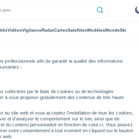
ités
Vidéos
Vigilance
Radar
Cartes
Satellites
Modèles
Monde
Ski
professionnels afin de garantir la qualité des informations
suivantes :
ty
Semaine prochaine
s collectées par le biais de cookies ou de technologies
nuer à vous proposer gratuitement des contenus de très haute
 14 jours
z au site web et vous acceptez l'installation de tous les cookies,
...
vre et d'analyser le comportement sur le site, ainsi que de
é et du contenu personnalisé en fonction de celui-ci. Vous pouvez
Heure par heure
tirer votre consentement à tout moment en cliquant sur le bouton
Ciel dégagé dans les prochaines
te web.
heures