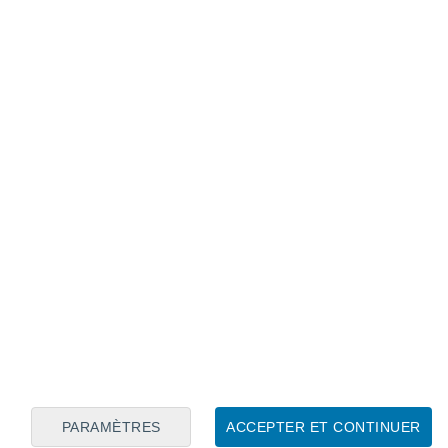
Calendrier lunaire
Lun
Mar
Mer
Jeu
Ven
Sam
Dim
8
9
10
11
12
13
14
15
16
17
18
19
20
21
PARAMÈTRES
ACCEPTER ET CONTINUER