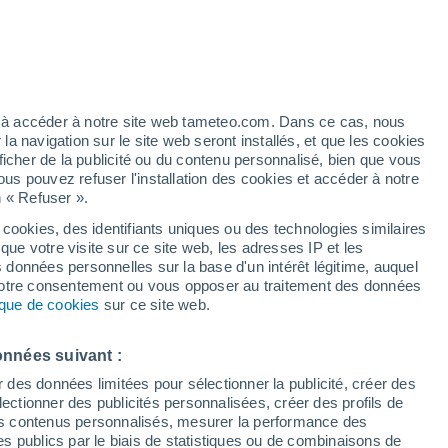
artier
1%
ez à accéder à notre site web tameteo.com. Dans ce cas, nous
 navigation sur le site web seront installés, et que les cookies
ficher de la publicité ou du contenu personnalisé, bien que vous
ous pouvez refuser l'installation des cookies et accéder à notre
n « Refuser ».
et
 cookies, des identifiants uniques ou des technologies similaires
que votre visite sur ce site web, les adresses IP et les
des températures
Radar de pluie
Satellites
Modèles
s données personnelles sur la base d'un intérêt légitime, auquel
 votre consentement ou vous opposer au traitement des données
tique de cookies
sur ce site web.
Mardi
Mercredi
Jeudi
Vendredi
onnées suivant :
18 Août
19 Août
20 Août
21 Août
r des données limitées pour sélectionner la publicité, créer des
sélectionner des publicités personnalisées, créer des profils de
 des contenus personnalisés, mesurer la performance des
s publics par le biais de statistiques ou de combinaisons de