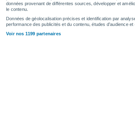
données provenant de différentes sources, développer et amélior
le contenu.
42°
/
29°
44°
/
32°
39°
/
29°
Données de géolocalisation précises et identification par analys
performance des publicités et du contenu, études d’audience e
5
-
27
km/h
13
-
35
km/h
16
5
-
19
km/h
Voir nos 1199 partenaires
Samedi 15 août
Éclaircies
30°
02:00
T. ressentie
35°
Éclaircies
29°
05:00
T. ressentie
34°
Éclaircies
33°
08:00
T. ressentie
37°
Ciel variable
38°
11:00
T. ressentie
39°