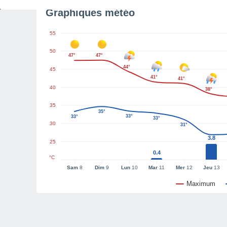
Graphiques météo
55
50
47°
47°
44°
45
41°
41°
40
38°
35
35°
33°
33°
33°
30
31°
3.8
25
0.4
°C
Sam
8
Dim
9
Lun
10
Mar
11
Mer
12
Jeu
13
Maximum