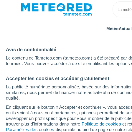
Météo
Actual
Avis de confidentialité
Le contenu de Tameteo.com (tameteo.com) a été préparé par des 
fournies. Vous pouvez accéder à ce site en utilisant les options 
Accepter les cookies et accéder gratuitement
Accueil
États-Unis
État de l'Arizona
Bullhead Ci
La publicité numérique personnalisée, basée sur des information
similaires, nous permet de financer notre activité afin de conti
Météo Bullhead City 8 -
qualité.
En cliquant sur le bouton « Accepter et continuer », vous accéde
03:18
Samedi
qu'ils soient à nous ou à partenaires, qui nous permettent de sui
développer un profil spécifique pour vous montrer de la publicit
trouver plus d'informations dans notre
Politique de cookies
et re
Ciel dégagé
Paramètres des cookies
disponible au pied de page de notre si