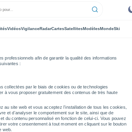
ités
Vidéos
Vigilance
Radar
Cartes
Satellites
Modèles
Monde
Ski
professionnels afin de garantir la qualité des informations
suivantes :
s collectées par le biais de cookies ou de technologies
nuer à vous proposer gratuitement des contenus de très haute
z au site web et vous acceptez l'installation de tous les cookies,
...
vre et d'analyser le comportement sur le site, ainsi que de
é et du contenu personnalisé en fonction de celui-ci. Vous pouvez
Heure par heure
tirer votre consentement à tout moment en cliquant sur le bouton
Intervalles nuageux dans les
te web.
prochaines heures