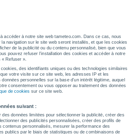
artier
1%
ez à accéder à notre site web tameteo.com. Dans ce cas, nous
 navigation sur le site web seront installés, et que les cookies
ficher de la publicité ou du contenu personnalisé, bien que vous
ous pouvez refuser l'installation des cookies et accéder à notre
n « Refuser ».
 cookies, des identifiants uniques ou des technologies similaires
que votre visite sur ce site web, les adresses IP et les
 de couverture nuageuse
Radar de pluie
Satellites
Modèles
s données personnelles sur la base d'un intérêt légitime, auquel
 votre consentement ou vous opposer au traitement des données
tique de cookies
sur ce site web.
Lundi
Mardi
Mercredi
Jeudi
onnées suivant :
10 Août
11 Août
12 Août
13 Août
r des données limitées pour sélectionner la publicité, créer des
sélectionner des publicités personnalisées, créer des profils de
 des contenus personnalisés, mesurer la performance des
s publics par le biais de statistiques ou de combinaisons de
40%
40%