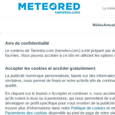
Météo
Actual
Avis de confidentialité
Le contenu de Tameteo.com (tameteo.com) a été préparé par des 
fournies. Vous pouvez accéder à ce site en utilisant les options 
Accepter les cookies et accéder gratuitement
Accueil
États-Unis
État de l'Arizona
Mojave City
La publicité numérique personnalisée, basée sur des information
similaires, nous permet de financer notre activité afin de conti
Météo Mojave City - AZ
qualité.
En cliquant sur le bouton « Accepter et continuer », vous accéde
02:34
Vendredi
qu'ils soient à nous ou à partenaires, qui nous permettent de sui
développer un profil spécifique pour vous montrer de la publicit
trouver plus d'informations dans notre
Politique de cookies
et re
Ciel dégagé
Paramètres des cookies
disponible au pied de page de notre si