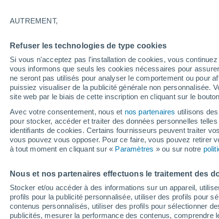
34°
AUTREMENT,
Dernier Qu
Refuser les technologies de type cookies
Éclairée:
3
Sensation de 34°
Si vous n'acceptez pas l'installation de cookies, vous continu
vous informons que seuls les cookies nécessaires pour assurer la
ne seront pas utilisés pour analyser le comportement ou pour af
puissiez visualiser de la publicité générale non personnalisée. V
Flash info
site web par le biais de cette inscription en cliquant sur le bouto
Une nouvelle canicule attendue la semaine
prochaine en France !
Avec votre consentement, nous et
nos partenaires
utilisons des
pour stocker, accéder et traiter des données personnelles telles 
Météo 1 - 7 jours
Heure par heure
Actualité
Carte
identifiants de cookies. Certains fournisseurs peuvent traiter vo
vous pouvez vous opposer. Pour ce faire, vous pouvez retirer
à tout moment en cliquant sur «
Paramètres
» ou sur notre
poli
Demain
Dimanche
Aujourd´hui
Nous et nos partenaires effectuons le traitement des d
8 Août
9 Août
7 Août
Stocker et/ou accéder à des informations sur un appareil, utilise
profils pour la publicité personnalisée, utiliser des profils pour 
contenus personnalisés, utiliser des profils pour sélectionner
publicités, mesurer la performance des contenus, comprendre le