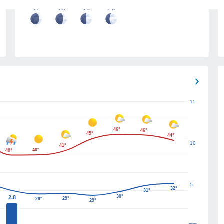
17
18
19
20
15
46°
46°
45°
44°
10
41°
40°
40°
5
32°
31°
30°
2.8
29°
29°
29°