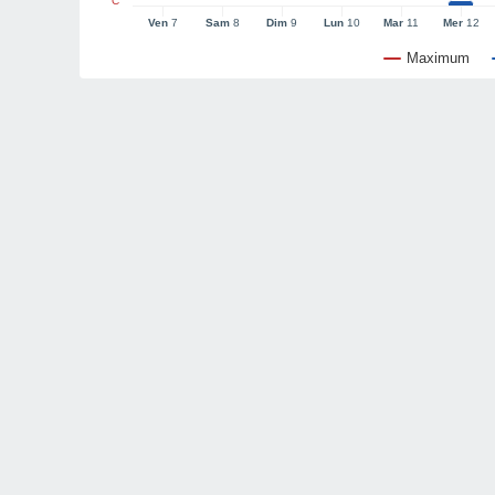
°C
Ven
7
Sam
8
Dim
9
Lun
10
Mar
11
Mer
12
Maximum