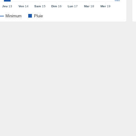
mm
Jeu
13
Ven
14
Sam
15
Dim
16
Lun
17
Mar
18
Mer
19
Minimum
Pluie