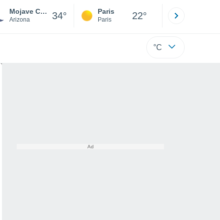
Mojave City
Paris
Montpelli
34°
22°
Arizona
Paris
Hérault
°C