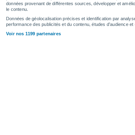
données provenant de différentes sources, développer et amélior
le contenu.
48°
/
33°
48°
/
33°
46°
/
32°
Données de géolocalisation précises et identification par analys
performance des publicités et du contenu, études d’audience e
12
-
32
km/h
25
-
50
km/h
19
10
-
28
km/h
Voir nos 1199 partenaires
Météo Mojave City - AZ aujourd´hui
, 
Ciel dégagé
34°
03:00
T. ressentie
34°
Ciel dégagé
33°
04:00
T. ressentie
34°
Éclaircies
33°
05:00
T. ressentie
33°
Ensoleillé
33°
06:00
T. ressentie
33°