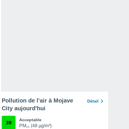
Pollution de l'air à Mojave
Détail
City aujourd'hui
Acceptable
39
PM₁₀ (48 µg/m³)