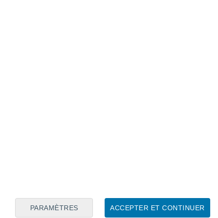
Calendrier lunaire
Lun
Mar
Mer
Jeu
Ven
Sam
Dim
7
8
9
10
11
12
13
14
15
16
PARAMÈTRES
ACCEPTER ET CONTINUER