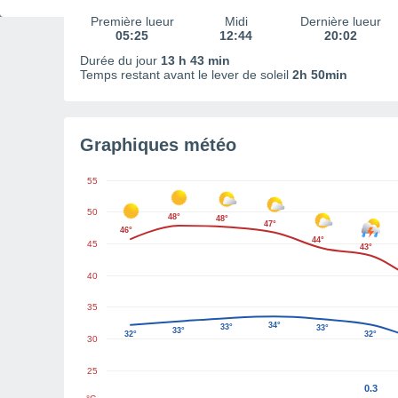
Première lueur
Midi
Dernière lueur
05:25
12:44
20:02
Durée du jour
13 h 43 min
Temps restant avant le lever de soleil
2h 50min
Graphiques météo
55
50
48°
48°
47°
46°
44°
45
43°
40
35
34°
33°
33°
33°
32°
32°
30
25
0.3