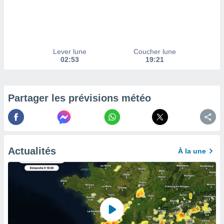
afficher
licité ou
enu
lisé,
e vous
Lever lune
Coucher lune
r de la
02:53
19:21
 non
lisée.
uvez
Partager les prévisions météo
ation des
et
à notre
 par le
Actualités
À la une
 cette
ion en
sur le
«
».
tre
ement,