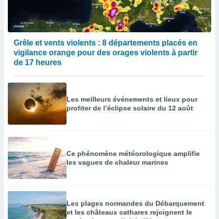
enaires
s des
 des
nts
Grêle et vents violents : 8 départements placés en
 ou des
vigilance orange pour des orages violents à partir
gies
de 17 heures
es pour
 accéder
r des
Les meilleurs événements et lieux pour
lles
profiter de l’éclipse solaire du 12 août
ue votre
r ce site
 IP et
ifiants
Ce phénomène météorologique amplifie
es.
les vagues de chaleur marines
eurs
traiter
nées
Les plages normandes du Débarquement
lles sur
et les châteaux cathares rejoignent le
d'un