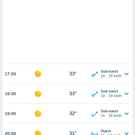
cédez au
 et vous
z
ation de
qu'ils
 nous ou
aires,
nt de
t
er le
ement
Sud-ouest
33°
17:00
18
-
39
km/h
te, ainsi
per un
Sud-ouest
33°
18:00
écifique
18
-
39
km/h
us
de la
 et du
Sud-ouest
32°
19:00
16
-
38
km/h
lisé en
 de
Ouest
31°
20:00
. Vous