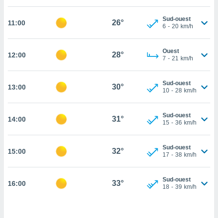
cité
Sud-ouest
ue
26°
11:00
6
-
20
km/h
lisée,
ACCEPTER
ur des
ET
ions
Ouest
CONTINUER
28°
12:00
es par le
7
-
21
km/h
 cookies
PARAMÈTRES
Sud-ouest
gies
30°
13:00
10
-
28
km/h
es, nous
de
 notre
Sud-ouest
31°
14:00
15
-
36
km/h
afin de
r à vous
r
Sud-ouest
32°
ment des
15:00
17
-
38
km/h
 de très
alité.
Sud-ouest
33°
16:00
ant sur
18
-
39
km/h
n «
 et
r »,