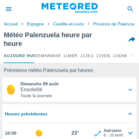
e
ntialité
Accueil
Espagne
Castille-et-León
Province de Palencia
enu de
o.com
Météo Palenzuela heure par
o.com) a
heure
aré par
onnels
AUJOURD´HUI
DEMAIN
MAR. 11
MER. 12
JEU. 13
VEN. 14
SAM. 15
D
arantir
té des
Prévisions météo Palenzuela par heures
ions
. Vous
Dimanche 09 août
accéder
Ensoleillé
e en
Toute la journée
 les
s :
Heures précédentes
r les
s et
Sud-ouest
r
23°
10:00
8
-
20
km/h
tement