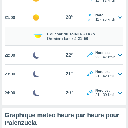
11
-
32
km/h
rouver
ations
Nord
28°
21:00
11
-
25
km/h
re
que de
kies
Coucher du soleil à
21h25
r votre
Dernière lueur à
21:56
ement à
ment en
Nord-est
sur le
22°
22:00
22
-
47
km/h
res des
kies
Nord-est
21°
23:00
le au
21
-
42
km/h
page de
te web.
Nord-est
20°
24:00
21
-
39
km/h
MENT,
 les
logies
Graphique météo heure par heure pour
e
Palenzuela
s