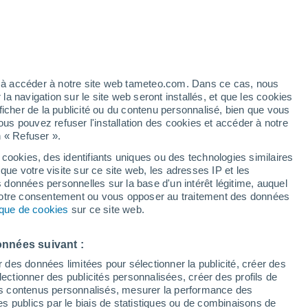
Vigilance orange
Alerte orages de niveau élevé à
Arroa Bekoa aujourd’hui
t
h
ez à accéder à notre site web tameteo.com. Dans ce cas, nous
 navigation sur le site web seront installés, et que les cookies
ficher de la publicité ou du contenu personnalisé, bien que vous
ous pouvez refuser l'installation des cookies et accéder à notre
n « Refuser ».
end
ments
 cookies, des identifiants uniques ou des technologies similaires
que votre visite sur ce site web, les adresses IP et les
de pluie
Radar de pluie
Satellites
Modèles
s données personnelles sur la base d'un intérêt légitime, auquel
 votre consentement ou vous opposer au traitement des données
tique de cookies
sur ce site web.
Mardi
Mercredi
Jeudi
Vendredi
onnées suivant :
18 Août
19 Août
20 Août
21 Août
r des données limitées pour sélectionner la publicité, créer des
sélectionner des publicités personnalisées, créer des profils de
 des contenus personnalisés, mesurer la performance des
s publics par le biais de statistiques ou de combinaisons de