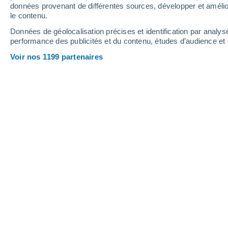
données provenant de différentes sources, développer et amélior
le contenu.
26°
/
22°
25°
/
20°
26°
/
21°
Données de géolocalisation précises et identification par analys
performance des publicités et du contenu, études d’audience e
19
-
41
km/h
15
-
34
km/h
9
13
-
31
km/h
Voir nos 1199 partenaires
Samedi 15 août
Ciel variable
23°
02:00
T. ressentie
21°
Ciel variable
22°
05:00
T. ressentie
21°
Ciel variable
22°
08:00
T. ressentie
21°
Éclaircies
23°
11:00
T. ressentie
23°