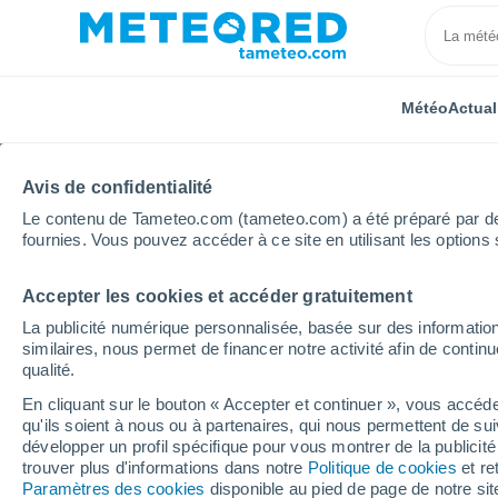
Météo
Actual
Avis de confidentialité
Le contenu de Tameteo.com (tameteo.com) a été préparé par des 
fournies. Vous pouvez accéder à ce site en utilisant les options 
Accepter les cookies et accéder gratuitement
Accueil
Espagne
Pays Basque
Guipuscoa
A
La publicité numérique personnalisée, basée sur des information
similaires, nous permet de financer notre activité afin de conti
Météo Arroa Bekoa 8 - 
qualité.
En cliquant sur le bouton « Accepter et continuer », vous accéde
08:56
Samedi
qu'ils soient à nous ou à partenaires, qui nous permettent de sui
développer un profil spécifique pour vous montrer de la publicit
trouver plus d'informations dans notre
Politique de cookies
et re
Ensoleillé
Paramètres des cookies
disponible au pied de page de notre si