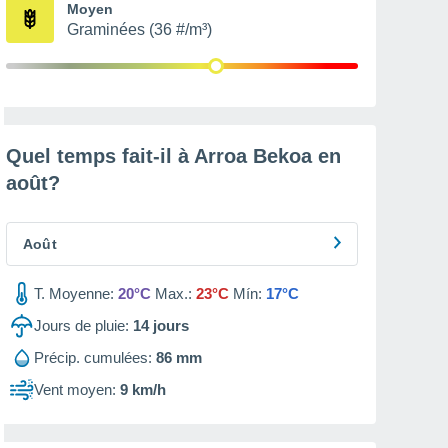
Moyen
Graminées (36 #/m³)
Quel temps fait-il à Arroa Bekoa en
août
?
Août
T. Moyenne:
20°C
Max.:
23°C
Mín:
17°C
Jours de pluie:
14
jours
Précip. cumulées:
86 mm
Vent moyen:
9 km/h