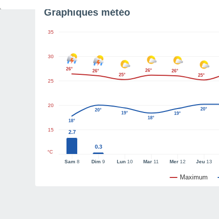
Graphiques météo
35
30
26°
26°
26°
26°
25°
25°
25
20
20°
20°
19°
19°
18°
18°
15
2.7
0.3
°C
Sam
8
Dim
9
Lun
10
Mar
11
Mer
12
Jeu
13
Maximum