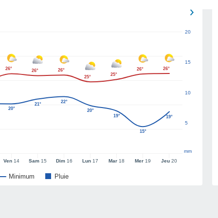
20
15
26°
26°
26°
26°
26°
25°
25°
10
22°
21°
20°
20°
19°
19°
5
15°
mm
Ven
14
Sam
15
Dim
16
Lun
17
Mar
18
Mer
19
Jeu
20
Minimum
Pluie