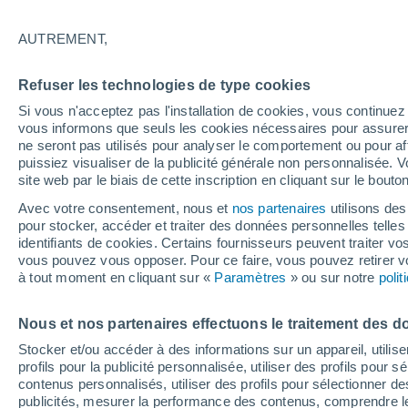
22°
AUTREMENT,
Sud-oues
Refuser les technologies de type cookies
Sensation de 22°
3
-
13 km/
Si vous n'acceptez pas l'installation de cookies, vous continu
vous informons que seuls les cookies nécessaires pour assurer la
ne seront pas utilisés pour analyser le comportement ou pour af
puissiez visualiser de la publicité générale non personnalisée. V
Prévisions
site web par le biais de cette inscription en cliquant sur le bouto
Canicule en France : la vigilance orange s'ét
déjà ce samedi à 12h, découvrez les départe
Avec votre consentement, nous et
nos partenaires
utilisons des
concernés
pour stocker, accéder et traiter des données personnelles telles 
Météo 1 - 7 jours
Heure par heure
Actualité
Carte 
identifiants de cookies. Certains fournisseurs peuvent traiter vo
vous pouvez vous opposer. Pour ce faire, vous pouvez retirer
à tout moment en cliquant sur «
Paramètres
» ou sur notre
poli
Dimanche
Lundi
Samedi
Nous et nos partenaires effectuons le traitement des d
16 Août
17 Août
15 Août
Stocker et/ou accéder à des informations sur un appareil, utilise
profils pour la publicité personnalisée, utiliser des profils pour 
contenus personnalisés, utiliser des profils pour sélectionner
publicités, mesurer la performance des contenus, comprendre le