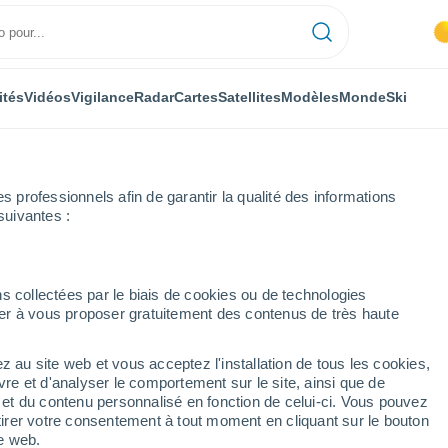
ités
Vidéos
Vigilance
Radar
Cartes
Satellites
Modèles
Monde
Ski
professionnels afin de garantir la qualité des informations
suivantes :
rroa Bekoa
Semaine prochaine
s collectées par le biais de cookies ou de technologies
nuer à vous proposer gratuitement des contenus de très haute
14 jours
z au site web et vous acceptez l'installation de tous les cookies,
...
vre et d'analyser le comportement sur le site, ainsi que de
é et du contenu personnalisé en fonction de celui-ci. Vous pouvez
Heure par heure
tirer votre consentement à tout moment en cliquant sur le bouton
Brume de poussière dans les
te web.
prochaines heures