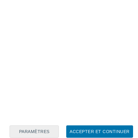
Calendrier lunaire
Lun
Mar
Mer
Jeu
Ven
Sam
Dim
8
9
10
11
12
13
14
15
16
17
18
19
20
21
PARAMÈTRES
ACCEPTER ET CONTINUER