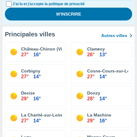
J'ai lu et j'accepte la politique de privacité
Principales villes
Autres villes
Château-Chinon (Ville)
Clamecy
27°
16°
26°
13°
Corbigny
Cosne-Cours-sur-Loire
27°
14°
27°
14°
Decize
Donzy
29°
16°
28°
14°
La Charité-sur-Loire
La Machine
27°
14°
29°
16°