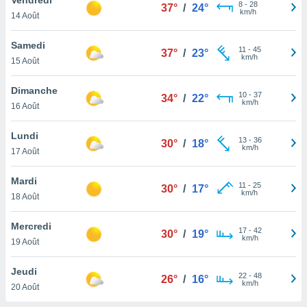
n «
8
-
28
37°
/
24°
km/h
14 Août
 et
r »,
cédez au
Samedi
11
-
45
37°
/
23°
 et vous
km/h
15 Août
z
ation de
Dimanche
10
-
37
34°
/
22°
km/h
16 Août
qu'ils
 nous ou
aires,
Lundi
13
-
36
30°
/
18°
km/h
17 Août
nt de
t
Mardi
11
-
25
er le
30°
/
17°
km/h
18 Août
ement
te, ainsi
Mercredi
17
-
42
30°
/
19°
km/h
per un
19 Août
écifique
us
Jeudi
22
-
48
de la
26°
/
16°
km/h
20 Août
 et du