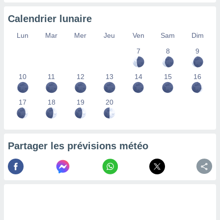
nées
lles sur
Calendrier lunaire
d'un
égitime,
Lun
Mar
Mer
Jeu
Ven
Sam
Dim
vous
7
8
9
vous
 Pour ce
ous
10
11
12
13
14
15
16
etirer
ement
17
18
19
20
 opposer
ement
nées à
ment en
Partager les prévisions météo
 sur «
res
» ou
e
que de
kies
ite web.
t nos