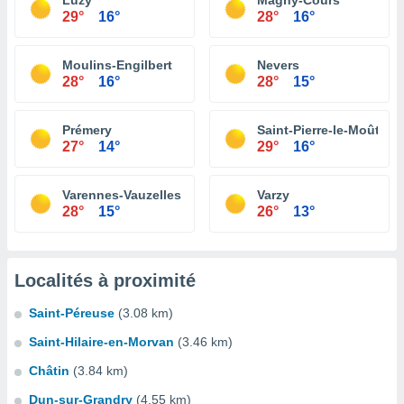
Luzy
Magny-Cours
29°
16°
28°
16°
Moulins-Engilbert
Nevers
28°
16°
28°
15°
Prémery
Saint-Pierre-le-Moûtier
27°
14°
29°
16°
Varennes-Vauzelles
Varzy
28°
15°
26°
13°
Localités à proximité
Saint-Péreuse
(3.08 km)
Saint-Hilaire-en-Morvan
(3.46 km)
Châtin
(3.84 km)
Dun-sur-Grandry
(4.55 km)