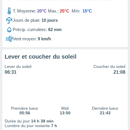
tre
T. Moyenne:
20°C
Max.:
25°C
Mín:
15°C
ement,
Jours de pluie:
10
jours
enaires
s des
Précip. cumulées:
62 mm
 des
Vent moyen:
9 km/h
nts
 ou des
gies
Lever et coucher du soleil
es pour
 accéder
Lever du soleil
Coucher du soleil
r des
06:31
21:08
lles
ue votre
r ce site
 IP et
ifiants
Première lueur
Midi
Dernière lueur
es.
05:56
13:50
21:43
Durée du jour
14 h 38 min
eurs
Lumière du jour restante
7 h
traiter