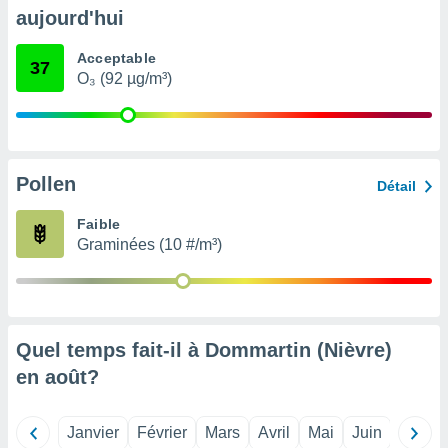
pour
aujourd'hui
 le
ement
Acceptable
afficher
37
O₃ (92 µg/m³)
licité ou
enu
lisé,
e vous
r de la
Pollen
Détail
 non
Faible
lisée.
Graminées (10 #/m³)
uvez
ation des
et
à notre
 par le
Quel temps fait-il à Dommartin (Nièvre)
 cette
en
août
?
ion en
sur le
«
Janvier
Février
Mars
Avril
Mai
Juin
Juillet
».