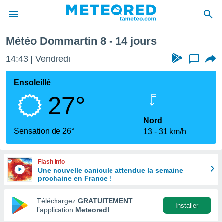
Semaine prochaine
Météo Dommartin 8 - 14 jours
e
ntialité
14:43
Vendredi
...
enu de
o.com
Ensoleillé
o.com) a
27°
aré par
onnels
Nord
arantir
Sensation de 26°
13
31 km/h
té des
ions
. Vous
Flash info
accéder
Une nouvelle canicule attendue la semaine
e en
prochaine en France !
 les
Téléchargez
GRATUITEMENT
s :
Installer
l’application
Meteored!
r les