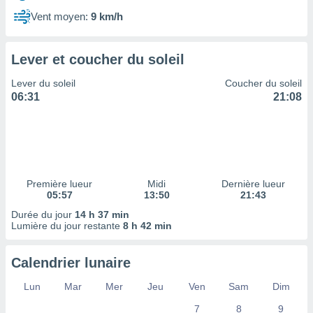
ires
ons le
Vent moyen:
9 km/h
ent des
es
 :
Lever et coucher du soleil
et/ou
Lever du soleil
Coucher du soleil
 à des
06:31
21:08
ions sur
eil,
des
limitées
nner la
, créer
Première lueur
Midi
Dernière lueur
ils pour
05:57
13:50
21:43
ité
Durée du jour
14 h 37 min
lisée,
Lumière du jour restante
8 h 42 min
des
our
nner des
Calendrier lunaire
és
lisées,
Lun
Mar
Mer
Jeu
Ven
Sam
Dim
s profils
7
8
9
enus