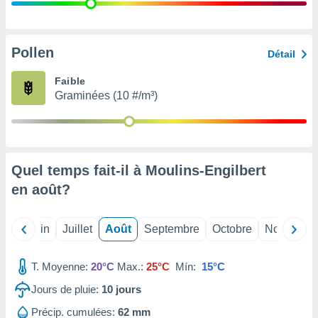
nées
lles sur
d'un
égitime,
Pollen
Détail
vous
vous
Faible
 Pour ce
Graminées (10 #/m³)
ous
etirer
ement
 opposer
Quel temps fait-il à Moulins-Engilbert
ement
nées à
en
août
?
ment en
 sur «
res
» ou
Mai
Juin
Juillet
Août
Septembre
Octobre
Novembre
e
que de
kies
T. Moyenne:
20°C
Max.:
25°C
Mín:
15°C
ite web.
Jours de pluie:
10
jours
t nos
Précip. cumulées:
62 mm