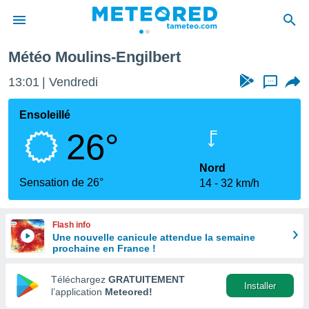
rt
Météo Moulins-Engilbert
e
ntialité
13:01
Vendredi
...
enu de
o.com
Ensoleillé
o.com) a
26°
aré par
onnels
Nord
arantir
Sensation de 26°
14
32 km/h
té des
ions
. Vous
Flash info
accéder
Une nouvelle canicule attendue la semaine
e en
prochaine en France !
 les
Téléchargez
GRATUITEMENT
s :
Installer
l’application
Meteored!
r les