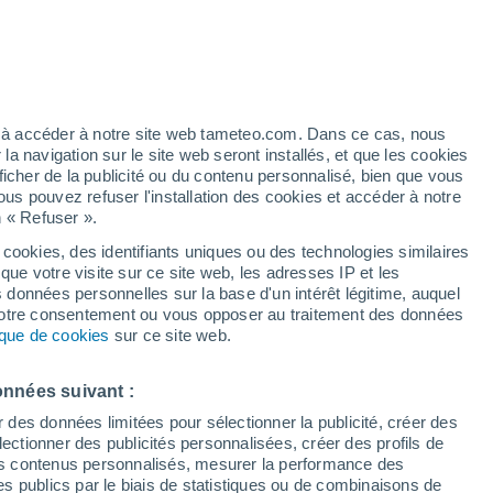
h
ez à accéder à notre site web tameteo.com. Dans ce cas, nous
 navigation sur le site web seront installés, et que les cookies
ficher de la publicité ou du contenu personnalisé, bien que vous
ous pouvez refuser l'installation des cookies et accéder à notre
n « Refuser ».
 cookies, des identifiants uniques ou des technologies similaires
que votre visite sur ce site web, les adresses IP et les
des températures
Radar de pluie
Satellites
Modèles
s données personnelles sur la base d'un intérêt légitime, auquel
 votre consentement ou vous opposer au traitement des données
tique de cookies
sur ce site web.
imanche
Lundi
Mardi
Mercredi
onnées suivant :
16 Août
17 Août
18 Août
19 Août
r des données limitées pour sélectionner la publicité, créer des
sélectionner des publicités personnalisées, créer des profils de
 des contenus personnalisés, mesurer la performance des
s publics par le biais de statistiques ou de combinaisons de
60%