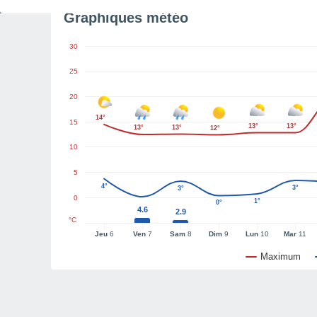
Graphiques météo
30
25
20
14°
15
13°
13°
13°
13°
12°
10
5
4°
3°
3°
0
1°
0°
4.6
2.9
°C
Jeu
6
Ven
7
Sam
8
Dim
9
Lun
10
Mar
11
Maximum