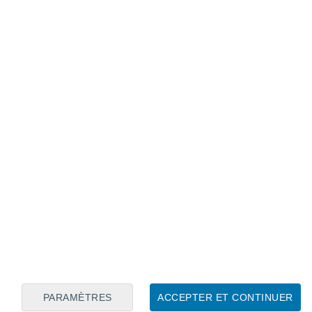
Calendrier lunaire
Lun
Mar
Mer
Jeu
Ven
Sam
Dim
6
7
8
9
10
11
12
13
14
15
16
17
18
19
PARAMÈTRES
ACCEPTER ET CONTINUER