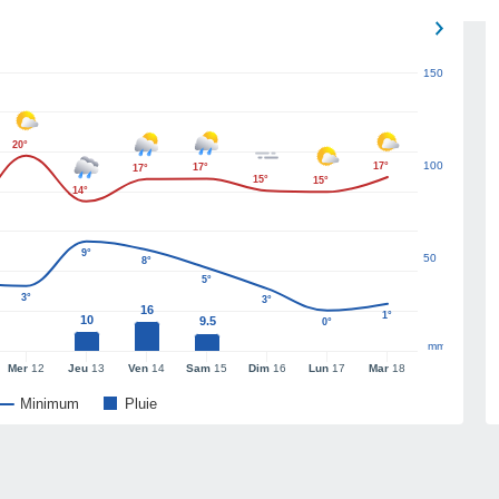
150
20°
100
17°
17°
17°
15°
15°
14°
9°
50
8°
5°
3°
3°
16
1°
10
9.5
0°
mm
Mer
12
Jeu
13
Ven
14
Sam
15
Dim
16
Lun
17
Mar
18
Minimum
Pluie