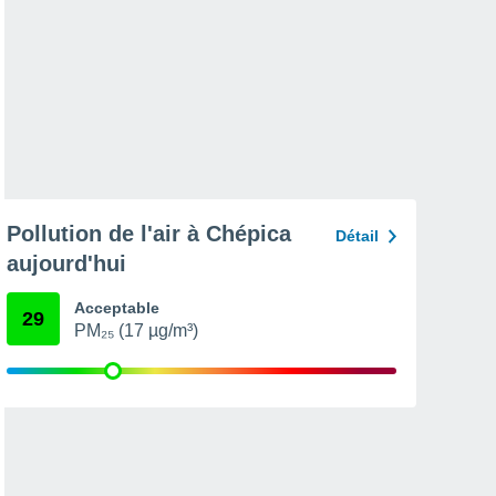
Pollution de l'air à Chépica
Détail
aujourd'hui
Acceptable
29
PM₂₅ (17 µg/m³)