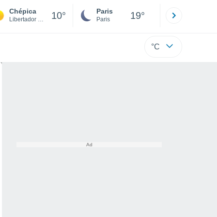
Chépica
Paris
Montpelli
10°
19°
Libertador Gen. Bernardo O´Higgins
Paris
Hérault
°C