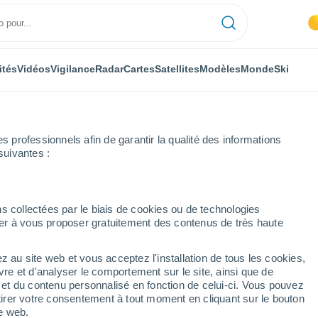
ités
Vidéos
Vigilance
Radar
Cartes
Satellites
Modèles
Monde
Ski
professionnels afin de garantir la qualité des informations
suivantes :
Chépica
Semaine prochaine
s collectées par le biais de cookies ou de technologies
nuer à vous proposer gratuitement des contenus de très haute
ours
z au site web et vous acceptez l'installation de tous les cookies,
...
vre et d'analyser le comportement sur le site, ainsi que de
é et du contenu personnalisé en fonction de celui-ci. Vous pouvez
Heure par heure
tirer votre consentement à tout moment en cliquant sur le bouton
Ciel dégagé dans les prochaines
te web.
heures