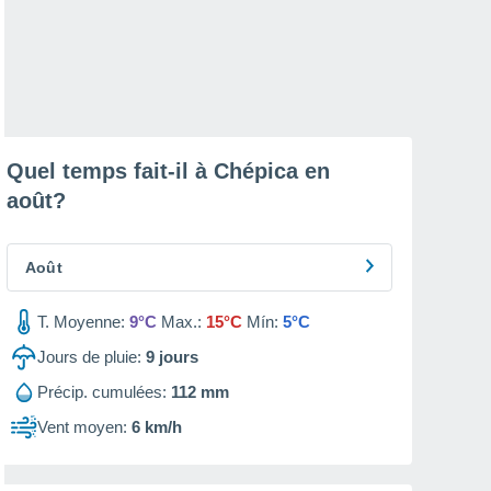
Quel temps fait-il à Chépica en
août
?
Août
T. Moyenne:
9°C
Max.:
15°C
Mín:
5°C
Jours de pluie:
9
jours
Précip. cumulées:
112 mm
Vent moyen:
6 km/h