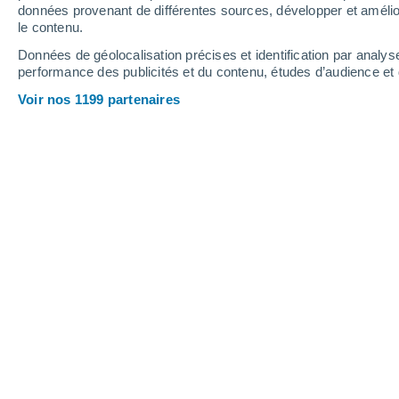
6.5 mm
5.7 mm
4.8 mm
données provenant de différentes sources, développer et amélior
le contenu.
18°
/
9°
15°
/
7°
19°
/
4°
Données de géolocalisation précises et identification par analys
performance des publicités et du contenu, études d’audience e
11
-
35
km/h
6
-
19
km/h
6
13
-
40
km/h
Voir nos 1199 partenaires
Jeudi 13 août
Éclaircies
6°
02:00
T. ressentie
5°
Éclaircies
5°
05:00
T. ressentie
5°
Ensoleillé
6°
08:00
T. ressentie
7°
Éclaircies
13°
11:00
T. ressentie
13°