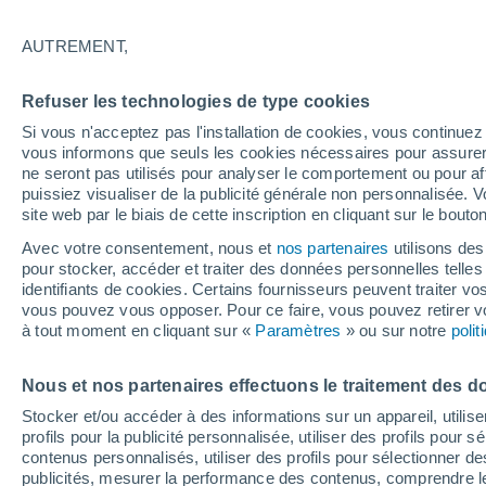
10°
AUTREMENT,
Sud
Refuser les technologies de type cookies
Sensation de 10°
9
-
25 km/
Si vous n'acceptez pas l'installation de cookies, vous continu
vous informons que seuls les cookies nécessaires pour assurer la
ne seront pas utilisés pour analyser le comportement ou pour af
puissiez visualiser de la publicité générale non personnalisée. V
Flash info
site web par le biais de cette inscription en cliquant sur le bouto
Une nouvelle canicule attendue la semaine
prochaine en France !
Avec votre consentement, nous et
nos partenaires
utilisons des
pour stocker, accéder et traiter des données personnelles telles 
Météo 1 - 7 jours
Heure par heure
Actualité
Carte 
identifiants de cookies. Certains fournisseurs peuvent traiter vo
vous pouvez vous opposer. Pour ce faire, vous pouvez retirer
à tout moment en cliquant sur «
Paramètres
» ou sur notre
poli
Vendredi
Samedi
D
Jeudi
Nous et nos partenaires effectuons le traitement des d
14 Août
15 Août
13 Août
Stocker et/ou accéder à des informations sur un appareil, utilise
profils pour la publicité personnalisée, utiliser des profils pour 
contenus personnalisés, utiliser des profils pour sélectionner
publicités, mesurer la performance des contenus, comprendre le
80%
80%
70%