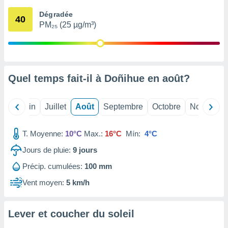
nées
Dégradée
lles sur
40
PM₂₅ (25 µg/m³)
d'un
égitime,
vous
vous
 Pour ce
ous
Quel temps fait-il à Doñihue en
août
?
etirer
ement
Mai
Juin
Juillet
Août
Septembre
Octobre
Novembre
 opposer
ement
nées à
T. Moyenne:
10°C
Max.:
16°C
Mín:
4°C
ment en
Jours de pluie:
9
jours
 sur «
res
» ou
Précip. cumulées:
100 mm
e
que de
Vent moyen:
5 km/h
kies
ite web.
Lever et coucher du soleil
t nos