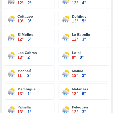
12°
2°
13°
4°
Coltauco
Doñihue
13°
3°
13°
5°
El Molino
La Estrella
12°
5°
12°
3°
Las Cabras
Lolol
13°
2°
9°
0°
Machalí
Malloa
11°
3°
13°
3°
Marchigüe
Matanzas
13°
1°
13°
6°
Palmilla
Pelequén
13°
1°
13°
3°