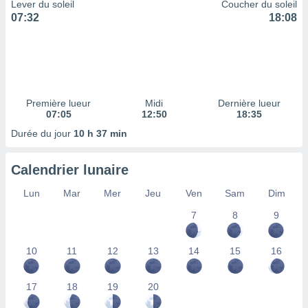
ires
Lever du soleil
Coucher du soleil
ons le
07:32
18:08
ent des
es
 :
et/ou
 à des
ions sur
Première lueur
Midi
Dernière lueur
eil,
07:05
12:50
18:35
des
Durée du jour
10 h 37 min
limitées
nner la
Calendrier lunaire
, créer
ils pour
Lun
Mar
Mer
Jeu
Ven
Sam
Dim
ité
7
8
9
lisée,
des
our
10
11
12
13
14
15
16
nner des
és
lisées,
17
18
19
20
s profils
enus