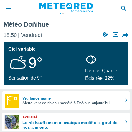
Météo Doñihue
e
ntialité
18:50
Vendredi
...
enu de
o.com
Ciel variable
o.com) a
9°
aré par
onnels
Dernier Quartier
arantir
Sensation de 9°
Éclairée:
32%
té des
ions
. Vous
accéder
Vigilance jaune
e en
Alerte vent de niveau modéré à Doñihue aujourd’hui
 les
Actualité
s :
Le réchauffement climatique modifie le goût de
nos aliments
r les