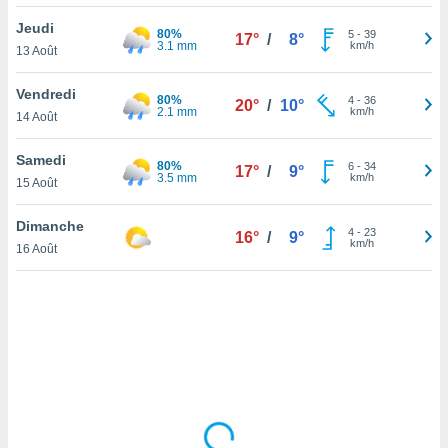
lisé en
Jeudi
 de
80%
5
-
39
17°
/
8°
3.1 mm
km/h
13 Août
. Vous
rouver
Vendredi
80%
4
-
36
20°
/
10°
ations
2.1 mm
km/h
14 Août
re
que de
Samedi
80%
kies
6
-
34
17°
/
9°
3.5 mm
km/h
15 Août
r votre
ement à
ment en
Dimanche
4
-
23
16°
/
9°
sur le
km/h
16 Août
res des
kies
le au
page de
te web.
MENT,
 les