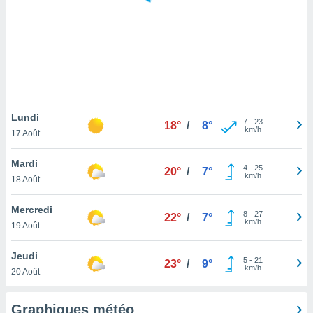
logies
e
s
tez pas
ation de
, vous
z à
à notre
Lundi
7
-
23
18°
/
8°
km/h
17 Août
.com.
 cas,
Mardi
4
-
25
us
20°
/
7°
km/h
18 Août
ns que
s
Mercredi
8
-
27
22°
/
7°
ires
km/h
19 Août
urer la
on sur le
Jeudi
5
-
21
 seront
23°
/
9°
km/h
20 Août
, et que
ies ne
as
Graphiques météo