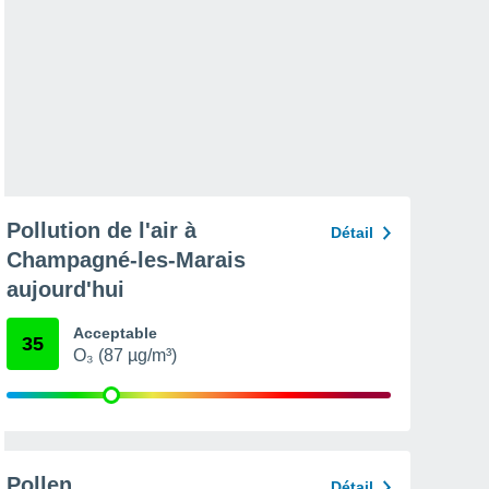
Pollution de l'air à
Détail
Champagné-les-Marais
aujourd'hui
Acceptable
35
O₃ (87 µg/m³)
Pollen
Détail