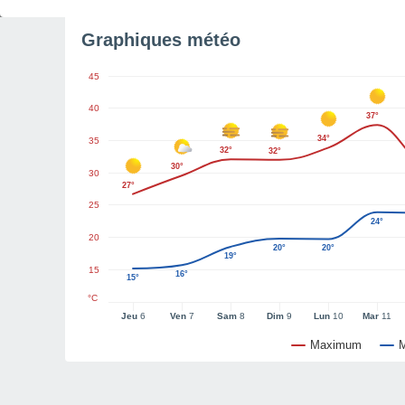
Graphiques météo
45
40
37°
34°
35
32°
32°
30°
30
27°
25
24°
20
20°
20°
19°
15
16°
15°
°C
Jeu
6
Ven
7
Sam
8
Dim
9
Lun
10
Mar
11
Maximum