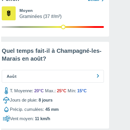
Moyen
Graminées (37 #/m³)
Quel temps fait-il à Champagné-les-
Marais en
août
?
Août
T. Moyenne:
20°C
Max.:
25°C
Mín:
15°C
Jours de pluie:
8
jours
Précip. cumulées:
45 mm
Vent moyen:
11 km/h