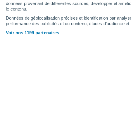
données provenant de différentes sources, développer et amélior
le contenu.
34°
/
22°
32°
/
20°
33°
/
19°
Données de géolocalisation précises et identification par analys
performance des publicités et du contenu, études d’audience e
19
-
37
km/h
16
-
37
km/h
13
15
-
33
km/h
Voir nos 1199 partenaires
Jeudi 13 août
Ciel dégagé
22°
02:00
T. ressentie
22°
Ciel dégagé
20°
05:00
T. ressentie
20°
Ensoleillé
20°
08:00
T. ressentie
20°
Ensoleillé
26°
11:00
T. ressentie
27°