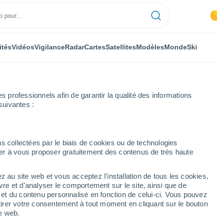
ités
Vidéos
Vigilance
Radar
Cartes
Satellites
Modèles
Monde
Ski
professionnels afin de garantir la qualité des informations
suivantes :
s-Marais
Semaine prochaine
s collectées par le biais de cookies ou de technologies
nuer à vous proposer gratuitement des contenus de très haute
arais 8 - 14 jours
z au site web et vous acceptez l'installation de tous les cookies,
...
vre et d'analyser le comportement sur le site, ainsi que de
é et du contenu personnalisé en fonction de celui-ci. Vous pouvez
Heure par heure
tirer votre consentement à tout moment en cliquant sur le bouton
Ciel dégagé dans les prochaines
te web.
heures