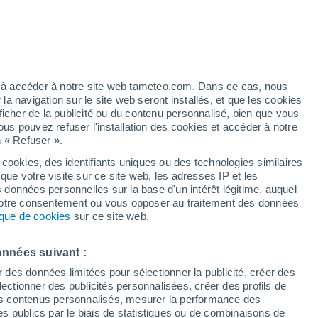
/h
ez à accéder à notre site web tameteo.com. Dans ce cas, nous
 navigation sur le site web seront installés, et que les cookies
ficher de la publicité ou du contenu personnalisé, bien que vous
ous pouvez refuser l'installation des cookies et accéder à notre
n « Refuser ».
tobre
 cookies, des identifiants uniques ou des technologies similaires
que votre visite sur ce site web, les adresses IP et les
des températures
Radar de pluie
Satellites
Modèles
s données personnelles sur la base d'un intérêt légitime, auquel
 votre consentement ou vous opposer au traitement des données
tique de cookies
sur ce site web.
imanche
Lundi
Mardi
Mercredi
onnées suivant :
16 Août
17 Août
18 Août
19 Août
r des données limitées pour sélectionner la publicité, créer des
sélectionner des publicités personnalisées, créer des profils de
 des contenus personnalisés, mesurer la performance des
s publics par le biais de statistiques ou de combinaisons de