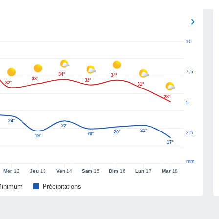
10
7.5
34°
34°
33°
32°
32°
31°
28°
5
24°
22°
21°
20°
2.5
20°
19°
17°
mm
Mer
12
Jeu
13
Ven
14
Sam
15
Dim
16
Lun
17
Mar
18
Minimum
Précipitations