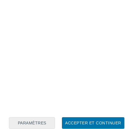
Calendrier lunaire
Lun
Mar
Mer
Jeu
Ven
Sam
Dim
6
7
8
9
10
11
12
13
14
15
16
17
18
19
PARAMÈTRES
ACCEPTER ET CONTINUER