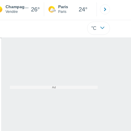
Champagné-les-Marais
Paris
Montpelli
26°
24°
Vendée
Paris
Hérault
°C