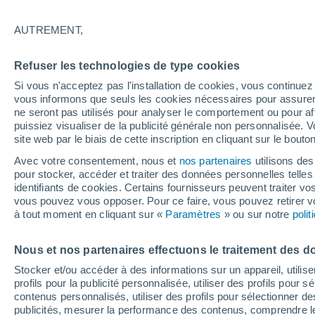
26°
AUTREMENT,
Nord
Refuser les technologies de type cookies
Sensation de 26°
12
-
28 km
Si vous n'acceptez pas l'installation de cookies, vous continu
vous informons que seuls les cookies nécessaires pour assurer la
ne seront pas utilisés pour analyser le comportement ou pour af
puissiez visualiser de la publicité générale non personnalisée. V
Flash info
site web par le biais de cette inscription en cliquant sur le bouto
Découvrez la tendance météo entre août et oc
Avec votre consentement, nous et
nos partenaires
utilisons des
pour stocker, accéder et traiter des données personnelles telles 
Météo 1 - 7 jours
Heure par heure
Actualité
Carte 
identifiants de cookies. Certains fournisseurs peuvent traiter vo
vous pouvez vous opposer. Pour ce faire, vous pouvez retirer
à tout moment en cliquant sur «
Paramètres
» ou sur notre
poli
Vendredi
Samedi
D
Jeudi
Nous et nos partenaires effectuons le traitement des d
14 Août
15 Août
13 Août
Stocker et/ou accéder à des informations sur un appareil, utilise
profils pour la publicité personnalisée, utiliser des profils pour 
contenus personnalisés, utiliser des profils pour sélectionner
publicités, mesurer la performance des contenus, comprendre le