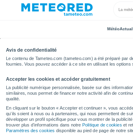
Météo
Actual
Avis de confidentialité
Le contenu de Tameteo.com (tameteo.com) a été préparé par des 
fournies. Vous pouvez accéder à ce site en utilisant les options 
Accepter les cookies et accéder gratuitement
Accueil
Pays de la Loire
Vendée
Champagné-le
La publicité numérique personnalisée, basée sur des information
similaires, nous permet de financer notre activité afin de conti
Météo Champagné-les-M
qualité.
En cliquant sur le bouton « Accepter et continuer », vous accéde
15:31
Jeudi
qu'ils soient à nous ou à partenaires, qui nous permettent de sui
développer un profil spécifique pour vous montrer de la publicit
trouver plus d'informations dans notre
Politique de cookies
et re
Ensoleillé
Paramètres des cookies
disponible au pied de page de notre si