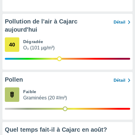
pour
 le
ement
afficher
Pollution de l'air à Cajarc
Détail
licité ou
aujourd'hui
enu
lisé,
e vous
Dégradée
40
O₃ (101 µg/m³)
r de la
 non
lisée.
uvez
Pollen
Détail
ation des
Faible
et
Graminées (20 #/m³)
à notre
 par le
 cette
ion en
sur le
«
Quel temps fait-il à Cajarc en
août
?
».