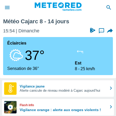
Météo Cajarc 8 - 14 jours
e
ntialité
15:54
Dimanche
...
enu de
o.com
Éclaircies
o.com) a
37°
aré par
onnels
Est
arantir
Sensation de 36°
8
25 km/h
té des
ions
. Vous
accéder
Vigilance jaune
e en
Alerte canicule de niveau modéré à Cajarc aujourd’hui
 les
s :
Flash info
Vigilance orange : alerte aux orages violents !
r les