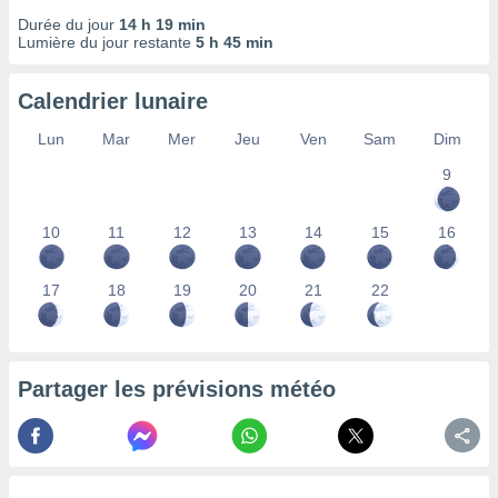
nées
Durée du jour
14 h 19 min
lles sur
Lumière du jour restante
5 h 45 min
d'un
égitime,
vous
Calendrier lunaire
vous
Lun
Mar
Mer
Jeu
Ven
Sam
Dim
 Pour ce
ous
9
etirer
ement
10
11
12
13
14
15
16
 opposer
ement
nées à
17
18
19
20
21
22
ment en
 sur «
res
» ou
e
Partager les prévisions météo
que de
kies
ite web.
t nos