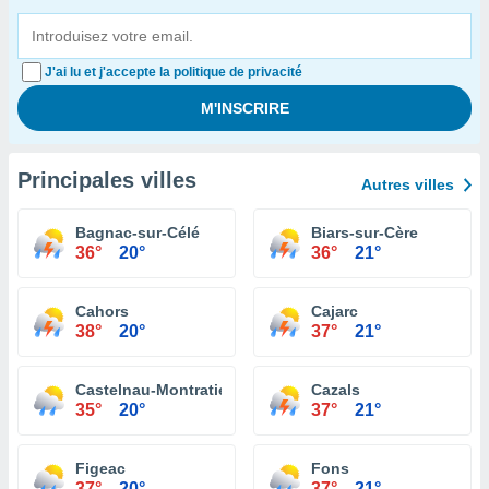
J'ai lu et j'accepte la politique de privacité
Principales villes
Autres villes
Bagnac-sur-Célé
Biars-sur-Cère
36°
20°
36°
21°
Cahors
Cajarc
38°
20°
37°
21°
Castelnau-Montratier
Cazals
35°
20°
37°
21°
Figeac
Fons
37°
20°
37°
21°