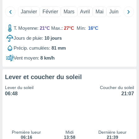
tre
Janvier
Février
Mars
Avril
Mai
Juin
Juillet
ement,
enaires
T. Moyenne:
21°C
Max.:
27°C
Mín:
16°C
s des
 des
Jours de pluie:
10
jours
nts
Précip. cumulées:
81 mm
 ou des
gies
Vent moyen:
8 km/h
es pour
 accéder
r des
Lever et coucher du soleil
lles
Lever du soleil
Coucher du soleil
ue votre
06:48
21:07
r ce site
 IP et
ifiants
es.
eurs
Première lueur
Midi
Dernière lueur
traiter
06:16
13:58
21:39