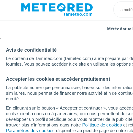
Météo
Actual
Avis de confidentialité
Le contenu de Tameteo.com (tameteo.com) a été préparé par des 
fournies. Vous pouvez accéder à ce site en utilisant les options 
Accepter les cookies et accéder gratuitement
Accueil
Occitanie
Lot
Cazals
La publicité numérique personnalisée, basée sur des information
similaires, nous permet de financer notre activité afin de conti
Météo Cazals
qualité.
En cliquant sur le bouton « Accepter et continuer », vous accéde
10:30
Dimanche
qu'ils soient à nous ou à partenaires, qui nous permettent de sui
développer un profil spécifique pour vous montrer de la publicit
trouver plus d'informations dans notre
Politique de cookies
et re
Ensoleillé
Paramètres des cookies
disponible au pied de page de notre si