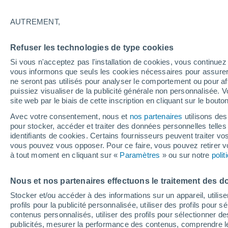
32°
AUTREMENT,
Est
Refuser les technologies de type cookies
Sensation de 31°
9
-
25 km/
Si vous n'acceptez pas l'installation de cookies, vous continu
vous informons que seuls les cookies nécessaires pour assurer la
ne seront pas utilisés pour analyser le comportement ou pour af
puissiez visualiser de la publicité générale non personnalisée. V
Flash info
site web par le biais de cette inscription en cliquant sur le bouto
Vigilance orange : alerte aux orages violents 
Avec votre consentement, nous et
nos partenaires
utilisons des
pour stocker, accéder et traiter des données personnelles telles 
Météo 1 - 7 jours
Heure par heure
Actualité
Carte
identifiants de cookies. Certains fournisseurs peuvent traiter vo
vous pouvez vous opposer. Pour ce faire, vous pouvez retirer
à tout moment en cliquant sur «
Paramètres
» ou sur notre
poli
Demain
Mardi
M
Aujourd´hui
Nous et nos partenaires effectuons le traitement des d
10 Août
11 Août
9 Août
Stocker et/ou accéder à des informations sur un appareil, utilise
profils pour la publicité personnalisée, utiliser des profils pour 
contenus personnalisés, utiliser des profils pour sélectionner
publicités, mesurer la performance des contenus, comprendre le
80%
50%
80%