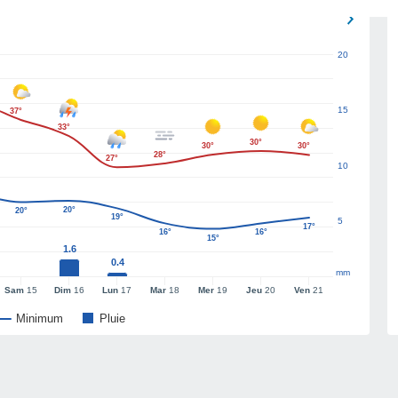
20
15
37°
33°
30°
30°
30°
28°
27°
10
20°
20°
19°
5
17°
16°
16°
15°
1.6
0.4
mm
Sam
15
Dim
16
Lun
17
Mar
18
Mer
19
Jeu
20
Ven
21
Minimum
Pluie