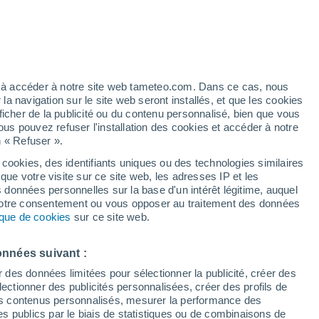
Vigilance jaune
Alerte canicule de niveau modéré à
Cazals aujourd’hui
h
ez à accéder à notre site web tameteo.com. Dans ce cas, nous
 navigation sur le site web seront installés, et que les cookies
ficher de la publicité ou du contenu personnalisé, bien que vous
ous pouvez refuser l'installation des cookies et accéder à notre
n « Refuser ».
!
 cookies, des identifiants uniques ou des technologies similaires
que votre visite sur ce site web, les adresses IP et les
 de couverture nuageuse
Radar de pluie
Satellites
Modèles
s données personnelles sur la base d'un intérêt légitime, auquel
 votre consentement ou vous opposer au traitement des données
tique de cookies
sur ce site web.
ercredi
Jeudi
Vendredi
Samedi
onnées suivant :
12 Août
13 Août
14 Août
15 Août
r des données limitées pour sélectionner la publicité, créer des
sélectionner des publicités personnalisées, créer des profils de
 des contenus personnalisés, mesurer la performance des
s publics par le biais de statistiques ou de combinaisons de