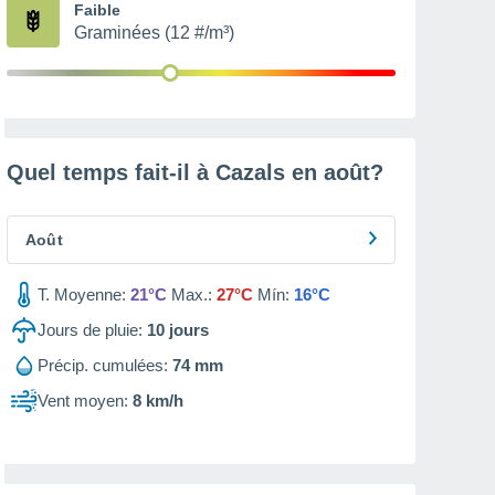
Faible
Graminées (12 #/m³)
Quel temps fait-il à Cazals en
août
?
Août
T. Moyenne:
21°C
Max.:
27°C
Mín:
16°C
Jours de pluie:
10
jours
Précip. cumulées:
74 mm
Vent moyen:
8 km/h