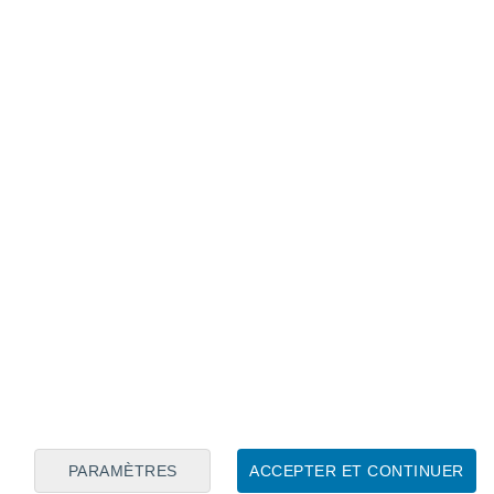
Calendrier lunaire
Lun
Mar
Mer
Jeu
Ven
Sam
Dim
9
10
11
12
13
14
15
16
17
18
19
20
21
22
PARAMÈTRES
ACCEPTER ET CONTINUER