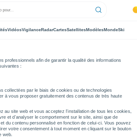
ités
Vidéos
Vigilance
Radar
Cartes
Satellites
Modèles
Monde
Ski
professionnels afin de garantir la qualité des informations
suivantes :
s collectées par le biais de cookies ou de technologies
nuer à vous proposer gratuitement des contenus de très haute
z au site web et vous acceptez l'installation de tous les cookies,
...
vre et d'analyser le comportement sur le site, ainsi que de
é et du contenu personnalisé en fonction de celui-ci. Vous pouvez
Heure par heure
tirer votre consentement à tout moment en cliquant sur le bouton
Intervalles nuageux dans les
te web.
prochaines heures