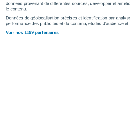
3.1 mm
0.3 mm
1.8 mm
données provenant de différentes sources, développer et amélior
le contenu.
34°
/
19°
35°
/
21°
38°
/
22°
Données de géolocalisation précises et identification par analys
performance des publicités et du contenu, études d’audience e
13
-
31
km/h
9
-
32
km/h
7
16
-
42
km/h
Voir nos 1199 partenaires
Météo Cazals aujourd´hui
, 9 août
Ensoleillé
32°
11:00
T. ressentie
31°
Ensoleillé
34°
12:00
T. ressentie
33°
Ensoleillé
35°
13:00
T. ressentie
34°
Ensoleillé
36°
14:00
T. ressentie
35°