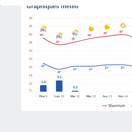
Graphiques météo
50
45
40°
39°
40
38°
38°
35°
34°
35
30
25
22°
20
21°
21°
21°
21°
19°
15
3.1
1.8
10
0.3
°C
Dim
9
Lun
10
Mar
11
Mer
12
Jeu
13
Ven
14
Maximum