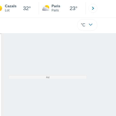
Cazals
Paris
Montpelli
32°
23°
Lot
Paris
Hérault
°C