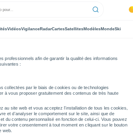
ités
Vidéos
Vigilance
Radar
Cartes
Satellites
Modèles
Monde
Ski
L’ÉQUIPE
MÉDIAS
NOUS REJOINDRE
professionnels afin de garantir la qualité des informations
an
suivantes :
s collectées par le biais de cookies ou de technologies
nuer à vous proposer gratuitement des contenus de très haute
icles
z au site web et vous acceptez l'installation de tous les cookies,
vre et d'analyser le comportement sur le site, ainsi que de
é et du contenu personnalisé en fonction de celui-ci. Vous pouvez
rcheuse et spécialiste de la communication avec plus de dix ans d'expé
tirer votre consentement à tout moment en cliquant sur le bouton
actualité politique en Iran, en Afghanistan et au Moyen-Orient. Elle est t
te web.
des internationales et en langue et littérature anglaises.