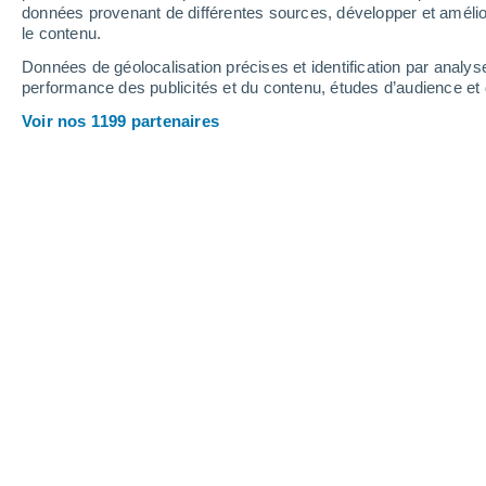
données provenant de différentes sources, développer et amélior
ACTUALIT
le contenu.
La polluti
Données de géolocalisation précises et identification par analys
performance des publicités et du contenu, études d’audience e
Selon un n
changement
Voir nos 1199 partenaires
ACTUALIT
Chaque bou
Nous somme
quelques b
Conservanc
réellement
PLANTES
Les experts