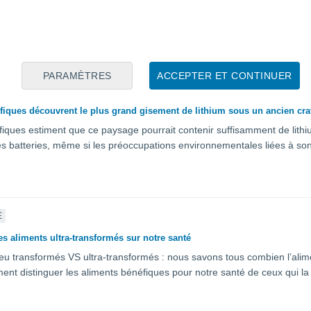
tional de la vallée de la Mort est rempli de couleurs grâce à la grande 
 Il s’agit du spectacle le plus vibrant du parc depuis la célèbre superfl
PARAMÈTRES
ACCEPTER ET CONTINUER
É
ifiques découvrent le plus grand gisement de lithium sous un ancien cratè
ifiques estiment que ce paysage pourrait contenir suffisamment de lith
s batteries, même si les préoccupations environnementales liées à so
É
es aliments ultra-transformés sur notre santé
eu transformés VS ultra-transformés : nous savons tous combien l’alime
nt distinguer les aliments bénéfiques pour notre santé de ceux qui la