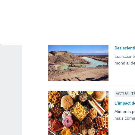
Le parc na
mars 2026.
ACTUALIT
Des scient
Les scient
mondial de
ACTUALIT
L'impact d
Aliments p
mais comme