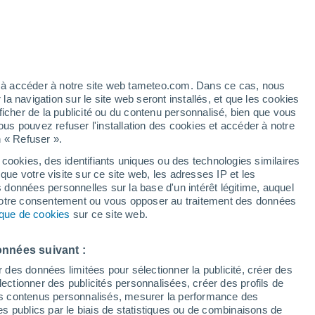
hui en Virginie, aux États-Unis. Elle a fait des reportages sur l'impact
olitiques visant à réduire cet impact sur les sociétés vulnérables.
erica (VOA) et Radio Free Europe/ Radio Liberty, où elle réalise des r
édia. De langue maternelle persane (farsi/dari), Fawzia possède égal
ez à accéder à notre site web tameteo.com. Dans ce cas, nous
 navigation sur le site web seront installés, et que les cookies
 s'est concentrée sur la narration numérique et la communication intercu
ficher de la publicité ou du contenu personnalisé, bien que vous
ous pouvez refuser l'installation des cookies et accéder à notre
n « Refuser ».
 cookies, des identifiants uniques ou des technologies similaires
que votre visite sur ce site web, les adresses IP et les
s données personnelles sur la base d'un intérêt légitime, auquel
 votre consentement ou vous opposer au traitement des données
É
tique de cookies
sur ce site web.
le étude révèle des niveaux dangereux de plomb dans les vêtements pour e
peut-être remarqué que certains enfants portent leurs vêtements à la bo
onnées suivant :
entes ont détecté des niveaux dangereux de plomb dans les vêtements 
r des données limitées pour sélectionner la publicité, créer des
ur leur santé.
sélectionner des publicités personnalisées, créer des profils de
 des contenus personnalisés, mesurer la performance des
s publics par le biais de statistiques ou de combinaisons de