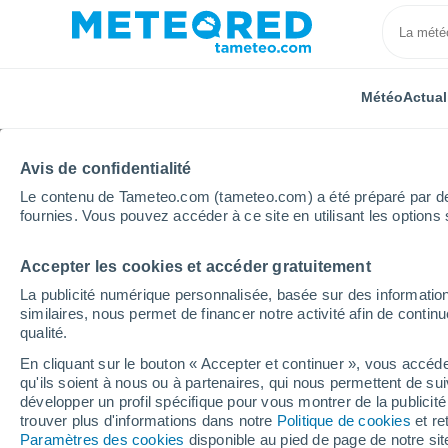
Météo
Actual
À PROPOS DE NOUS
NOS PRODUITS
LE GROUPE
Avis de confidentialité
Le contenu de Tameteo.com (tameteo.com) a été préparé par des 
Accueil
À propos de nous
L’Équipe
Fawzia Ahs
fournies. Vous pouvez accéder à ce site en utilisant les options 
Accepter les cookies et accéder gratuitement
Fawzia Ahsan
La publicité numérique personnalisée, basée sur des information
similaires, nous permet de financer notre activité afin de conti
Journaliste er rédactrice -
6 art
qualité.
En cliquant sur le bouton « Accepter et continuer », vous accéde
qu'ils soient à nous ou à partenaires, qui nous permettent de sui
développer un profil spécifique pour vous montrer de la publicit
Fawzia Ahsan est journaliste multimédia, che
trouver plus d'informations dans notre
Politique de cookies
et re
l'homme, des relations internationales et de l'
Paramètres des cookies
disponible au pied de page de notre si
internationales et d'une double licence en étu