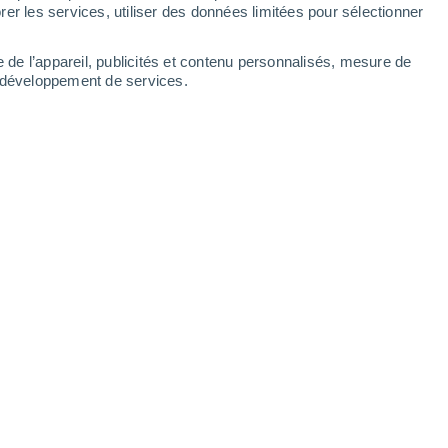
er les services, utiliser des données limitées pour sélectionner
É
on de l’air liée au changement climatique et aux incendies menace des 
e de l’appareil, publicités et contenu personnalisés, mesure de
t développement de services.
ouveau rapport, la pollution de l’air menace la majorité de la populatio
 climatique jouant un rôle majeur dans la dégradation de la qualité de l’
É
teille en plastique compte : mesurez l’impact de votre nettoyage de pla
s nombreux à connaître les méfaits du plastique sur la faune sauvag
ouchons de bouteille – peuvent réduire son impact sur les animaux et 
y a lancé le Wildlife Impact Calculator, un outil qui montre précisémen
 à la protection d'espèces comme les tortues marines et les oiseaux de
 confirment : la floraison 2026 dans la vallée de la Mort est la meilleure