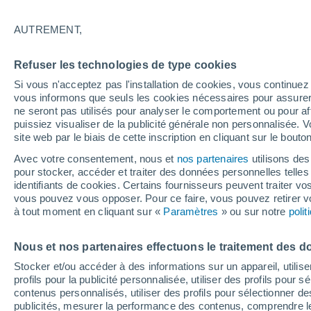
Fawzia a grandi en Afghanistan et vit aujourd'
AUTREMENT,
communautés afghanes et plaide en faveur de p
Refuser les technologies de type cookies
Depuis 2005, elle collabore avec Voice of Am
avec des experts et crée des contenus multim
Si vous n'acceptez pas l'installation de cookies, vous continu
vous informons que seuls les cookies nécessaires pour assurer la
entre le persan et l'anglais. Récemment, elle
ne seront pas utilisés pour analyser le comportement ou pour af
destinées à un public international.
puissiez visualiser de la publicité générale non personnalisée. V
site web par le biais de cette inscription en cliquant sur le bouto
Avec votre consentement, nous et
nos partenaires
utilisons des
Articles de Fawzia Ahsan
pour stocker, accéder et traiter des données personnelles telles 
identifiants de cookies. Certains fournisseurs peuvent traiter vo
vous pouvez vous opposer. Pour ce faire, vous pouvez retirer
ACTUALIT
à tout moment en cliquant sur «
Paramètres
» ou sur notre
poli
Une nouvel
Vous avez 
Nous et nos partenaires effectuons le traitement des d
études réc
Stocker et/ou accéder à des informations sur un appareil, utilise
sérieux po
profils pour la publicité personnalisée, utiliser des profils pour 
contenus personnalisés, utiliser des profils pour sélectionner
publicités, mesurer la performance des contenus, comprendre le