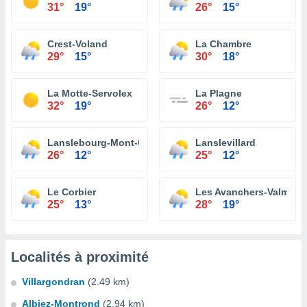
31°
19°
26°
15°
Crest-Voland
La Chambre
29°
15°
30°
18°
La Motte-Servolex
La Plagne
32°
19°
26°
12°
Lanslebourg-Mont-Cenis
Lanslevillard
26°
12°
25°
12°
Le Corbier
Les Avanchers-Valmorel
25°
13°
28°
19°
Localités à proximité
Villargondran
(2.49 km)
Albiez-Montrond
(2.94 km)