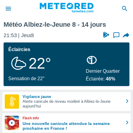
Semaine prochaine
Météo Albiez-le-Jeune 8 - 14 jours
e
ntialité
21:53
Jeudi
...
enu de
o.com
Éclaircies
o.com) a
22°
aré par
onnels
Dernier Quartier
arantir
Sensation de 22°
Éclairée:
46%
té des
ions
. Vous
Vigilance jaune
accéder
Alerte canicule de niveau modéré à Albiez-le-Jeune
e en
aujourd’hui
 les
Flash info
s :
Une nouvelle canicule attendue la semaine
prochaine en France !
r les