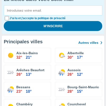
J'ai lu et j'accepte la politique de privacité
Principales villes
Autres villes
Aix-les-Bains
Albertville
32°
21°
30°
17°
Arêches Beaufort
Aussois
26°
13°
26°
12°
Bessans
Bourg-Saint-Maurice
23°
10°
28°
15°
Chambéry
Courchevel