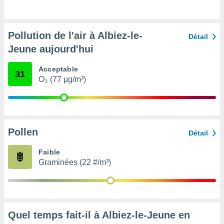
pour
 le
ement
afficher
Pollution de l'air à Albiez-le-
Détail
licité ou
Jeune aujourd'hui
enu
lisé,
e vous
Acceptable
31
O₃ (77 µg/m³)
r de la
 non
lisée.
uvez
Pollen
Détail
ation des
Faible
et
Graminées (22 #/m³)
à notre
 par le
 cette
ion en
sur le
«
Quel temps fait-il à Albiez-le-Jeune en
».