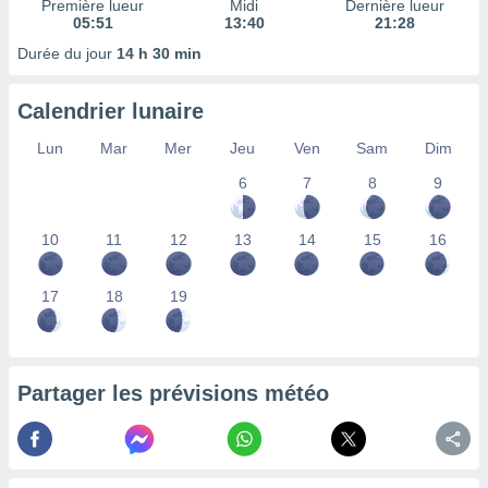
Première lueur
Midi
Dernière lueur
nées
05:51
13:40
21:28
lles sur
Durée du jour
14 h 30 min
d'un
égitime,
vous
Calendrier lunaire
vous
 Pour ce
Lun
Mar
Mer
Jeu
Ven
Sam
Dim
ous
etirer
6
7
8
9
ement
10
11
12
13
14
15
16
 opposer
ement
nées à
17
18
19
ment en
 sur «
res
» ou
e
que de
Partager les prévisions météo
kies
ite web.
t nos