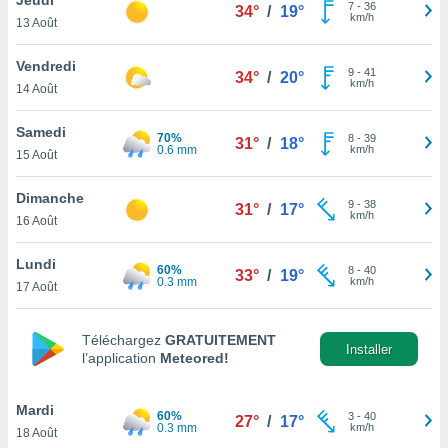
n «
7
-
36
34°
/
19°
km/h
13 Août
 et
r »,
cédez au
Vendredi
9
-
41
34°
/
20°
 et vous
km/h
14 Août
z
ation de
Samedi
70%
8
-
39
31°
/
18°
0.6 mm
km/h
15 Août
qu'ils
 nous ou
aires,
Dimanche
9
-
38
31°
/
17°
km/h
16 Août
nt de
t
Lundi
60%
8
-
40
er le
33°
/
19°
0.3 mm
km/h
17 Août
ement
te, ainsi
Téléchargez
GRATUITEMENT
per un
Installer
l’application
Meteored!
écifique
us
de la
Mardi
60%
3
-
40
27°
/
17°
 et du
0.3 mm
km/h
18 Août