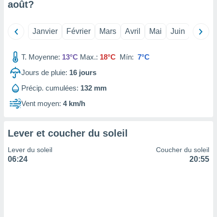
août
?
tre
ement,
Janvier
Février
Mars
Avril
Mai
Juin
Juillet
enaires
s des
T. Moyenne:
13°C
Max.:
18°C
Mín:
7°C
 des
nts
Jours de pluie:
16
jours
 ou des
gies
Précip. cumulées:
132 mm
es pour
 accéder
Vent moyen:
4 km/h
r des
lles
Lever et coucher du soleil
ue votre
r ce site
Lever du soleil
Coucher du soleil
06:24
20:55
 IP et
ifiants
es.
eurs
traiter