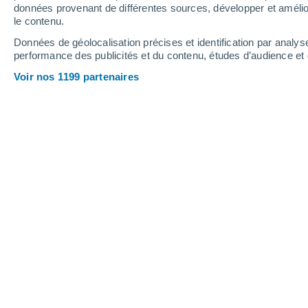
2.1 mm
3.1 mm
7.5 mm
données provenant de différentes sources, développer et amélior
le contenu.
32°
/
18°
32°
/
18°
33°
/
18°
Données de géolocalisation précises et identification par analys
performance des publicités et du contenu, études d’audience e
6
-
30
km/h
5
-
29
km/h
5
7
-
35
km/h
Voir nos 1199 partenaires
Météo Saint-Pancrace aujourd´hui
, 9
Ensoleillé
29°
10:00
T. ressentie
28°
Ensoleillé
31°
11:00
T. ressentie
29°
Éclaircies
32°
12:00
T. ressentie
30°
Éclaircies
32°
13:00
T. ressentie
30°