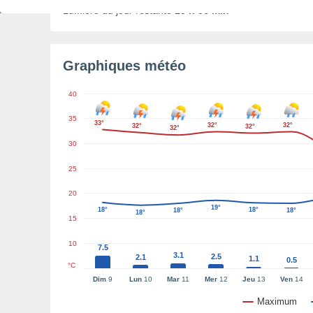
Lumière du jour restante
10 h 56 min
Graphiques météo
40
35
33°
32°
32°
32°
32°
32°
30
25
20
19°
18°
18°
18°
18°
18°
15
10
7.5
3.1
2.5
2.1
1.1
0.5
°C
Dim
9
Lun
10
Mar
11
Mer
12
Jeu
13
Ven
14
Maximum