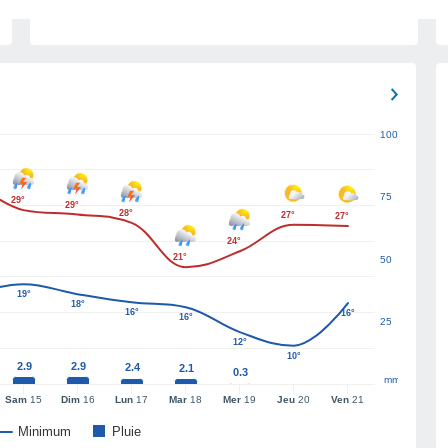
100
75
29°
29°
28°
27°
27°
24°
21°
50
19°
18°
16°
16°
16°
25
12°
10°
2.9
2.9
2.4
2.1
0.3
mm
Sam
15
Dim
16
Lun
17
Mar
18
Mer
19
Jeu
20
Ven
21
Minimum
Pluie