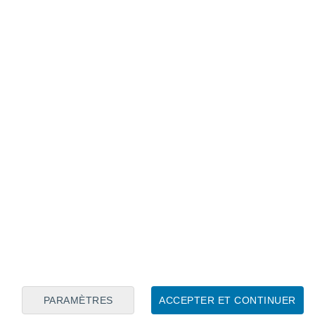
Calendrier lunaire
Lun
Mar
Mer
Jeu
Ven
Sam
Dim
9
10
11
12
13
14
15
16
17
18
19
20
21
22
PARAMÈTRES
ACCEPTER ET CONTINUER