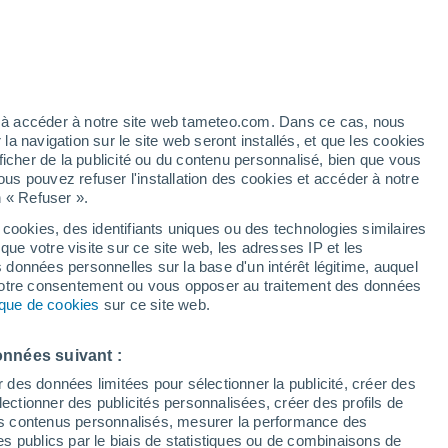
Vigilance orange
Alerte canicule de niveau élevé à
Saint-Pancrace aujourd’hui
éré
ez à accéder à notre site web tameteo.com. Dans ce cas, nous
 navigation sur le site web seront installés, et que les cookies
ficher de la publicité ou du contenu personnalisé, bien que vous
ous pouvez refuser l'installation des cookies et accéder à notre
n « Refuser ».
!
 cookies, des identifiants uniques ou des technologies similaires
que votre visite sur ce site web, les adresses IP et les
de pluie
Radar de pluie
Satellites
Modèles
s données personnelles sur la base d'un intérêt légitime, auquel
 votre consentement ou vous opposer au traitement des données
tique de cookies
sur ce site web.
ercredi
Jeudi
Vendredi
Samedi
onnées suivant :
12 Août
13 Août
14 Août
15 Août
r des données limitées pour sélectionner la publicité, créer des
sélectionner des publicités personnalisées, créer des profils de
 des contenus personnalisés, mesurer la performance des
s publics par le biais de statistiques ou de combinaisons de
90%
80%
70%
60%