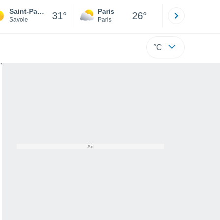
Saint-Pancrace
Paris
Montpelli
31°
26°
Savoie
Paris
Hérault
°C