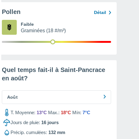
Pollen
Détail
Faible
Graminées (18 #/m³)
Quel temps fait-il à Saint-Pancrace
en
août
?
Août
T. Moyenne:
13°C
Max.:
18°C
Mín:
7°C
Jours de pluie:
16
jours
Précip. cumulées:
132 mm