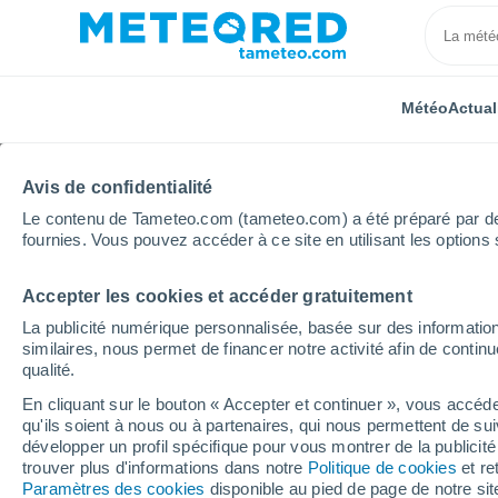
Météo
Actual
Avis de confidentialité
Le contenu de Tameteo.com (tameteo.com) a été préparé par des 
fournies. Vous pouvez accéder à ce site en utilisant les options 
Accepter les cookies et accéder gratuitement
Accueil
Auvergne-Rhône-Alpes
Savoie
Saint-P
La publicité numérique personnalisée, basée sur des information
similaires, nous permet de financer notre activité afin de conti
Météo Saint-Pancrace
qualité.
En cliquant sur le bouton « Accepter et continuer », vous accéde
10:27
Dimanche
qu'ils soient à nous ou à partenaires, qui nous permettent de sui
développer un profil spécifique pour vous montrer de la publicit
trouver plus d'informations dans notre
Politique de cookies
et re
Ensoleillé
Paramètres des cookies
disponible au pied de page de notre si