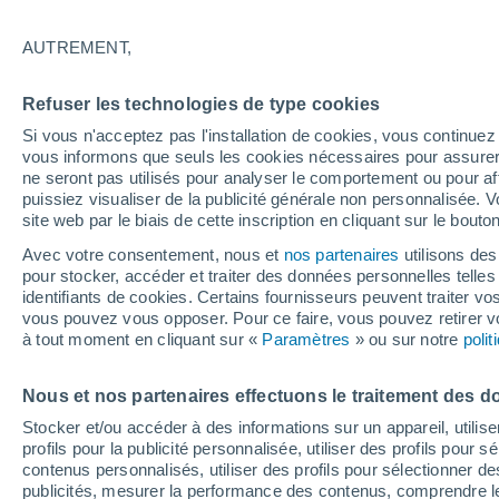
29°
AUTREMENT,
UV
3 Mod
Refuser les technologies de type cookies
Sensation de 28°
FPS
6-10
Si vous n'acceptez pas l'installation de cookies, vous continu
vous informons que seuls les cookies nécessaires pour assurer la
ne seront pas utilisés pour analyser le comportement ou pour af
puissiez visualiser de la publicité générale non personnalisée. V
Flash info
site web par le biais de cette inscription en cliquant sur le bouto
Vigilance orange : alerte aux orages violents 
Avec votre consentement, nous et
nos partenaires
utilisons des
pour stocker, accéder et traiter des données personnelles telles 
Météo 1 - 7 jours
Heure par heure
Actualité
Carte 
identifiants de cookies. Certains fournisseurs peuvent traiter vo
vous pouvez vous opposer. Pour ce faire, vous pouvez retirer
à tout moment en cliquant sur «
Paramètres
» ou sur notre
poli
Demain
Mardi
M
Aujourd´hui
Nous et nos partenaires effectuons le traitement des d
10 Août
11 Août
9 Août
Stocker et/ou accéder à des informations sur un appareil, utilise
profils pour la publicité personnalisée, utiliser des profils pour 
contenus personnalisés, utiliser des profils pour sélectionner
publicités, mesurer la performance des contenus, comprendre le
80%
80%
90%