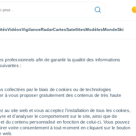
ités
Vidéos
Vigilance
Radar
Cartes
Satellites
Modèles
Monde
Ski
professionnels afin de garantir la qualité des informations
suivantes :
ancrace
s collectées par le biais de cookies ou de technologies
nuer à vous proposer gratuitement des contenus de très haute
z au site web et vous acceptez l'installation de tous les cookies,
...
vre et d'analyser le comportement sur le site, ainsi que de
é et du contenu personnalisé en fonction de celui-ci. Vous pouvez
Heure par heure
tirer votre consentement à tout moment en cliquant sur le bouton
Risque d´orages dans les
te web.
prochaines heures