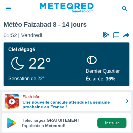
Météo Faizabad 8 - 14 jours
e
ntialité
01:52
Vendredi
...
enu de
o.com
Ciel dégagé
o.com) a
22°
aré par
onnels
Dernier Quartier
arantir
Sensation de 22°
Éclairée:
36%
té des
ions
. Vous
Flash info
accéder
Une nouvelle canicule attendue la semaine
e en
prochaine en France !
 les
Téléchargez
GRATUITEMENT
s :
Installer
l’application
Meteored!
r les