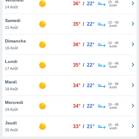
n «
15
-
46
36°
/
22°
km/h
14 Août
 et
r »,
cédez au
Samedi
13
-
43
35°
/
22°
 et vous
km/h
15 Août
z
ation de
Dimanche
14
-
45
36°
/
22°
km/h
16 Août
qu'ils
 nous ou
aires,
Lundi
16
-
46
35°
/
22°
km/h
17 Août
nt de
t
Mardi
16
-
46
er le
34°
/
22°
km/h
18 Août
ement
te, ainsi
Mercredi
16
-
46
34°
/
22°
km/h
per un
19 Août
écifique
us
Jeudi
15
-
45
de la
33°
/
21°
km/h
20 Août
 et du