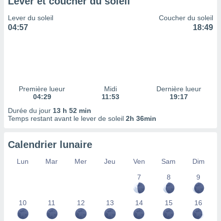
Lever et coucher du soleil
tre
Lever du soleil
Coucher du soleil
ement,
04:57
18:49
enaires
s des
 des
nts
 ou des
gies
Première lueur
Midi
Dernière lueur
es pour
04:29
11:53
19:17
 accéder
Durée du jour
13 h 52 min
r des
Temps restant avant le lever de soleil
2h 36min
lles
ue votre
Calendrier lunaire
r ce site
Lun
Mar
Mer
Jeu
Ven
Sam
Dim
 IP et
7
8
9
ifiants
es.
10
11
12
13
14
15
16
eurs
traiter