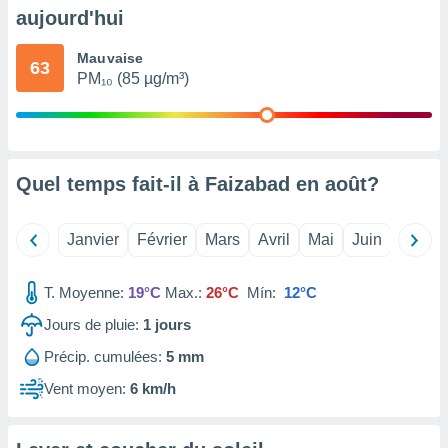
pour
aujourd'hui
 le
ement
Mauvaise
afficher
63
PM₁₀ (85 µg/m³)
licité ou
enu
lisé,
e vous
r de la
Quel temps fait-il à Faizabad en
août
?
 non
lisée.
Janvier
Février
Mars
Avril
Mai
Juin
Juillet
uvez
ation des
T. Moyenne:
19°C
Max.:
26°C
Mín:
12°C
et
Jours de pluie:
1
jours
à notre
 par le
Précip. cumulées:
5 mm
 cette
ion en
Vent moyen:
6 km/h
sur le
«
».