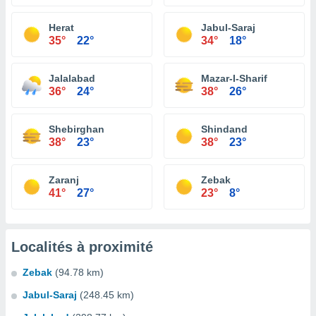
Herat
Jabul-Saraj
35°
22°
34°
18°
Jalalabad
Mazar-I-Sharif
36°
24°
38°
26°
Shebirghan
Shindand
38°
23°
38°
23°
Zaranj
Zebak
41°
27°
23°
8°
Localités à proximité
Zebak
(94.78 km)
Jabul-Saraj
(248.45 km)