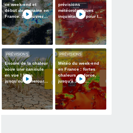
ce week-end et
prévisions
début de semaine en
météorologiques
France. Découvrez
inquiétantes pour la
les prévisions météo
semaine prochaine
à jour
en France avec plus
de 40 degrés
PRÉVISIONS
PRÉVISIONS
Encore de la chaleur
Météo du week-end
voire une canicule
en France : fortes
en vue ! Mais
chaleurs en force,
jusqu'où le mercure
jusqu'à 38°C
va-t-il grimper ? Voici
attendus
nos infos