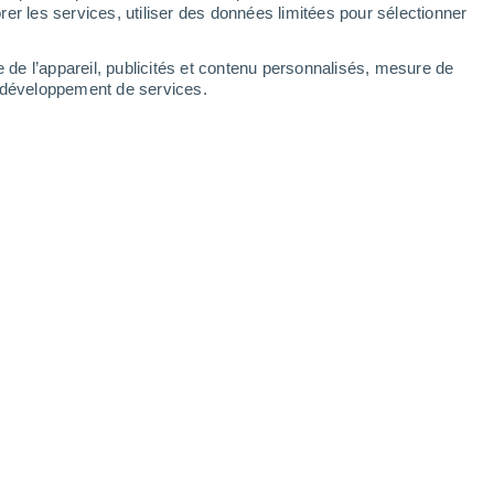
er les services, utiliser des données limitées pour sélectionner
e de l’appareil, publicités et contenu personnalisés, mesure de
t développement de services.
9:02
5 min
mment en France, les
températures
ont été
s semaines. Plus de 30°C enregistrés. Un
re générale, c’est le monde entier qui se
engendre des conséquences réelles,
nète
. Notre santé est également
 chaleur successives peuvent parfois