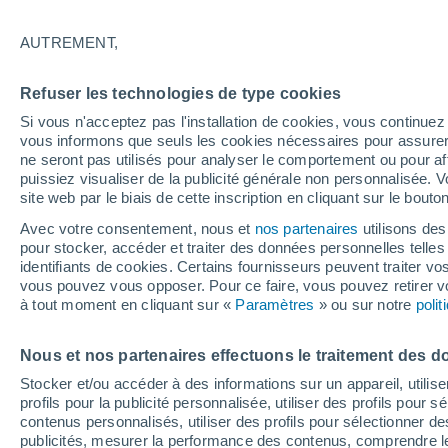
Avec le réchauffement climatique, les
AUTREMENT,
la planète s’intensifie. Mais le risque
présent. Les chercheurs étasuniens ont
Refuser les technologies de type cookies
danger.
Si vous n'acceptez pas l'installation de cookies, vous continu
vous informons que seuls les cookies nécessaires pour assurer la
ne seront pas utilisés pour analyser le comportement ou pour af
puissiez visualiser de la publicité générale non personnalisée. V
site web par le biais de cette inscription en cliquant sur le bouto
Avec votre consentement, nous et
nos partenaires
utilisons des
pour stocker, accéder et traiter des données personnelles telles 
identifiants de cookies. Certains fournisseurs peuvent traiter vo
vous pouvez vous opposer. Pour ce faire, vous pouvez retirer
à tout moment en cliquant sur «
Paramètres
» ou sur notre
poli
Nous et nos partenaires effectuons le traitement des d
Stocker et/ou accéder à des informations sur un appareil, utilise
profils pour la publicité personnalisée, utiliser des profils pour 
contenus personnalisés, utiliser des profils pour sélectionner
publicités, mesurer la performance des contenus, comprendre le