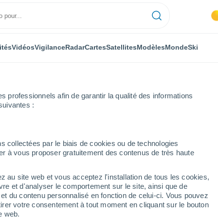
ités
Vidéos
Vigilance
Radar
Cartes
Satellites
Modèles
Monde
Ski
ONOMIE
PLANTES
LOISIRS
professionnels afin de garantir la qualité des informations
suivantes :
s collectées par le biais de cookies ou de technologies
nuer à vous proposer gratuitement des contenus de très haute
vées sont particulièrement dangereuses pour la santé
z au site web et vous acceptez l'installation de tous les cookies,
vre et d'analyser le comportement sur le site, ainsi que de
ées sont particulièrement
é et du contenu personnalisé en fonction de celui-ci. Vous pouvez
tirer votre consentement à tout moment en cliquant sur le bouton
anté
te web.