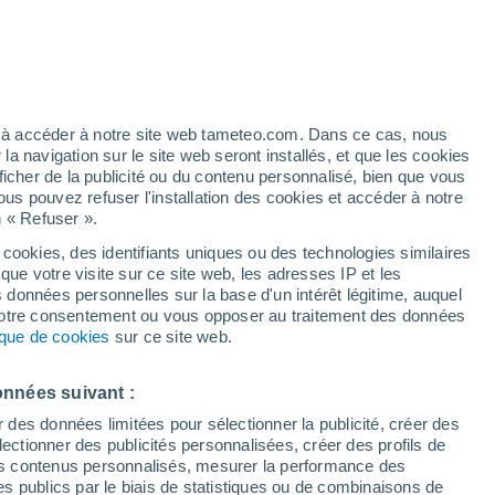
 températures augmentent et le risque pour
 pour notre santé est également bien
 mis au point un outil censé réduire ce
ez à accéder à notre site web tameteo.com. Dans ce cas, nous
 navigation sur le site web seront installés, et que les cookies
ficher de la publicité ou du contenu personnalisé, bien que vous
ous pouvez refuser l'installation des cookies et accéder à notre
n « Refuser ».
 cookies, des identifiants uniques ou des technologies similaires
que votre visite sur ce site web, les adresses IP et les
s données personnelles sur la base d'un intérêt légitime, auquel
 votre consentement ou vous opposer au traitement des données
tique de cookies
sur ce site web.
onnées suivant :
r des données limitées pour sélectionner la publicité, créer des
sélectionner des publicités personnalisées, créer des profils de
 des contenus personnalisés, mesurer la performance des
s publics par le biais de statistiques ou de combinaisons de