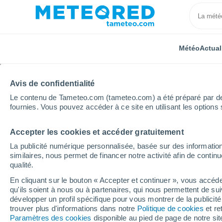
Météo
Actual
TOUTES
ACTUALITÉ
SCIENCE
PRÉVISIONS
ASTR
Avis de confidentialité
Le contenu de Tameteo.com (tameteo.com) a été préparé par des 
fournies. Vous pouvez accéder à ce site en utilisant les options 
Accepter les cookies et accéder gratuitement
La publicité numérique personnalisée, basée sur des information
similaires, nous permet de financer notre activité afin de conti
qualité.
Accueil
Actualités
Science
Les températures éle
En cliquant sur le bouton « Accepter et continuer », vous accéde
qu'ils soient à nous ou à partenaires, qui nous permettent de sui
Les températures élev
développer un profil spécifique pour vous montrer de la publicit
trouver plus d'informations dans notre
Politique de cookies
et re
dangereuses pour la s
Paramètres des cookies
disponible au pied de page de notre si