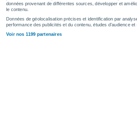
données provenant de différentes sources, développer et amélior
le contenu.
Données de géolocalisation précises et identification par analys
performance des publicités et du contenu, études d’audience e
Voir nos 1199 partenaires
Des températures de plus en plus élevées
Cindy Neves
12/06/2026 0
Chaleur
mortelle. En Europe, et nota
particulièrement élevées ces dernière
record pour une fin mai. Mais de maniè
réchauffe. Le changement climatique 
graves, et pas uniquement pour la
pla
directement concernée. Les vagues de