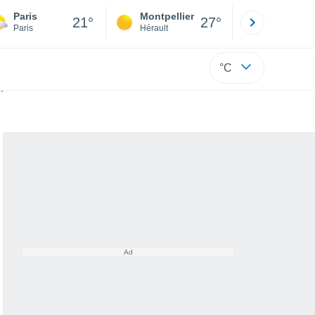
Paris
Montpellier
Besançon
21°
27°
Paris
Hérault
Doubs
°C
ène qui étonne la science !