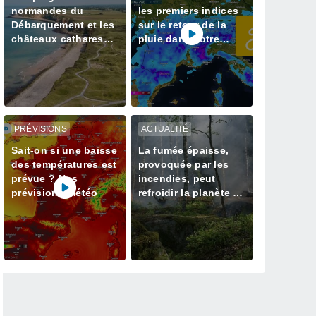
normandes du
les premiers indices
Débarquement et les
sur le retour de la
châteaux cathares
pluie dans votre
rejoignent le
région
patrimoine mondial
de l'Unesco
PRÉVISIONS
ACTUALITÉ
Sait-on si une baisse
La fumée épaisse,
des températures est
provoquée par les
prévue ? Nos
incendies, peut
prévisions météo
refroidir la planète à
court terme