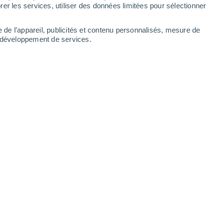
er les services, utiliser des données limitées pour sélectionner
e de l’appareil, publicités et contenu personnalisés, mesure de
t développement de services.
 de cratères géants qui semblent apparaître au hasard dans le
4 18:00
7 min
es mystérieux cratères apparus au cours
 désolées de la toundra sibérienne, sur le
mations importantes.