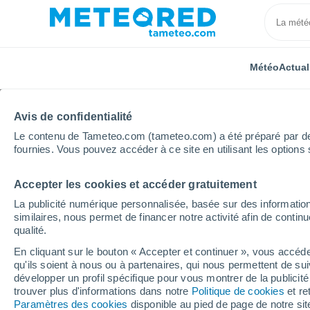
Météo
Actual
TOUTES
ACTUALITÉ
SCIENCE
PRÉVISIONS
ASTR
Avis de confidentialité
Le contenu de Tameteo.com (tameteo.com) a été préparé par des 
fournies. Vous pouvez accéder à ce site en utilisant les options 
Accepter les cookies et accéder gratuitement
La publicité numérique personnalisée, basée sur des information
similaires, nous permet de financer notre activité afin de conti
qualité.
Accueil
Actualités
Science
Mystérieux cratères 
En cliquant sur le bouton « Accepter et continuer », vous accéde
qu'ils soient à nous ou à partenaires, qui nous permettent de sui
Mystérieux cratères en
développer un profil spécifique pour vous montrer de la publicit
trouver plus d'informations dans notre
Politique de cookies
et re
étude tente de faire la
Paramètres des cookies
disponible au pied de page de notre si