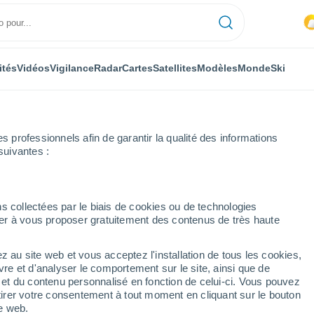
ités
Vidéos
Vigilance
Radar
Cartes
Satellites
Modèles
Monde
Ski
ONOMIE
PLANTES
LOISIRS
professionnels afin de garantir la qualité des informations
suivantes :
s collectées par le biais de cookies ou de technologies
nuer à vous proposer gratuitement des contenus de très haute
en Sibérie : une nouvelle étude tente de faire la lumière sur ce phénom
z au site web et vous acceptez l'installation de tous les cookies,
vre et d'analyser le comportement sur le site, ainsi que de
 Sibérie : une nouvelle
é et du contenu personnalisé en fonction de celui-ci. Vous pouvez
tirer votre consentement à tout moment en cliquant sur le bouton
 lumière sur ce
te web.