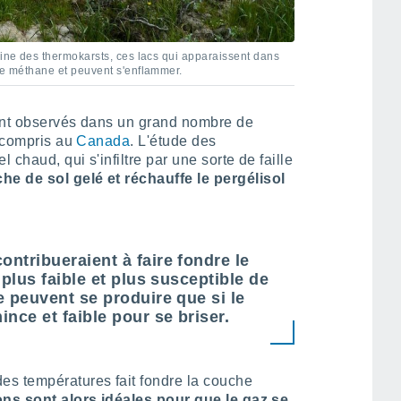
gine des thermokarsts, ces lacs qui apparaissent dans
 de méthane et peuvent s'enflammer.
sont observés dans un grand nombre de
y compris au
Canada
. L'étude des
 chaud, qui s'infiltre par une sorte de faille
e de sol gelé et réchauffe le pergélisol
ntribueraient à faire fondre le
 plus faible et plus susceptible de
e peuvent se produire que si le
nce et faible pour se briser.
es températures fait fondre la couche
ons sont alors idéales pour que le gaz se