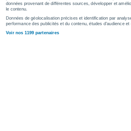
données provenant de différentes sources, développer et amélior
le contenu.
Données de géolocalisation précises et identification par analys
performance des publicités et du contenu, études d’audience e
Voir nos 1199 partenaires
Une étude propose une nouvelle explication à l'explosion
pergélisol sibérien.
Daniele Ingemi
07/05/202
Meteored Italie
Des études portant sur
la formation d
de l'été 2012
dans les vastes étendues
territoire russe, ont apporté des infor