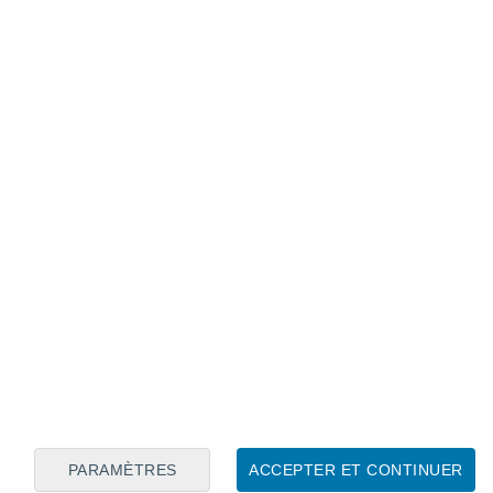
région ?
t à l'origine des thermokarsts, ces lacs qui
du pergélisol, qui bouillonnent de méthane
cela n'explique pas pourquoi les
sés.
comment les aérosols impactent les nuages
limat !
de ce type ont été identifiés,
tous dans une
arctiques de Yamal et de Gydan, en Sibérie
PARAMÈTRES
ACCEPTER ET CONTINUER