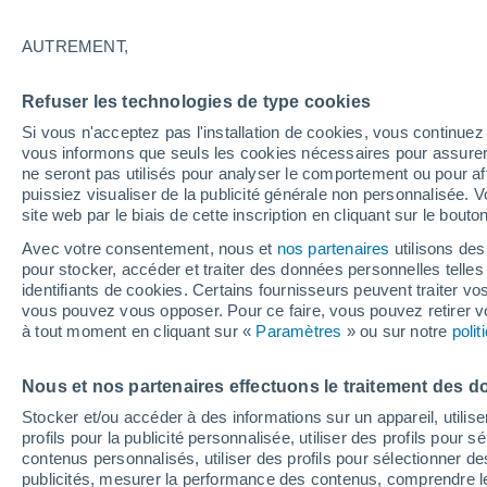
phénomène qui étonne 
AUTREMENT,
Une étude propose une nouvelle explica
Refuser les technologies de type cookies
semblent apparaître au hasard dans le 
Si vous n'acceptez pas l'installation de cookies, vous continu
découverts pour la première fois en 20
vous informons que seuls les cookies nécessaires pour assurer la
sibérien, laissant les scientifiques per
ne seront pas utilisés pour analyser le comportement ou pour af
puissiez visualiser de la publicité générale non personnalisée. V
site web par le biais de cette inscription en cliquant sur le bouto
Avec votre consentement, nous et
nos partenaires
utilisons des
pour stocker, accéder et traiter des données personnelles telles 
identifiants de cookies. Certains fournisseurs peuvent traiter vo
vous pouvez vous opposer. Pour ce faire, vous pouvez retirer
à tout moment en cliquant sur «
Paramètres
» ou sur notre
poli
Nous et nos partenaires effectuons le traitement des d
Stocker et/ou accéder à des informations sur un appareil, utilise
profils pour la publicité personnalisée, utiliser des profils pour 
contenus personnalisés, utiliser des profils pour sélectionner
publicités, mesurer la performance des contenus, comprendre le