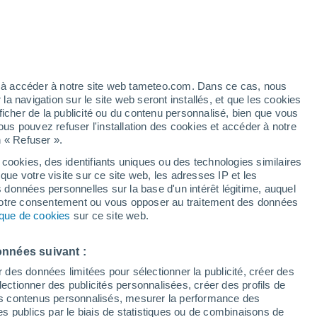
la science !
tion à l'explosion de cratères géants qui
pergélisol sibérien. Ces cratères,
ez à accéder à notre site web tameteo.com. Dans ce cas, nous
12, sont apparus dans le pergélisol
 navigation sur le site web seront installés, et que les cookies
plexes.
ficher de la publicité ou du contenu personnalisé, bien que vous
ous pouvez refuser l'installation des cookies et accéder à notre
n « Refuser ».
 cookies, des identifiants uniques ou des technologies similaires
que votre visite sur ce site web, les adresses IP et les
s données personnelles sur la base d'un intérêt légitime, auquel
 votre consentement ou vous opposer au traitement des données
tique de cookies
sur ce site web.
onnées suivant :
r des données limitées pour sélectionner la publicité, créer des
sélectionner des publicités personnalisées, créer des profils de
 des contenus personnalisés, mesurer la performance des
s publics par le biais de statistiques ou de combinaisons de