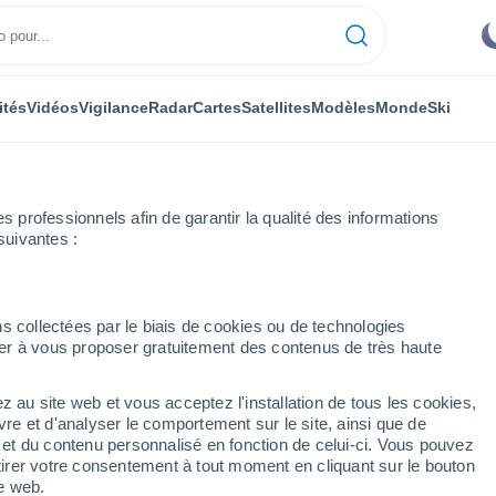
ités
Vidéos
Vigilance
Radar
Cartes
Satellites
Modèles
Monde
Ski
ONOMIE
PLANTES
LOISIRS
professionnels afin de garantir la qualité des informations
suivantes :
s collectées par le biais de cookies ou de technologies
nuer à vous proposer gratuitement des contenus de très haute
 apporté de l'eau sur Terre ? Le lien entre les océans et les corps céle
z au site web et vous acceptez l'installation de tous les cookies,
vre et d'analyser le comportement sur le site, ainsi que de
apporté de l'eau sur
é et du contenu personnalisé en fonction de celui-ci. Vous pouvez
tirer votre consentement à tout moment en cliquant sur le bouton
es océans et les corps
te web.