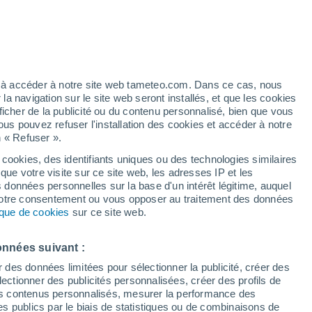
ents, cette découverte relance l'hypothèse
le de Jupiter, comme 67P, auraient pu
ez à accéder à notre site web tameteo.com. Dans ce cas, nous
e.
 navigation sur le site web seront installés, et que les cookies
ficher de la publicité ou du contenu personnalisé, bien que vous
ous pouvez refuser l'installation des cookies et accéder à notre
n « Refuser ».
 cookies, des identifiants uniques ou des technologies similaires
que votre visite sur ce site web, les adresses IP et les
s données personnelles sur la base d'un intérêt légitime, auquel
 votre consentement ou vous opposer au traitement des données
tique de cookies
sur ce site web.
onnées suivant :
r des données limitées pour sélectionner la publicité, créer des
sélectionner des publicités personnalisées, créer des profils de
 des contenus personnalisés, mesurer la performance des
s publics par le biais de statistiques ou de combinaisons de