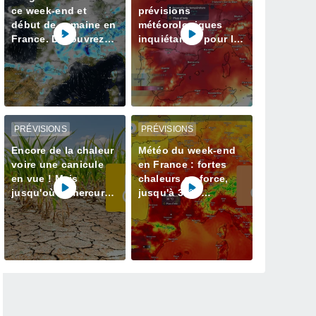
ce week-end et
prévisions
début de semaine en
météorologiques
France. Découvrez
inquiétantes pour la
les prévisions météo
semaine prochaine
à jour
en France avec plus
de 40 degrés
PRÉVISIONS
PRÉVISIONS
Encore de la chaleur
Météo du week-end
voire une canicule
en France : fortes
en vue ! Mais
chaleurs en force,
jusqu'où le mercure
jusqu'à 38°C
va-t-il grimper ? Voici
attendus
nos infos