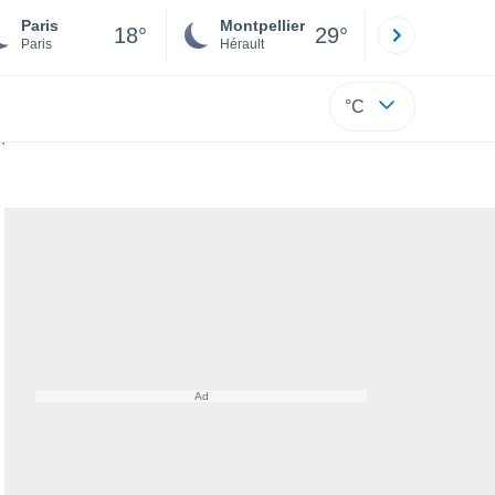
Paris
Montpellier
Besançon
18°
29°
Paris
Hérault
Doubs
°C
stes enfin révélé !