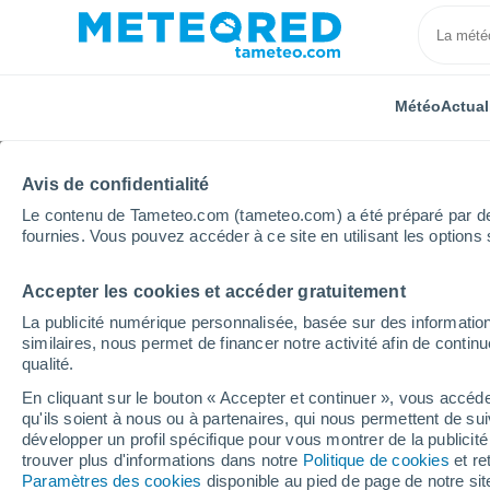
Météo
Actual
TOUTES
ACTUALITÉ
SCIENCE
PRÉVISIONS
ASTR
Avis de confidentialité
Le contenu de Tameteo.com (tameteo.com) a été préparé par des 
fournies. Vous pouvez accéder à ce site en utilisant les options 
Accepter les cookies et accéder gratuitement
La publicité numérique personnalisée, basée sur des information
similaires, nous permet de financer notre activité afin de conti
qualité.
Accueil
Actualités
Science
Les comètes ont-elles
En cliquant sur le bouton « Accepter et continuer », vous accéde
qu'ils soient à nous ou à partenaires, qui nous permettent de sui
Les comètes ont-elles 
développer un profil spécifique pour vous montrer de la publicit
trouver plus d'informations dans notre
Politique de cookies
et re
Terre ? Le lien entre l
Paramètres des cookies
disponible au pied de page de notre si