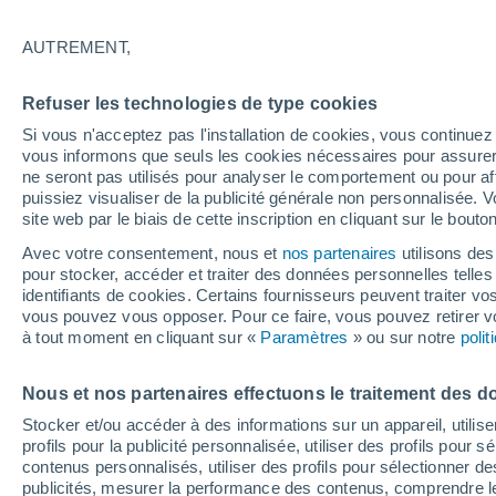
célestes enfin révélé !
AUTREMENT,
Contrairement à certains résultats réc
Refuser les technologies de type cookies
selon laquelle des comètes de la famil
Si vous n'acceptez pas l'installation de cookies, vous continu
contribuer à apporter de l'eau sur Terr
vous informons que seuls les cookies nécessaires pour assurer la
ne seront pas utilisés pour analyser le comportement ou pour af
puissiez visualiser de la publicité générale non personnalisée. V
site web par le biais de cette inscription en cliquant sur le bouto
Avec votre consentement, nous et
nos partenaires
utilisons des
pour stocker, accéder et traiter des données personnelles telles 
identifiants de cookies. Certains fournisseurs peuvent traiter vo
vous pouvez vous opposer. Pour ce faire, vous pouvez retirer
à tout moment en cliquant sur «
Paramètres
» ou sur notre
poli
Nous et nos partenaires effectuons le traitement des d
Stocker et/ou accéder à des informations sur un appareil, utilise
profils pour la publicité personnalisée, utiliser des profils pour 
contenus personnalisés, utiliser des profils pour sélectionner
publicités, mesurer la performance des contenus, comprendre le