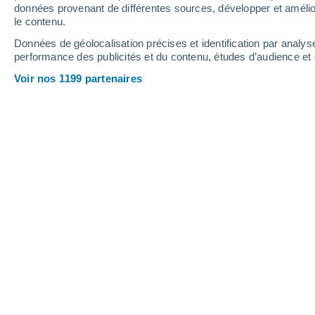
données provenant de différentes sources, développer et amélior
le contenu.
Données de géolocalisation précises et identification par analys
performance des publicités et du contenu, études d’audience e
Voir nos 1199 partenaires
L'eau a été essentielle à la formation et à l'épanouissemen
terrestre aujourd'hui (image créée par l'IA).
Joana Campos
06
Meteored Portugal
Bien qu'il soit probable qu'il y ait eu 
partir desquels notre planète s'est maté
d'années,
une grande partie de l'eau
s'est formée à proximité de la chale