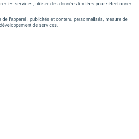
er les services, utiliser des données limitées pour sélectionner
e de l’appareil, publicités et contenu personnalisés, mesure de
t développement de services.
t de la vie sur Terre et continue d'être fondamentale pour la vie
/12/2024 13:00
8 min
de l'eau dans les gaz et les poussières à
rialisée il y a environ 4,6 milliards
 se serait vaporisée parce que la Terre
ur intense du Soleil.
La manière dont la