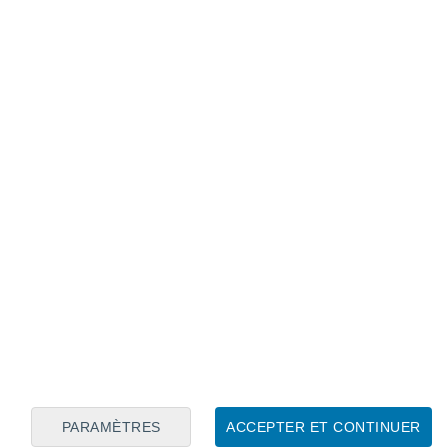
être liées à l'eau sur Terre (Image créée par IA)
PARAMÈTRES
ACCEPTER ET CONTINUER