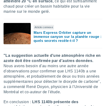
atteindre 20 °C en surface,
ce qui est suffisamment
 utiliser
nées
chaud pour créer un bassin habitable pour la vie
 pour
marine sur le monde gelé.
nner le
.
 de
Article connexe
isation
Mars Express Orbiter capture un
 et
immense canyon sur la planète rouge :
quels secrets recèle-t-il ?
ation par
 de
l,
s et
"La suggestion actuelle d'une atmosphère riche en
azote doit être confirmée par d'autres données.
lisés,
Nous avons besoin d'au moins une autre année
de
d'observations pour confirmer que LHS 1140b a une
ance des
atmosphère, et probablement de deux ou trois années
és et du
, études
supplémentaires pour détecter le dioxyde de carbone",
ce et
a commenté René Doyon, physicien à l'Université de
pement
Montréal et co-auteur de l'étude.
ces.
En conclusion :
LHS 1140b présente des
os 1199