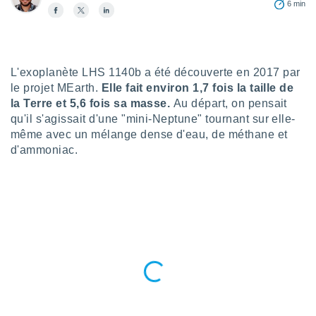
6 min
n «
 et
r »,
cédez au
 et vous
z
L'exoplanète LHS 1140b a été découverte en 2017 par
ation de
le projet MEarth.
Elle fait environ 1,7 fois la taille de
la Terre et 5,6 fois sa masse.
Au départ, on pensait
qu'ils
qu'il s'agissait d'une "mini-Neptune" tournant sur elle-
 nous ou
même avec un mélange dense d'eau, de méthane et
aires,
d'ammoniac.
nt de
t
er le
ement
te, ainsi
per un
écifique
us
de la
 et du