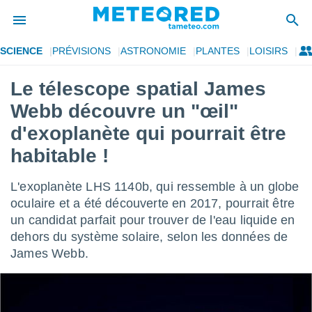
SCIENCE
PRÉVISIONS
ASTRONOMIE
PLANTES
LOISIRS
e
ntialité
Le télescope spatial James
enu de
Webb découvre un "œil"
o.com
o.com) a
d'exoplanète qui pourrait être
aré par
habitable !
onnels
arantir
L'exoplanète LHS 1140b, qui ressemble à un globe
té des
oculaire et a été découverte en 2017, pourrait être
ions
. Vous
un candidat parfait pour trouver de l'eau liquide en
accéder
dehors du système solaire, selon les données de
e en
James Webb.
 les
s :
r les