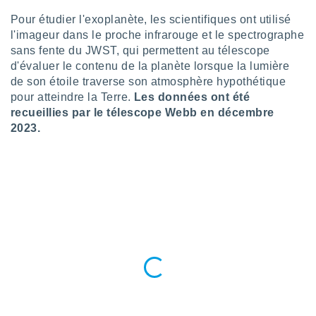
pour
 le
Pour étudier l'exoplanète, les scientifiques ont utilisé
ement
l'imageur dans le proche infrarouge et le spectrographe
afficher
sans fente du JWST, qui permettent au télescope
licité ou
d'évaluer le contenu de la planète lorsque la lumière
enu
de son étoile traverse son atmosphère hypothétique
lisé,
e vous
pour atteindre la Terre.
Les données ont été
recueillies par le télescope Webb en décembre
r de la
2023.
 non
lisée.
uvez
ation des
et
à notre
 par le
 cette
ion en
sur le
«
».