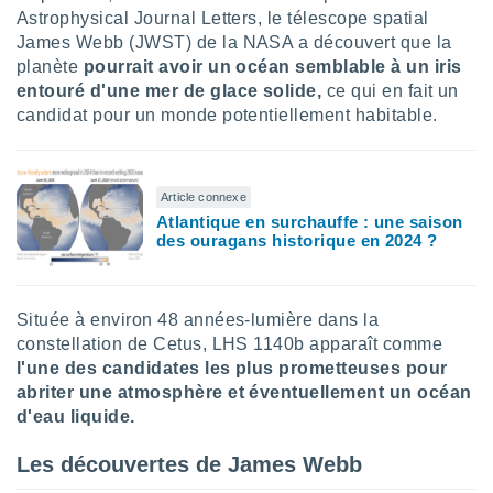
logies
Astrophysical Journal Letters, le télescope spatial
e
James Webb (JWST) de la NASA a découvert que la
s
planète
pourrait avoir un océan semblable à un iris
entouré d'une mer de glace solide,
ce qui en fait un
tez pas
candidat pour un monde potentiellement habitable.
ation de
, vous
z à
à notre
Article connexe
Atlantique en surchauffe : une saison
.com.
des ouragans historique en 2024 ?
 cas,
us
ns que
s
Située à environ 48 années-lumière dans la
constellation de Cetus, LHS 1140b apparaît comme
ires
l'une des candidates les plus prometteuses pour
urer la
on sur le
abriter une atmosphère et éventuellement un océan
 seront
d'eau liquide.
, et que
ies ne
Les découvertes de James Webb
as