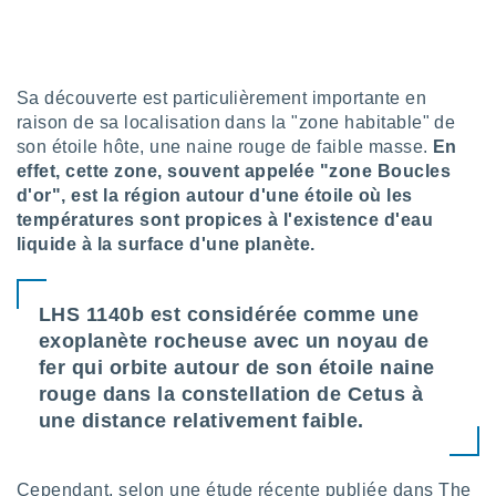
lisé en
 de
. Vous
rouver
Sa découverte est particulièrement importante en
ations
raison de sa localisation dans la "zone habitable" de
re
son étoile hôte, une naine rouge de faible masse.
En
que de
effet, cette zone, souvent appelée "zone Boucles
kies
d'or", est la région autour d'une étoile où les
r votre
températures sont propices à l'existence d'eau
ement à
liquide à la surface d'une planète.
ment en
sur le
res des
LHS 1140b est considérée comme une
kies
exoplanète rocheuse avec un noyau de
le au
fer qui orbite autour de son étoile naine
page de
rouge dans la constellation de Cetus à
te web.
une distance relativement faible.
MENT,
 les
Cependant, selon une étude récente publiée dans The