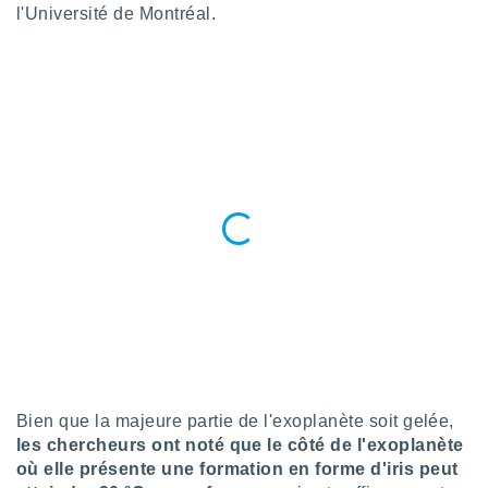
l'Université de Montréal.
lisés,
des
our
nner des
s
lisés,
la
ance des
s,
la
ance des
s,
dre les
par le
ques ou
inaisons
ées
nt de
tes
Bien que la majeure partie de l'exoplanète soit gelée,
,
les chercheurs ont noté que le côté de l'exoplanète
er et
où elle présente une formation en forme d'iris peut
r les