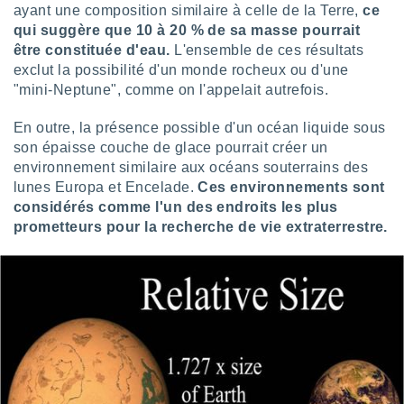
ayant une composition similaire à celle de la Terre,
ce
nées
lles sur
qui suggère que 10 à 20 % de sa masse pourrait
d'un
être constituée d'eau.
L'ensemble de ces résultats
égitime,
exclut la possibilité d'un monde rocheux ou d'une
vous
"mini-Neptune", comme on l'appelait autrefois.
vous
 Pour ce
En outre, la présence possible d'un océan liquide sous
ous
son épaisse couche de glace pourrait créer un
etirer
environnement similaire aux océans souterrains des
ement
lunes Europa et Encelade.
Ces environnements sont
 opposer
considérés comme l'un des endroits les plus
ement
prometteurs pour la recherche de vie extraterrestre.
nées à
ment en
 sur «
res
» ou
e
que de
kies
ite web.
t nos