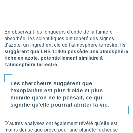
tre
ement,
enaires
s des
En observant les longueurs d'onde de la lumière
 des
absorbée, les scientifiques ont repéré des signes
nts
d'azote, un ingrédient clé de l'atmosphère terrestre.
Ils
 ou des
suggèrent que LHS 1140b possède une atmosphère
gies
es pour
riche en azote, potentiellement similaire à
 accéder
l'atmosphère terrestre.
r des
lles
Les chercheurs suggèrent que
ue votre
l'exoplanète est plus froide et plus
r ce site
humide qu'on ne le pensait, ce qui
 IP et
signifie qu'elle pourrait abriter la vie.
ifiants
es.
D'autres analyses ont également révélé qu'elle est
eurs
moins dense que prévu pour une planète rocheuse
traiter