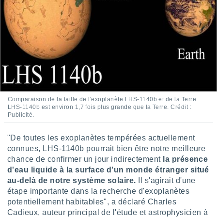
ires
ons le
ent des
es
 :
et/ou
 à des
ions sur
eil,
des
limitées
Comparaison de la taille de l'exoplanète LHS-1140b et de la Terre.
LHS-1140b est environ 1,7 fois plus grande que la Terre. Crédit :
nner la
Publicité.
, créer
ils pour
"De toutes les exoplanètes tempérées actuellement
ité
connues, LHS-1140b pourrait bien être notre meilleure
lisée,
chance de confirmer un jour indirectement
la présence
des
d'eau liquide à la surface d'un monde étranger situé
our
nner des
au-delà de notre système solaire.
Il s'agirait d'une
és
étape importante dans la recherche d'exoplanètes
lisées,
potentiellement habitables", a déclaré Charles
s profils
Cadieux, auteur principal de l'étude et astrophysicien à
enus