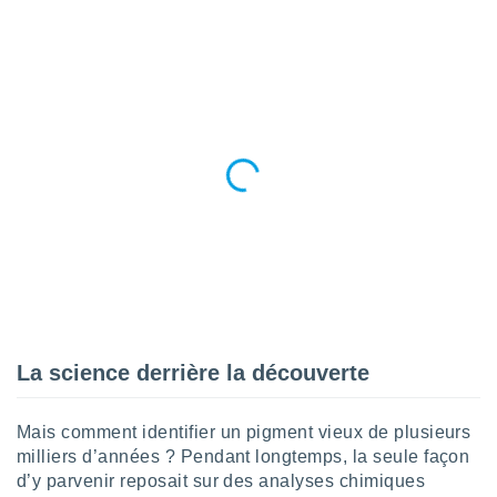
tre
ement,
enaires
s des
 des
nts
 ou des
gies
es pour
 accéder
r des
lles
ue votre
r ce site
La science derrière la découverte
 IP et
ifiants
es.
Mais comment identifier un pigment vieux de plusieurs
milliers d’années ? Pendant longtemps, la seule façon
eurs
d’y parvenir reposait sur des analyses chimiques
traiter