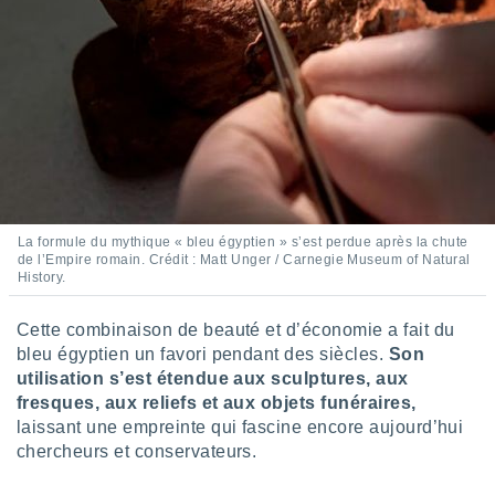
pour
 le
ement
afficher
licité ou
enu
lisé,
e vous
r de la
 non
La formule du mythique « bleu égyptien » s’est perdue après la chute
lisée.
de l’Empire romain. Crédit : Matt Unger / Carnegie Museum of Natural
uvez
History.
ation des
Cette combinaison de beauté et d’économie a fait du
et
bleu égyptien un favori pendant des siècles.
Son
à notre
utilisation s’est étendue aux sculptures, aux
 par le
 cette
fresques, aux reliefs et aux objets funéraires,
ion en
laissant une empreinte qui fascine encore aujourd’hui
sur le
chercheurs et conservateurs.
«
».