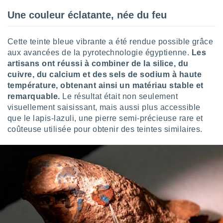
logies
e
Une couleur éclatante, née du feu
s
Cette teinte bleue vibrante a été rendue possible grâce
tez pas
aux avancées de la pyrotechnologie égyptienne.
Les
ation de
artisans ont réussi à combiner de la silice, du
, vous
z à
cuivre, du calcium et des sels de sodium à haute
à notre
température, obtenant ainsi un matériau stable et
remarquable.
Le résultat était non seulement
.com.
visuellement saisissant, mais aussi plus accessible
 cas,
que le lapis-lazuli, une pierre semi-précieuse rare et
us
coûteuse utilisée pour obtenir des teintes similaires.
ns que
s
ires
urer la
on sur le
 seront
, et que
ies ne
as