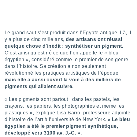
lisé en
 de
. Vous
rouver
Le grand saut s’est produit dans l’Égypte antique. Là, il
ations
y a plus de cinq mille ans,
des artisans ont réussi
re
que de
quelque chose d’inédit : synthétiser un pigment.
kies
C’est ainsi qu’est né ce que l’on appelle le « bleu
r votre
égyptien », considéré comme le premier de son genre
ement à
dans l’histoire. Sa création a non seulement
ment en
révolutionné les pratiques artistiques de l’époque,
sur le
mais elle a aussi ouvert la voie à des milliers de
res des
pigments qui allaient suivre.
kies
le au
« Les pigments sont partout : dans les pastels, les
page de
crayons, les papiers, les photographies et même les
te web.
plastiques », explique Lisa Barro, professeure adjointe
d’histoire de l’art à l’université de New York.
« Le bleu
MENT,
égyptien a été le premier pigment synthétique,
développé vers 3100 av. J.-C. ».
 les