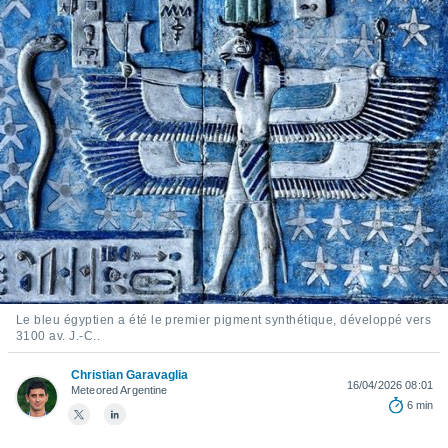
s et
r
tement
cité
ue
lisée,
ACCEPTER
ur des
ET
ions
CONTINUER
es par le
 cookies
PARAMÈTRES
gies
es, nous
de
 notre
afin de
Le bleu égyptien a été le premier pigment synthétique, développé vers
r à vous
3100 av. J.-C..
r
ment des
Christian Garavaglia
 de très
16/04/2026 08:01
Meteored Argentine
alité.
6 min
ant sur