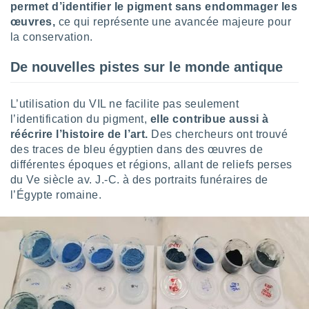
ires
permet d’identifier le pigment sans endommager les
ons le
œuvres,
ce qui représente une avancée majeure pour
ent des
la conservation.
es
 :
De nouvelles pistes sur le monde antique
et/ou
 à des
ions sur
L’utilisation du VIL ne facilite pas seulement
eil,
l’identification du pigment,
elle contribue aussi à
des
réécrire l’histoire de l’art.
Des chercheurs ont trouvé
limitées
des traces de bleu égyptien dans des œuvres de
nner la
différentes époques et régions, allant de reliefs perses
, créer
du Ve siècle av. J.-C. à des portraits funéraires de
ils pour
l’Égypte romaine.
ité
lisée,
des
our
nner des
és
lisées,
s profils
enus