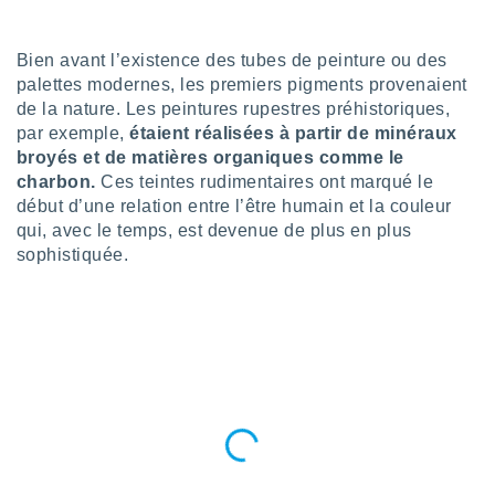
n «
 et
r »,
Bien avant l’existence des tubes de peinture ou des
cédez au
palettes modernes, les premiers pigments provenaient
 et vous
de la nature. Les peintures rupestres préhistoriques,
z
par exemple,
étaient réalisées à partir de minéraux
ation de
broyés et de matières organiques comme le
qu'ils
charbon.
Ces teintes rudimentaires ont marqué le
 nous ou
début d’une relation entre l’être humain et la couleur
aires,
qui, avec le temps, est devenue de plus en plus
sophistiquée.
nt de
t
er le
ement
te, ainsi
per un
écifique
us
de la
 et du