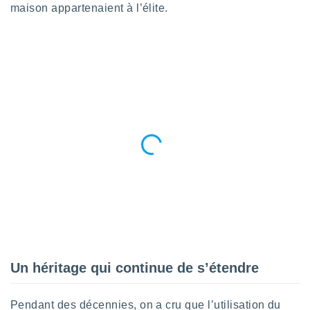
 utiliser
maison appartenaient à l’élite.
nées
 pour
nner le
.
 de
isation
 et
ation par
 de
l,
s et
lisés,
de
ance des
és et du
, études
ce et
pement
Un héritage qui continue de s’étendre
ces.
os 1199
Pendant des décennies, on a cru que l’utilisation du