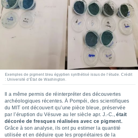
lisés,
des
our
nner des
s
lisés,
la
ance des
s,
la
ance des
s,
Exemples de pigment bleu égyptien synthétisé issus de l’étude. Crédit
dre les
: Université d’État de Washington.
par le
ques ou
Il a même permis de réinterpréter des découvertes
inaisons
archéologiques récentes. À Pompéi, des scientifiques
ées
du MIT ont découvert qu’une pièce bleue, préservée
nt de
par l’éruption du Vésuve au Ier siècle apr. J.-C.,
était
tes
décorée de fresques réalisées avec ce pigment.
,
Grâce à son analyse, ils ont pu estimer la quantité
er et
r les
utilisée et en déduire que les propriétaires de la