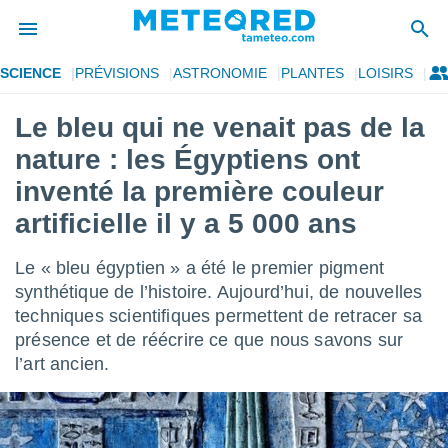
SCIENCE
PRÉVISIONS
ASTRONOMIE
PLANTES
LOISIRS
e
ntialité
Le bleu qui ne venait pas de la
enu de
nature : les Égyptiens ont
o.com
o.com) a
inventé la première couleur
aré par
artificielle il y a 5 000 ans
onnels
arantir
Le « bleu égyptien » a été le premier pigment
té des
synthétique de l’histoire. Aujourd’hui, de nouvelles
ions
. Vous
techniques scientifiques permettent de retracer sa
accéder
présence et de réécrire ce que nous savons sur
e en
l’art ancien.
 les
s :
r les