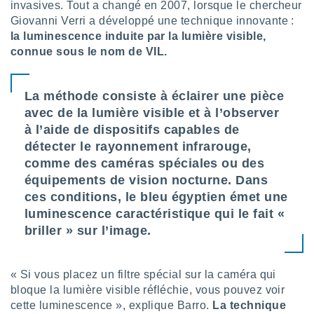
invasives. Tout a changé en 2007, lorsque le chercheur
nées
Giovanni Verri a développé une technique innovante :
lles sur
d'un
la luminescence induite par la lumière visible,
égitime,
connue sous le nom de VIL.
vous
vous
 Pour ce
La méthode consiste à éclairer une pièce
ous
avec de la lumière visible et à l’observer
etirer
à l’aide de dispositifs capables de
ement
détecter le rayonnement infrarouge,
 opposer
comme des caméras spéciales ou des
ement
équipements de vision nocturne. Dans
nées à
ment en
ces conditions, le bleu égyptien émet une
 sur «
luminescence caractéristique qui le fait «
res
» ou
briller » sur l’image.
e
que de
kies
« Si vous placez un filtre spécial sur la caméra qui
ite web.
bloque la lumière visible réfléchie, vous pouvez voir
t nos
cette luminescence », explique Barro.
La technique