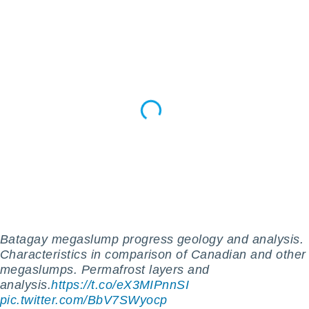
pour
 le
ement
afficher
licité ou
enu
lisé,
e vous
r de la
 non
lisée.
uvez
ation des
et
à notre
 par le
Batagay megaslump progress geology and analysis.
 cette
Characteristics in comparison of Canadian and other
ion en
megaslumps. Permafrost layers and
sur le
analysis.
https://t.co/eX3MIPnnSI
«
pic.twitter.com/BbV7SWyocp
».