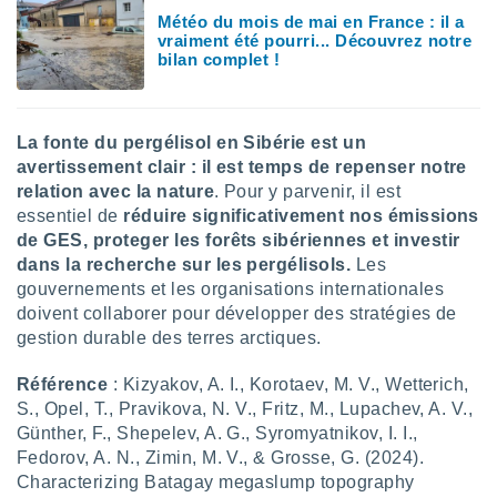
 utiliser
Météo du mois de mai en France : il a
nées
vraiment été pourri... Découvrez notre
 pour
bilan complet !
nner le
.
 de
La fonte du pergélisol en Sibérie est un
isation
avertissement clair : il est temps de repenser notre
 et
ation par
relation avec la nature
. Pour y parvenir, il est
 de
essentiel de
réduire significativement nos émissions
l,
de GES, proteger les forêts sibériennes et investir
s et
dans la recherche sur les pergélisols.
Les
gouvernements et les organisations internationales
lisés,
doivent collaborer pour développer des stratégies de
de
ance des
gestion durable des terres arctiques.
és et du
, études
Référence
: Kizyakov, A. I., Korotaev, M. V., Wetterich,
ce et
S., Opel, T., Pravikova, N. V., Fritz, M., Lupachev, A. V.,
pement
Günther, F., Shepelev, A. G., Syromyatnikov, I. I.,
ces.
Fedorov, A. N., Zimin, M. V., & Grosse, G. (2024).
os 1199
Characterizing Batagay megaslump topography