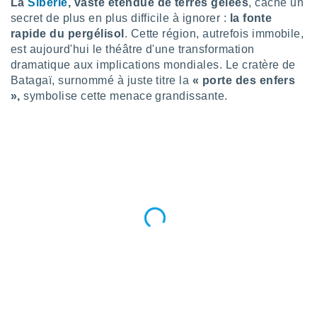
La
Sibérie
, vaste étendue de terres gelées
, cache un
n «
secret de plus en plus difficile à ignorer :
la fonte
 et
r »,
rapide du pergélisol
. Cette région, autrefois immobile,
cédez au
est aujourd'hui le théâtre d'une transformation
 et vous
dramatique aux implications mondiales. Le cratère de
z
Batagaï, surnommé à juste titre la
« porte des enfers
ation de
»,
symbolise cette menace grandissante.
qu'ils
 nous ou
aires,
nt de
t
er le
ement
te, ainsi
per un
écifique
us
de la
 et du