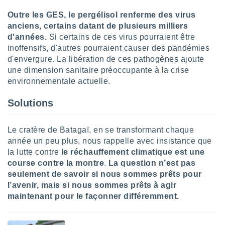
lisés,
Outre les GES, le pergélisol renferme des virus
des
anciens, certains datant de plusieurs milliers
our
d'années.
Si certains de ces virus pourraient être
nner des
s
inoffensifs, d'autres pourraient causer des pandémies
lisés,
d'envergure. La libération de ces pathogènes ajoute
la
une dimension sanitaire préoccupante à la crise
ance des
environnementale actuelle.
s,
la
Solutions
ance des
s,
dre les
Le cratère de Batagaï, en se transformant chaque
par le
année un peu plus, nous rappelle avec insistance que
la lutte contre
le réchauffement climatique est une
ques ou
inaisons
course contre la montre
.
La question n’est pas
ées
seulement de savoir si nous sommes prêts pour
nt de
l’avenir, mais si nous sommes prêts à agir
tes
maintenant pour le façonner différemment.
,
er et
r les