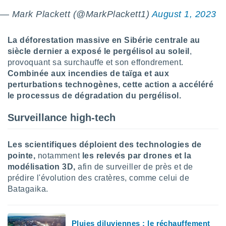
tre
— Mark Plackett (@MarkPlackett1)
August 1, 2023
ement,
La déforestation massive en Sibérie centrale au
enaires
s des
siècle dernier a exposé le pergélisol au soleil
,
 des
provoquant sa surchauffe et son effondrement.
nts
Combinée aux incendies de taïga et aux
 ou des
perturbations technogènes, cette action a accéléré
gies
le processus de dégradation du pergélisol.
es pour
 accéder
Surveillance high-tech
r des
lles
Les scientifiques déploient des technologies de
ue votre
r ce site
pointe,
notamment
les relevés par drones et la
modélisation 3D,
afin de surveiller de près et de
 IP et
prédire l'évolution des cratères, comme celui de
ifiants
Batagaika.
es.
eurs
traiter
Pluies diluviennes : le réchauffement