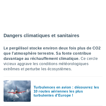
ires
ons le
ent des
es
 :
et/ou
 à des
ions sur
Dangers climatiques et sanitaires
eil,
des
limitées
Le pergélisol stocke environ deux fois plus de CO2
que l'atmosphère terrestre. Sa fonte contribue
nner la
davantage au réchauffement climatique.
Ce cercle
, créer
vicieux aggrave les conditions météorologiques
ils pour
extrêmes et perturbe les écosystèmes.
ité
lisée,
des
our
Turbulences en avion : découvrez les
nner des
10 routes aériennes les plus
és
turbulentes d'Europe !
lisées,
s profils
enus