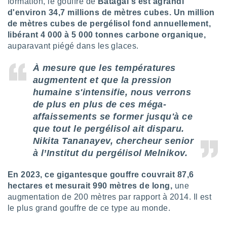
formation, le gouffre de
Batagaï s'est agrandi
logies
d'environ 34,7 millions de mètres cubes.
Un million
e
s
de mètres cubes de pergélisol fond annuellement,
libérant 4 000 à 5 000 tonnes carbone organique,
tez pas
auparavant piégé dans les glaces.
ation de
, vous
À mesure que les températures
z à
augmentent et que la pression
à notre
humaine s'intensifie, nous verrons
.com.
de plus en plus de ces méga-
 cas,
affaissements se former jusqu'à ce
us
que tout le pergélisol ait disparu.
ns que
Nikita Tananayev, chercheur senior
s
à l’Institut du pergélisol Melnikov.
ires
urer la
En 2023, ce gigantesque gouffre couvrait 87,6
on sur le
hectares et mesurait 990 mètres de long,
une
 seront
augmentation de 200 mètres par rapport à 2014. Il est
, et que
le plus grand gouffre de ce type au monde.
ies ne
as