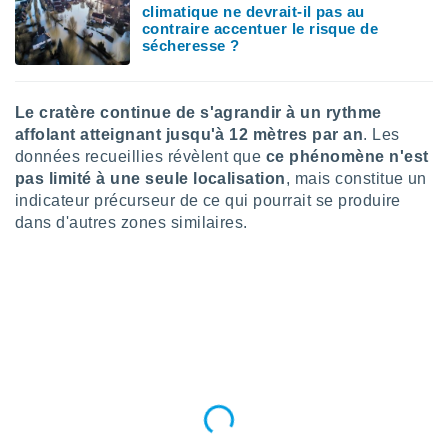
climatique ne devrait-il pas au
nées
contraire accentuer le risque de
lles sur
sécheresse ?
d'un
égitime,
vous
vous
Le cratère continue de s'agrandir à un rythme
 Pour ce
affolant atteignant jusqu'à 12 mètres par an
. Les
ous
données recueillies révèlent que
ce phénomène n'est
etirer
pas limité à une seule localisation
, mais constitue un
indicateur précurseur de ce qui pourrait se produire
ement
 opposer
dans d'autres zones similaires.
ement
nées à
ment en
 sur «
res
» ou
e
que de
kies
ite web.
t nos