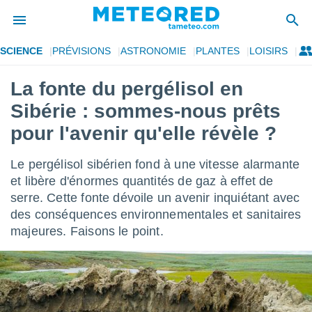
SCIENCE
PRÉVISIONS
ASTRONOMIE
PLANTES
LOISIRS
e
ntialité
La fonte du pergélisol en
enu de
Sibérie : sommes-nous prêts
o.com
o.com) a
pour l'avenir qu'elle révèle ?
aré par
Le pergélisol sibérien fond à une vitesse alarmante
onnels
arantir
et libère d'énormes quantités de gaz à effet de
té des
serre. Cette fonte dévoile un avenir inquiétant avec
ions
des conséquences environnementales et sanitaires
. Vous
majeures. Faisons le point.
accéder
e en
 les
s :
r les