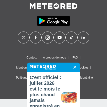
Contact
À propos de nous
FAQ
Mentions légales & Conditions d'utilisation
Cookies
C'est officiel :
Politique de confidentialité
Paramètres de confidentialité
juillet 2026
© 2026 Meteored. Tous droits réservés
est le mois le
plus chaud
jamais
enregistré en