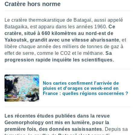
Cratère hors norme
lisé en
 de
. Vous
Le cratère thermokarstique de Batagaï, aussi appelé
rouver
Batagaika, est apparu dans les années 1960.
Ce
ations
cratère, situé à 660 kilomètres au nord-es
t de
re
Yakoutsk,
grandit avec une vitesse ahurissante
, et
que de
libère chaque année des milliers de tonnes de gaz à
kies
effet de serre, comme le CO2 et le méthane.
Sa
r votre
progression rapide inquiète les scientifiques.
ement à
ment en
sur le
Nos cartes confirment l'arrivée de
res des
pluies et d'orages ce week-end en
kies
France : quelles régions concernées ?
le au
page de
te web.
Les récentes études publiées dans la revue
MENT,
Geomorphology ont mis en lumière, pour la
première fois, des données saisissantes
. Depuis sa
 les