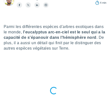
n «
4 min
 et
r »,
cédez au
 et vous
z
Parmi les différentes espèces d'arbres exotiques dans
ation de
le monde,
l'eucalyptus arc-en-ciel est le seul qui a la
capacité de s'épanouir dans l'hémisphère nord
. De
qu'ils
plus, il a aussi un détail qui finit par le distinguer des
 nous ou
autres espèces végétales sur Terre.
aires,
nt de
t
er le
ement
te, ainsi
per un
écifique
us
de la
 et du