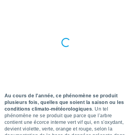
logies
e
s
tez pas
ation de
, vous
z à
à notre
.com.
 cas,
us
ns que
s
Au cours de l'année, ce phénomène se produit
ires
urer la
plusieurs fois, quelles que soient la saison ou les
on sur le
conditions climato-météorologiques
. Un tel
 seront
phénomène ne se produit que parce que l'arbre
, et que
contient une écorce interne vert vif qui, en s'oxydant,
ies ne
devient violette, verte, orange et rouge, selon la
as