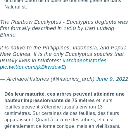
documentation de la base de données présente dans
pour
 le
Naturalist.
ement
afficher
The Rainbow Eucalyptus - Eucalyptus deglupta was
licité ou
first formally described in 1850 by Carl Ludwig
enu
lisé,
Blume.
e vous
It is native to the Philippines, Indonesia, and Papua
r de la
New Guinea. It is the only Eucalyptus species that
usually lives in rainforest.
#archaeohistories
 non
pic.twitter.com/jkBkwdcwEj
lisée.
uvez
— ArchaeoHistories (@histories_arch)
June 9, 2022
ation des
et
Dès leur maturité, ces arbres peuvent atteindre une
à notre
hauteur impressionnante de 75 mètres
et leurs
 par le
 cette
feuilles peuvent s'étendre jusqu'à environ 13
ion en
centimètres. Sur certaines de ces feuilles, des fleurs
sur le
apparaissent. Quant à la cime des arbres, elle est
«
généralement de forme conique, mais en vieillissant,
».