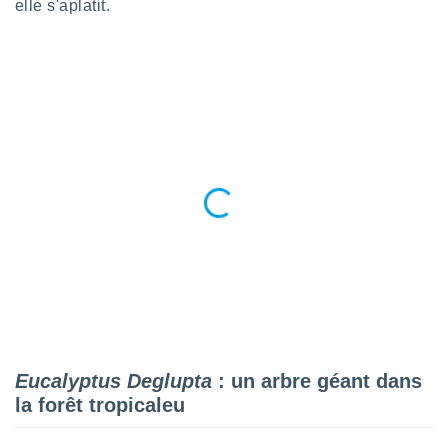
elle s'aplatit.
tre
ement,
enaires
s des
 des
nts
 ou des
gies
es pour
 accéder
r des
lles
ue votre
r ce site
 IP et
ifiants
Eucalyptus Deglupta
: un arbre géant dans
es.
la forêt tropicaleu
eurs
traiter