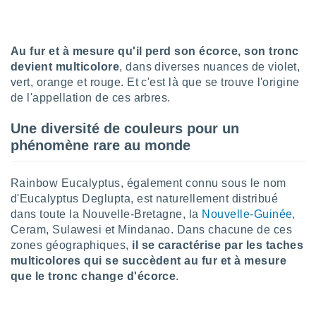
lisé en
 de
. Vous
rouver
Au fur et à mesure qu'il perd son écorce, son tronc
devient multicolore
, dans diverses nuances de violet,
ations
vert, orange et rouge. Et c'est là que se trouve l'origine
re
de l'appellation de ces arbres.
que de
kies
Une diversité de couleurs pour un
r votre
phénomène rare au monde
ement à
ment en
sur le
Rainbow Eucalyptus, également connu sous le nom
res des
d'Eucalyptus Deglupta, est naturellement distribué
kies
dans toute la Nouvelle-Bretagne, la
Nouvelle-Guinée
,
le au
Ceram, Sulawesi et Mindanao. Dans chacune de ces
page de
zones géographiques,
il se caractérise par les taches
te web.
multicolores qui se succèdent au fur et à mesure
que le tronc change d'écorce
.
MENT,
 les