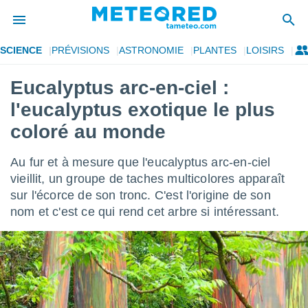
SCIENCE
PRÉVISIONS
ASTRONOMIE
PLANTES
LOISIRS
e
ntialité
Eucalyptus arc-en-ciel :
enu de
l'eucalyptus exotique le plus
o.com
o.com) a
coloré au monde
aré par
Au fur et à mesure que l'eucalyptus arc-en-ciel
onnels
arantir
vieillit, un groupe de taches multicolores apparaît
té des
sur l'écorce de son tronc. C'est l'origine de son
ions
nom et c'est ce qui rend cet arbre si intéressant.
. Vous
accéder
e en
 les
s :
r les