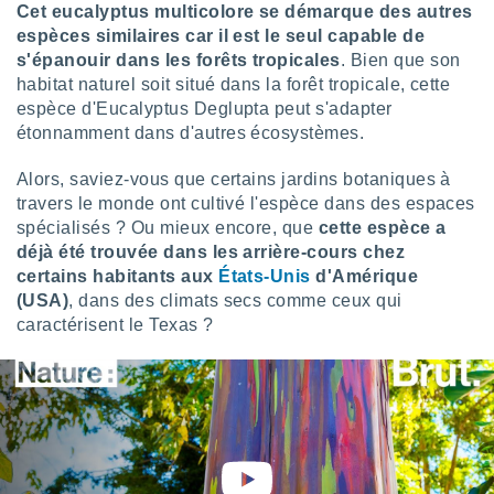
Cet eucalyptus multicolore se démarque des autres
nées
lles sur
espèces similaires car il est le seul capable de
d'un
s'épanouir dans les forêts tropicales
. Bien que son
égitime,
habitat naturel soit situé dans la forêt tropicale, cette
vous
espèce d'Eucalyptus Deglupta peut s'adapter
vous
étonnamment dans d'autres écosystèmes.
 Pour ce
ous
Alors, saviez-vous que certains jardins botaniques à
etirer
travers le monde ont cultivé l'espèce dans des espaces
ement
spécialisés ? Ou mieux encore, que
cette espèce a
 opposer
déjà été trouvée dans les arrière-cours chez
ement
certains habitants aux
États-Unis
d'Amérique
nées à
(USA)
, dans des climats secs comme ceux qui
ment en
caractérisent le Texas ?
 sur «
res
» ou
e
que de
kies
ite web.
t nos