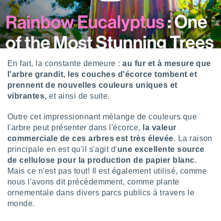
ires
ons le
ent des
es
 :
et/ou
 à des
En fait, la constante demeure :
au fur et à mesure que
ions sur
l'arbre grandit, les couches d'écorce tombent et
eil,
prennent de nouvelles couleurs uniques et
des
vibrantes,
et ainsi de suite.
limitées
Outre cet impressionnant mélange de couleurs que
nner la
, créer
l'arbre peut présenter dans l'écorce,
la valeur
ils pour
commerciale de ces arbres est très élevée
. La raison
ité
principale en est qu'il s'agit d'
une excellente source
lisée,
de cellulose pour la production de papier blanc
.
des
Mais ce n'est pas tout! Il est également utilisé, comme
our
nous l'avons dit précédemment, comme plante
nner des
és
ornementale dans divers parcs publics à travers le
lisées,
monde.
s profils
enus