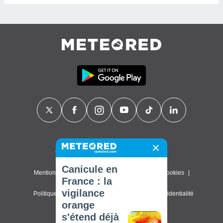
Contact
À propos de nous
FAQ
Canicule en
Mentions légales & Conditions d'utilisation
Cookies
France : la
vigilance
Politique de confidentialité
Paramètres de confidentialité
orange
© 2026 Meteored. Tous droits réservés
s'étend déjà