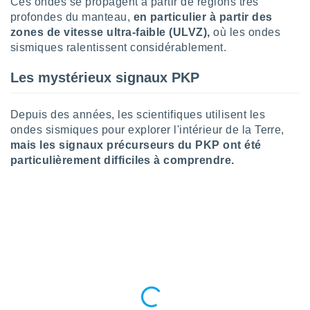
Ces ondes se propagent à partir de régions très
logies
profondes du manteau,
en particulier à partir des
e
s
zones de vitesse ultra-faible (ULVZ),
où les ondes
sismiques ralentissent considérablement.
tez pas
ation de
Les mystérieux signaux PKP
, vous
z à
Depuis des années, les scientifiques utilisent les
à notre
ondes sismiques pour explorer l'intérieur de la Terre,
.com.
mais les signaux précurseurs du PKP ont été
 cas,
particulièrement difficiles à comprendre.
us
ns que
s
ires
urer la
on sur le
 seront
, et que
ies ne
as