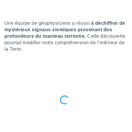
n «
 et
r »,
cédez au
Une équipe de géophysiciens a réussi
à déchiffrer de
 et vous
mystérieux signaux sismiques provenant des
z
ation de
profondeurs du manteau terrestre.
Cette découverte
pourrait modifier notre compréhension de l'intérieur de
qu'ils
la Terre.
 nous ou
aires,
nt de
t
er le
ement
te, ainsi
per un
écifique
us
de la
 et du