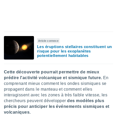
lisés,
des
our
nner des
s
lisés,
la
ance des
Article connexe
s,
Les éruptions stellaires constituent un
la
risque pour les exoplanètes
ance des
potentiellement habitables
s,
dre les
par le
Cette découverte pourrait permettre de mieux
prédire l'activité volcanique et sismique future.
En
ques ou
comprenant mieux comment les ondes sismiques se
inaisons
ées
propagent dans le manteau et comment elles
nt de
interagissent avec les zones à très faible vitesse, les
tes
chercheurs peuvent développer
des modèles plus
,
précis pour anticiper les événements sismiques et
er et
volcaniques.
r les