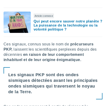
lisé en
 de
. Vous
Article connexe
rouver
Qui peut encore sauver notre planète ?
La puissance de la technologie ou la
ations
volonté politique ?
re
que de
kies
r votre
Ces signaux, connus sous le nom de
précurseurs
ement à
PKP,
laissent les scientifiques perplexes depuis des
ment en
décennies
en raison de leur comportement
sur le
inhabituel et de leur origine énigmatique.
res des
kies
Les signaux PKP sont des ondes
le au
page de
sismiques détectées avant les principales
te web.
ondes sismiques qui traversent le noyau
de la Terre.
MENT,
 les