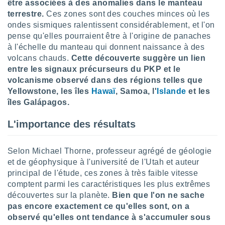
être associées à des anomalies dans le manteau
tre
terrestre.
Ces zones sont des couches minces où les
ement,
ondes sismiques ralentissent considérablement, et l'on
pense qu'elles pourraient être à l'origine de panaches
enaires
à l'échelle du manteau qui donnent naissance à des
s des
volcans chauds.
Cette découverte suggère un lien
 des
nts
entre les signaux précurseurs du PKP et le
 ou des
volcanisme observé dans des régions telles que
gies
Yellowstone, les îles
Hawaï
, Samoa, l'
Islande
et les
es pour
îles Galápagos.
 accéder
r des
L'importance des résultats
lles
ue votre
Selon Michael Thorne, professeur agrégé de géologie
r ce site
et de géophysique à l'université de l'Utah et auteur
principal de l'étude, ces zones à très faible vitesse
 IP et
ifiants
comptent parmi les caractéristiques les plus extrêmes
es.
découvertes sur la planète.
Bien que l'on ne sache
pas encore exactement ce qu'elles sont, on a
eurs
observé qu'elles ont tendance à s'accumuler sous
traiter