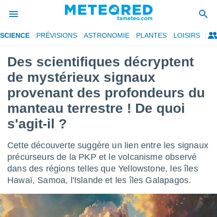
SCIENCE
PRÉVISIONS
ASTRONOMIE
PLANTES
LOISIRS
e
ntialité
Des scientifiques décryptent
enu de
de mystérieux signaux
o.com
o.com) a
provenant des profondeurs du
aré par
manteau terrestre ! De quoi
onnels
s'agit-il ?
arantir
té des
ions
Cette découverte suggère un lien entre les signaux
. Vous
précurseurs de la PKP et le volcanisme observé
accéder
dans des régions telles que Yellowstone, les îles
e en
 les
Hawaï, Samoa, l'Islande et les îles Galapagos.
s :
r les