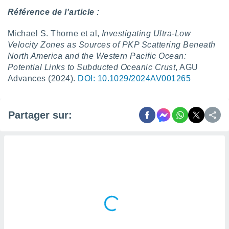
 utiliser
Référence de l'article :
nées
 pour
nner le
Michael S. Thorne et al,
Investigating Ultra‐Low
.
Velocity Zones as Sources of PKP Scattering Beneath
North America and the Western Pacific Ocean:
 de
Potential Links to Subducted Oceanic Crust
, AGU
isation
 et
Advances (2024).
DOI: 10.1029/2024AV001265
ation par
 de
l,
Partager sur:
s et
lisés,
de
ance des
és et du
, études
ce et
pement
ces.
os 1199