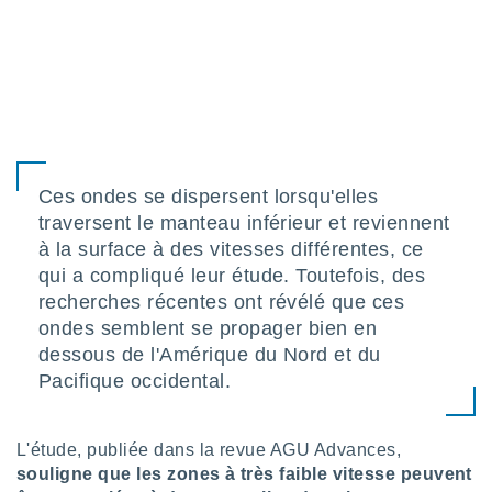
pour
 le
ement
afficher
licité ou
enu
lisé,
e vous
r de la
Ces ondes se dispersent lorsqu'elles
traversent le manteau inférieur et reviennent
 non
à la surface à des vitesses différentes, ce
lisée.
qui a compliqué leur étude. Toutefois, des
uvez
recherches récentes ont révélé que ces
ation des
ondes semblent se propager bien en
et
dessous de l'Amérique du Nord et du
à notre
 par le
Pacifique occidental.
 cette
ion en
sur le
L'étude, publiée dans la revue AGU Advances,
«
souligne que les zones à très faible vitesse peuvent
».