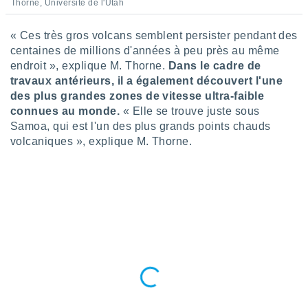
ires
Thorne, Université de l'Utah
ons le
ent des
« Ces très gros volcans semblent persister pendant des
es
centaines de millions d'années à peu près au même
 :
endroit », explique M. Thorne.
Dans le cadre de
et/ou
travaux antérieurs, il a également découvert l'une
 à des
des plus grandes zones de vitesse ultra-faible
ions sur
connues au monde.
« Elle se trouve juste sous
eil,
des
Samoa, qui est l'un des plus grands points chauds
limitées
volcaniques », explique M. Thorne.
nner la
, créer
ils pour
ité
lisée,
des
our
nner des
és
lisées,
s profils
enus