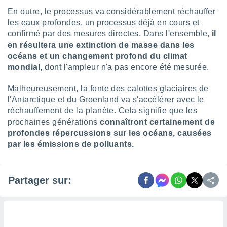
lisés,
En outre, le processus va considérablement réchauffer
des
les eaux profondes, un processus déjà en cours et
our
confirmé par des mesures directes. Dans l'ensemble,
il
nner des
en résultera une extinction de masse dans les
s
océans et un changement profond du climat
lisés,
la
mondial,
dont l'ampleur n'a pas encore été mesurée.
ance des
s,
Malheureusement, la fonte des calottes glaciaires de
la
l'Antarctique et du Groenland va s'accélérer avec le
ance des
réchauffement de la planète. Cela signifie que les
s,
prochaines générations
connaîtront certainement de
dre les
profondes répercussions sur les océans, causées
par le
par les émissions de polluants.
ques ou
inaisons
ées
Partager sur:
nt de
tes
,
er et
r les