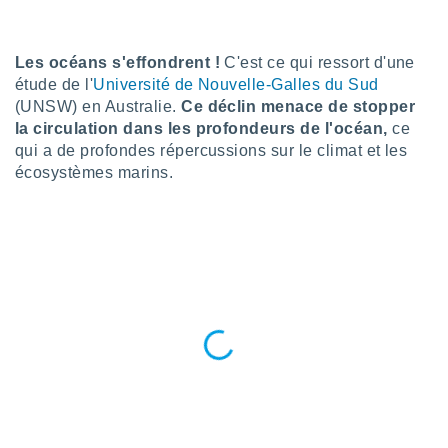
n «
 et
r »,
Les océans s'effondrent !
C'est ce qui ressort d'une
cédez au
 et vous
étude de l'
Université de Nouvelle-Galles du Sud
z
(UNSW) en Australie.
Ce déclin menace de stopper
ation de
la circulation dans les profondeurs de l'océan,
ce
qui a de profondes répercussions sur le climat et les
qu'ils
écosystèmes marins.
 nous ou
aires,
nt de
t
er le
ement
te, ainsi
per un
écifique
us
de la
 et du