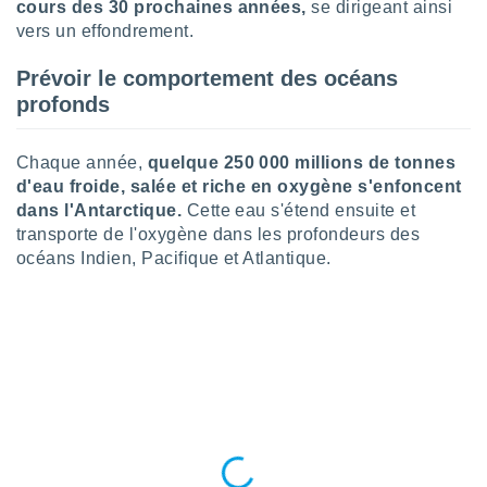
logies
cours des 30 prochaines années,
se dirigeant ainsi
e
vers un effondrement.
s
Prévoir le comportement des océans
tez pas
profonds
ation de
, vous
z à
Chaque année,
quelque 250 000 millions de tonnes
à notre
d'eau froide, salée et riche en oxygène s'enfoncent
dans l'Antarctique.
Cette eau s'étend ensuite et
.com.
transporte de l'oxygène dans les profondeurs des
 cas,
océans Indien, Pacifique et Atlantique.
us
ns que
s
ires
urer la
on sur le
 seront
, et que
ies ne
as