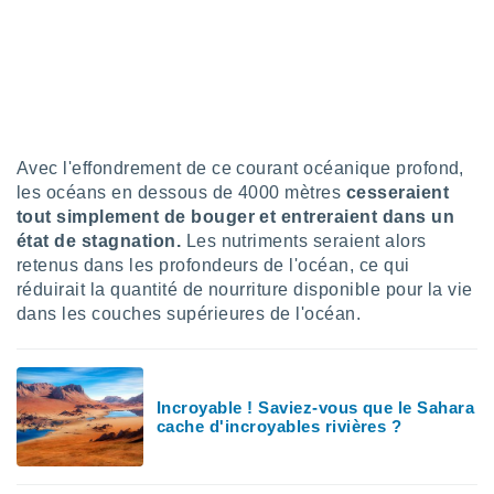
ires
ons le
ent des
es
 :
et/ou
 à des
ions sur
Avec l'effondrement de ce courant océanique profond,
eil,
les océans en dessous de 4000 mètres
cesseraient
des
tout simplement de bouger et entreraient dans un
limitées
état de stagnation.
Les nutriments seraient alors
nner la
retenus dans les profondeurs de l'océan, ce qui
, créer
réduirait la quantité de nourriture disponible pour la vie
ils pour
dans les couches supérieures de l'océan.
ité
lisée,
des
our
Incroyable ! Saviez-vous que le Sahara
nner des
cache d'incroyables rivières ?
és
lisées,
s profils
enus