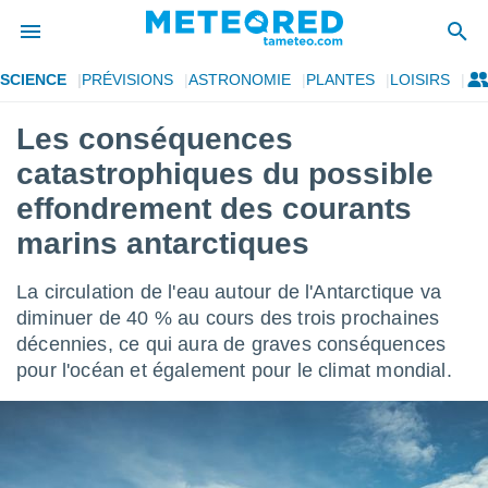
SCIENCE
PRÉVISIONS
ASTRONOMIE
PLANTES
LOISIRS
e
ntialité
Les conséquences
enu de
catastrophiques du possible
o.com
o.com) a
effondrement des courants
aré par
marins antarctiques
onnels
arantir
La circulation de l'eau autour de l'Antarctique va
té des
diminuer de 40 % au cours des trois prochaines
ions
. Vous
décennies, ce qui aura de graves conséquences
accéder
pour l'océan et également pour le climat mondial.
e en
 les
s :
r les