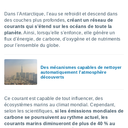
lisé en
 de
Dans l'Antarctique, l'eau se refroidit et descend dans
. Vous
des couches plus profondes,
créant un réseau de
rouver
courants qui s'étend sur les océans de toute la
ations
planète.
Ainsi, lorsqu'elle s'enfonce, elle génère un
re
flux d'énergie, de carbone, d'oxygène et de nutriments
que de
pour l'ensemble du globe.
kies
r votre
ement à
ment en
Des mécanismes capables de nettoyer
sur le
automatiquement l'atmosphère
découverts
res des
kies
le au
page de
Ce courant est capable de tout influencer, des
te web.
écosystèmes marins au climat mondial. Cependant,
selon les scientifiques,
si les émissions mondiales de
MENT,
carbone se poursuivent au rythme actuel, les
courants marins diminueront de plus de 40 % au
 les