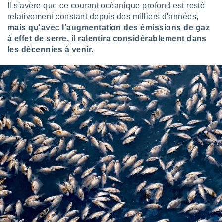
Il s'avère que ce courant océanique profond est resté
tre
relativement constant depuis des milliers d'années,
ement,
mais qu'avec l'augmentation des émissions de gaz
à effet de serre, il ralentira considérablement dans
enaires
s des
les décennies à venir.
 des
nts
 ou des
gies
es pour
 accéder
r des
lles
ue votre
r ce site
 IP et
ifiants
es.
eurs
traiter