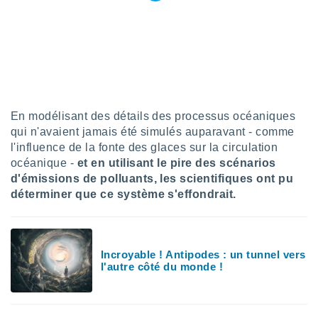
pour
 le
ement
afficher
licité ou
enu
lisé,
e vous
En modélisant des détails des processus océaniques
r de la
qui n'avaient jamais été simulés auparavant - comme
l'influence de la fonte des glaces sur la circulation
 non
océanique -
et en utilisant le pire des scénarios
lisée.
uvez
d'émissions de polluants, les scientifiques ont pu
déterminer que ce système s'effondrait.
ation des
et
à notre
 par le
Incroyable ! Antipodes : un tunnel vers
 cette
l'autre côté du monde !
ion en
sur le
«
».