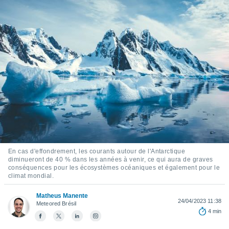
s et
r
tement
cité
ue
lisée,
ACCEPTER
ur des
ET
ions
CONTINUER
es par le
 cookies
PARAMÈTRES
gies
es, nous
de
 notre
En cas d'effondrement, les courants autour de l'Antarctique
afin de
diminueront de 40 % dans les années à venir, ce qui aura de graves
r à vous
conséquences pour les écosystèmes océaniques et également pour le
climat mondial.
r
ment des
Matheus Manente
 de très
24/04/2023 11:38
Meteored Brésil
alité.
4 min
ant sur