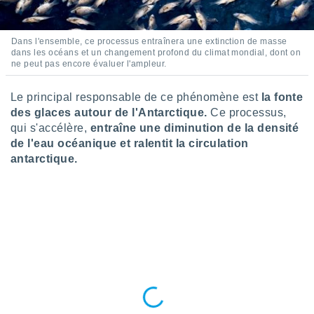
nées
lles sur
d'un
Dans l'ensemble, ce processus entraînera une extinction de masse
égitime,
dans les océans et un changement profond du climat mondial, dont on
vous
ne peut pas encore évaluer l'ampleur.
vous
 Pour ce
Le principal responsable de ce phénomène est
la fonte
ous
des glaces autour de l'Antarctique.
Ce processus,
etirer
qui s'accélère,
entraîne une diminution de la densité
ement
de l'eau océanique et ralentit la circulation
 opposer
antarctique.
ement
nées à
ment en
 sur «
res
» ou
e
que de
kies
ite web.
t nos