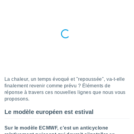
n «
 et
r »,
cédez au
 et vous
z
ation de
qu'ils
 nous ou
aires,
nt de
t
La chaleur, un temps évoqué et "repoussée", va-t-elle
er le
finalement revenir comme prévu ? Éléments de
ement
réponse à travers ces nouvelles lignes que nous vous
te, ainsi
proposons.
per un
écifique
Le modèle européen est estival
us
de la
 et du
Sur le modèle ECMWF, c'est un anticyclone