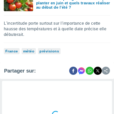
 utiliser
planter en juin et quels travaux réaliser
nées
au début de l’été ?
 pour
nner le
.
L'incertitude porte surtout sur l'importance de cette
hausse des températures et à quelle date précise elle
 de
isation
débuterait.
 et
ation par
 de
France
météo
prévisions
l,
s et
lisés,
Partager sur:
de
ance des
és et du
, études
ce et
pement
ces.
os 1199