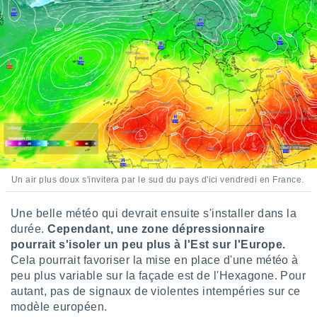
pour
 le
ement
afficher
licité ou
enu
lisé,
e vous
r de la
 non
lisée.
uvez
Un air plus doux s'invitera par le sud du pays d'ici vendredi en France.
ation des
Une belle météo qui devrait ensuite s'installer dans la
et
durée.
Cependant, une zone dépressionnaire
à notre
 par le
pourrait s'isoler un peu plus à l'Est sur l'Europe.
 cette
Cela pourrait favoriser la mise en place d'une météo à
ion en
peu plus variable sur la façade est de l'Hexagone. Pour
sur le
autant, pas de signaux de violentes intempéries sur ce
«
modèle européen.
».