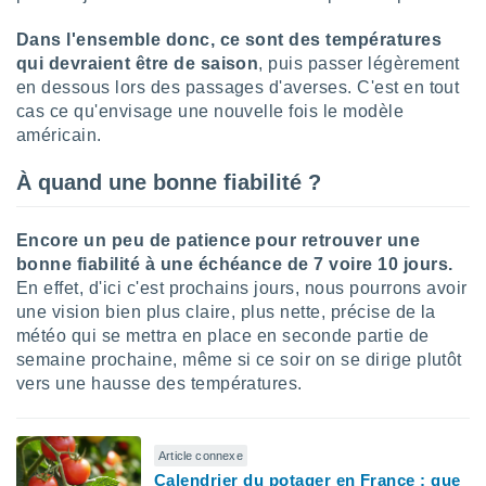
lisés,
Dans l'ensemble donc, ce sont des températures
des
our
qui devraient être de saison
, puis passer légèrement
nner des
en dessous lors des passages d'averses. C'est en tout
s
cas ce qu'envisage une nouvelle fois le modèle
lisés,
américain.
la
ance des
À quand une bonne fiabilité ?
s,
la
ance des
Encore un peu de patience pour retrouver une
s,
bonne fiabilité à une échéance de 7 voire 10 jours.
dre les
par le
En effet, d'ici c'est prochains jours, nous pourrons avoir
une vision bien plus claire, plus nette, précise de la
ques ou
météo qui se mettra en place en seconde partie de
inaisons
semaine prochaine, même si ce soir on se dirige plutôt
ées
vers une hausse des températures.
nt de
tes
,
er et
Article connexe
r les
Calendrier du potager en France : que