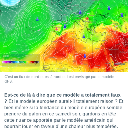
ires
ons le
ent des
es
 :
et/ou
 à des
ions sur
eil,
des
limitées
nner la
, créer
C'est un flux de nord-ouest à nord qui est envisagé par le modèle
ils pour
GFS.
ité
lisée,
Est-ce de là à dire que ce modèle a totalement faux
des
our
?
Et le modèle européen aurait-il totalement raison ? Et
nner des
bien même si la tendance du modèle européen semble
és
prendre du galon en ce samedi soir, gardons en tête
lisées,
cette nuance apportée par le modèle américain qui
s profils
pourrait jouer en faveur d'une chaleur plus tempérée.
enus