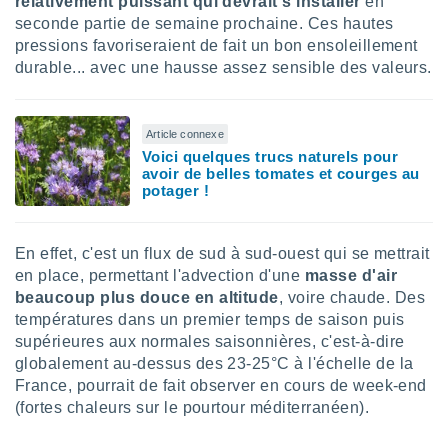
relativement puissant qui devrait s'installer
en
lisé en
seconde partie de semaine prochaine. Ces hautes
 de
pressions favoriseraient de fait un bon ensoleillement
. Vous
durable... avec une hausse assez sensible des valeurs.
rouver
ations
re
Article connexe
que de
Voici quelques trucs naturels pour
kies
avoir de belles tomates et courges au
r votre
potager !
ement à
ment en
sur le
En effet, c'est un flux de sud à sud-ouest qui se mettrait
en place, permettant l'advection d'une
masse d'air
res des
beaucoup plus douce en altitude
, voire chaude. Des
kies
le au
températures dans un premier temps de saison puis
page de
supérieures aux normales saisonnières, c'est-à-dire
te web.
globalement au-dessus des 23-25°C à l'échelle de la
France, pourrait de fait observer en cours de week-end
MENT,
(fortes chaleurs sur le pourtour méditerranéen).
 les