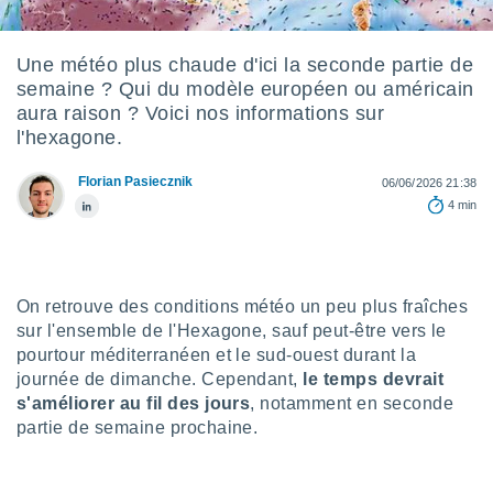
s et
r
tement
Une météo plus chaude d'ici la seconde partie de
semaine ? Qui du modèle européen ou américain
cité
ue
aura raison ? Voici nos informations sur
lisée,
l'hexagone.
ACCEPTER
ur des
ET
ions
Florian Pasiecznik
CONTINUER
06/06/2026 21:38
es par le
4 min
 cookies
PARAMÈTRES
gies
es, nous
de
On retrouve des conditions météo un peu plus fraîches
 notre
sur l'ensemble de l'Hexagone, sauf peut-être vers le
afin de
pourtour méditerranéen et le sud-ouest durant la
r à vous
journée de dimanche. Cependant,
le temps devrait
r
s'améliorer au fil des jours
, notamment en seconde
ment des
 de très
partie de semaine prochaine.
alité.
ant sur