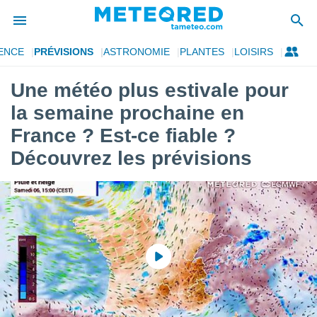
ENCE
PRÉVISIONS
ASTRONOMIE
PLANTES
LOISIRS
e
ntialité
Une météo plus estivale pour
enu de
la semaine prochaine en
o.com
o.com) a
France ? Est-ce fiable ?
aré par
Découvrez les prévisions
onnels
arantir
té des
ions
. Vous
accéder
e en
 les
s :
r les