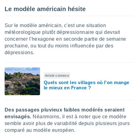
tre
Le modèle américain hésite
ement,
enaires
Sur le modèle américain, c'est une situation
s des
météorologique plutôt dépressionnaire qui devrait
 des
concerner l'hexagone en seconde partie de semaine
nts
prochaine, ou tout du moins influencée par des
 ou des
dépressions.
gies
es pour
 accéder
r des
Article connexe
Quels sont les villages où l'on mange
lles
le mieux en France ?
ue votre
r ce site
 IP et
Des passages pluvieux faibles modérés seraient
ifiants
envisagés.
Néanmoins, il est à noter que ce modèle
es.
semble avoir plus de variabilité depuis plusieurs jours
eurs
comparé au modèle européen.
traiter